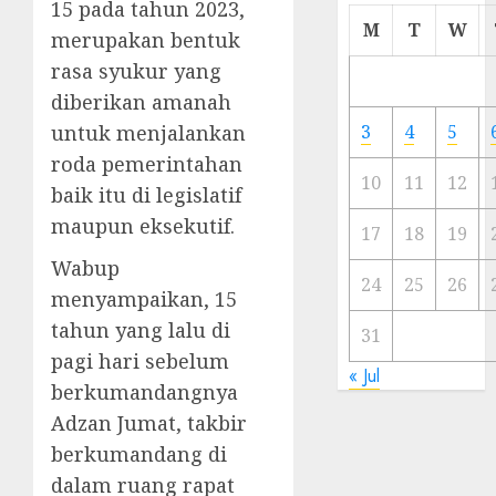
15 pada tahun 2023,
Cermi
M
T
W
merupakan bentuk
Meski
rasa syukur yang
Ada
Artis
diberikan amanah
Ibu
untuk menjalankan
3
4
5
Kota
roda pemerintahan
10
11
12
baik itu di legislatif
23/11/20
maupun eksekutif.
0
17
18
19
Wabup
24
25
26
menyampaikan, 15
tahun yang lalu di
31
pagi hari sebelum
« Jul
berkumandangnya
Adzan Jumat, takbir
berkumandang di
dalam ruang rapat