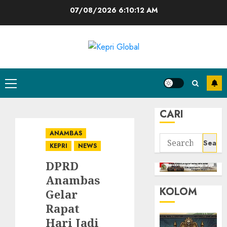
Skip
07/08/2026
6:10:13 AM
to
content
Primary
Menu
CARI
ANAMBAS
Search
KEPRI
NEWS
for:
DPRD
Anambas
KOLOM
Gelar
Rapat
Hari Jadi