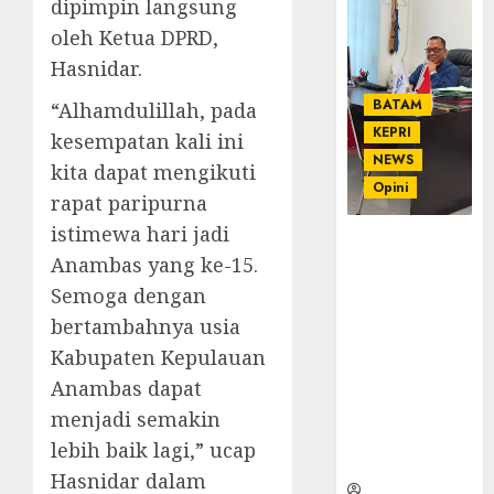
dipimpin langsung
oleh Ketua DPRD,
Hasnidar.
BATAM
“Alhamdulillah, pada
KEPRI
kesempatan kali ini
NEWS
kita dapat mengikuti
Opini
rapat paripurna
istimewa hari jadi
Ahmad Fakih
Anambas yang ke-15.
Rambe, SH:
Advokat
Semoga dengan
Senior
bertambahnya usia
dengan
Kabupaten Kepulauan
Pengalaman
Anambas dapat
dan
Integritas di
menjadi semakin
Dunia
lebih baik lagi,” ucap
Hukum
Hasnidar dalam