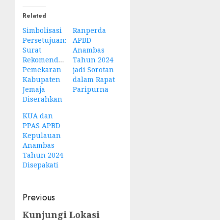
Related
Simbolisasi
Ranperda
Persetujuan:
APBD
Surat
Anambas
Rekomendasi
Tahun 2024
Pemekaran
jadi Sorotan
Kabupaten
dalam Rapat
Jemaja
Paripurna
Diserahkan
KUA dan
PPAS APBD
Kepulauan
Anambas
Tahun 2024
Disepakati
Post
Previous
navigation
Kunjungi Lokasi
Previous