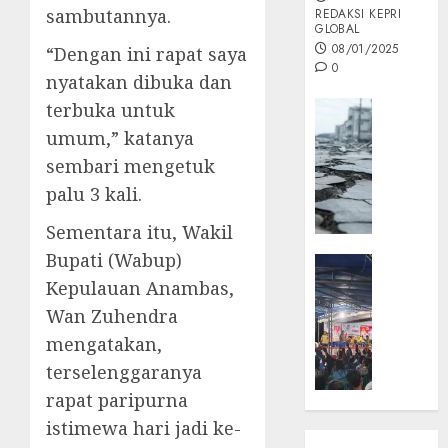
sambutannya.
REDAKSI KEPRI
GLOBAL
08/01/2025
“Dengan ini rapat saya
0
nyatakan dibuka dan
Opini
terbuka untuk
MISI
umum,” katanya
MAS
sembari mengetuk
:
palu 3 kali.
Mitigas
Antisip
Sementara itu, Wakil
Megath
Bupati (Wabup)
KEPRI
NATUNA
Kepulauan Anambas,
05/12/202
NEWS
Wan Zuhendra
0
Opini
mengatakan,
Masyar
terselenggaranya
Sepem
rapat paripurna
Padati
Kampa
istimewa hari jadi ke-
Pasan