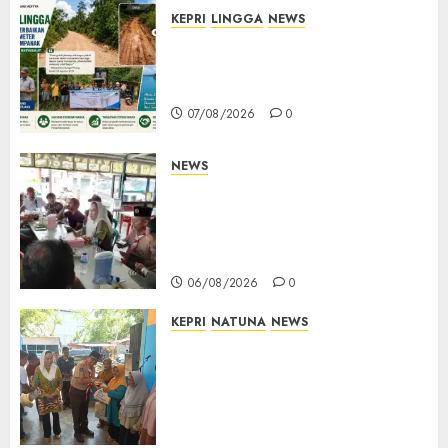
KEPRI
LINGGA
NEWS
CSR PT CSA Berbuah Manfaat,
Jalan Rusak Menuju Pantai
Mempanak Kini Mulus
07/08/2026
0
NEWS
Bangun Komunikasi Tanpa
Sekat, Bupati dan Wakil
Bupati Natuna Ngopi Bersama
Wartawan
06/08/2026
0
KEPRI
NATUNA
NEWS
Dari Ujung Negeri, Tower
Bersama Group Hadir Bawa
Kepedulian Sosial, Bupati Cen
Sui Lan Dorong CSR
Berkelanjutan di Natuna