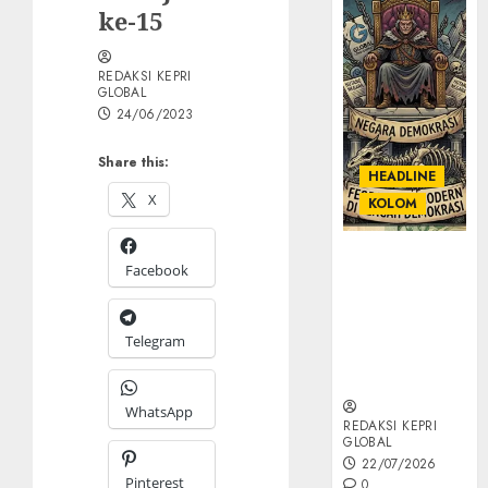
ke-15
REDAKSI KEPRI
GLOBAL
24/06/2023
Share this:
HEADLINE
X
KOLOM
KOLOM |
Facebook
Semantik
Kekuasaan
dalam Kosa
Telegram
Kata yang
Berlutut
WhatsApp
REDAKSI KEPRI
GLOBAL
22/07/2026
Pinterest
0