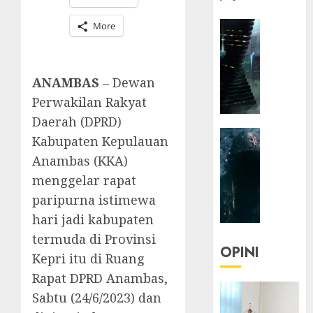
HEADLIN
More
KOLOM
NASIONA
TEKNOLO
ANAMBAS
– Dewan
KOLO
Perwakilan Rakyat
|
Daerah (DPRD)
Parado
HEADLIN
Utopia
Kabupaten Kepulauan
KOLOM
Anambas (KKA)
TEKNOLO
05/06/20
menggelar rapat
KOLO
0
paripurna istimewa
|
Senjak
hari jadi kabupaten
Human
termuda di Provinsi
OPINI
Kepri itu di Ruang
23/03/20
Rapat DPRD Anambas,
0
Sabtu (24/6/2023) dan