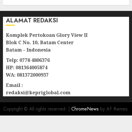
06/08/2026
0
ALAMAT REDAKSI
Komplek Pertokoan Glory View II
Blok C No. 10, Batam Center
Batam – Indonesia
Telp: 0778 4806376
HP: 081364005874
WA: 081372000937
Email :
redaksi@kepriglobal.com
Copyright © All rights reserved.
|
ChromeNews
by AF themes.