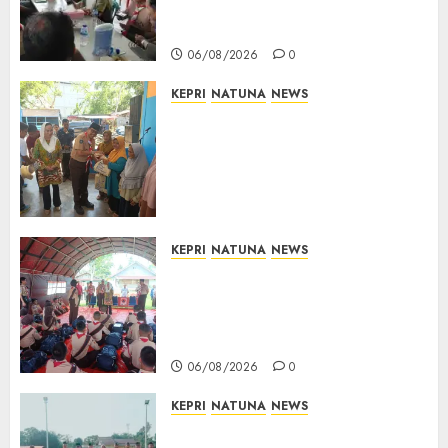
Bupati Natuna Ngopi Bersama
Wartawan
06/08/2026
0
KEPRI
NATUNA
NEWS
Dari Ujung Negeri, Tower
Bersama Group Hadir Bawa
Kepedulian Sosial, Bupati Cen
Sui Lan Dorong CSR
Berkelanjutan di Natuna
06/08/2026
0
KEPRI
NATUNA
NEWS
Bupati Natuna Lepas
Kontingen Jamnas XII, Titip
Pesan Jaga Nama Baik Daerah
dan Utamakan Pendidikan
06/08/2026
0
KEPRI
NATUNA
NEWS
16 Putra-Putri Terbaik Natuna