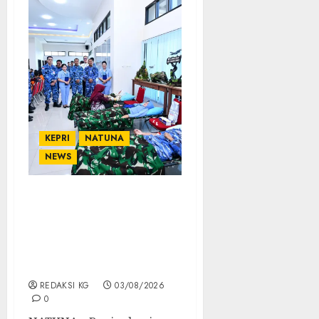
KEPRI
NATUNA
NEWS
Di Ujung Utara
Indonesia, Wajah
Humanis TNI AU Bersinar
dari Lanud Raden Sadjad
Natuna
REDAKSI KG
03/08/2026
0