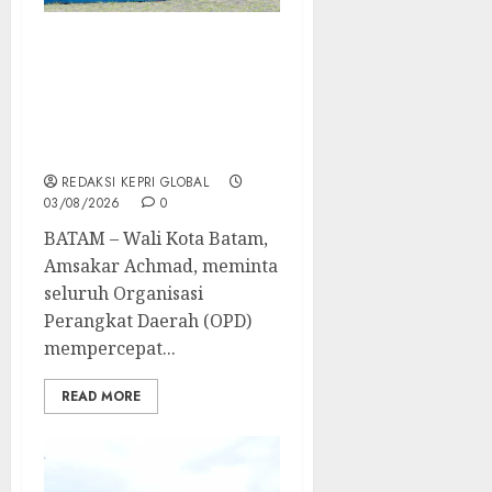
Amsakar Minta ASN
Batam Lebih Responsif
Layani Masyarakat dan
Percepat Program
Prioritas
REDAKSI KEPRI GLOBAL
03/08/2026
0
BATAM – Wali Kota Batam,
Amsakar Achmad, meminta
seluruh Organisasi
Perangkat Daerah (OPD)
mempercepat...
READ MORE