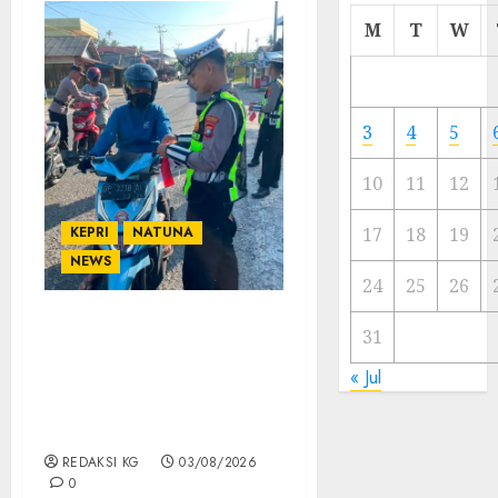
Cermi
M
T
W
Meski
Ada
Artis
Ibu
3
4
5
Kota
10
11
12
23/11/20
0
KEPRI
NATUNA
17
18
19
NEWS
24
25
26
Satlantas Polres Natuna
31
Bagikan 200 Bendera
« Jul
Merah Putih, Ajak Warga
Semarakkan HUT RI ke-
81
REDAKSI KG
03/08/2026
0