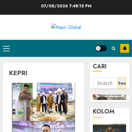
Skip
07/08/2026
7:48:16 PM
to
content
Primary
Menu
CARI
KEPRI
Search
for:
KOLOM