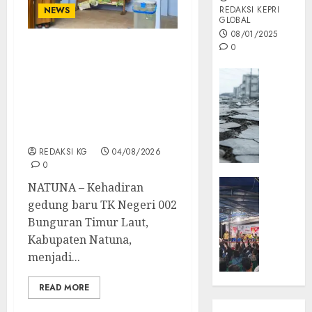
REDAKSI KEPRI
NEWS
GLOBAL
08/01/2025
0
Bangunan Baru TK
Negeri 002 Bunguran
Opini
Timur Laut Buka
MISI
Harapan Baru
MAS
Pendidikan Anak Usia
:
Dini di Natuna
Mitigas
REDAKSI KG
04/08/2026
Antisip
0
Megath
KEPRI
NATUNA – Kehadiran
NATUNA
05/12/202
gedung baru TK Negeri 002
NEWS
Bunguran Timur Laut,
0
Opini
Kabupaten Natuna,
Masyar
menjadi...
Sepem
Padati
READ MORE
Kampa
Pasan