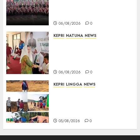
Digembleng Jelang Jambore
Nasional XII 2026, Wabup
Jarmin: Kalian Duta Daerah
06/08/2026
0
KEPRI
NATUNA
NEWS
Cen Sui Lan Buka MPLS
Sekolah Rakyat Natuna,
Tanamkan Semangat Raih
Masa Depan Gemilang
06/08/2026
0
KEPRI
LINGGA
NEWS
Ribuan Pekerja Lokal PT CSA
Kompak Siap Turun ke RDP,
Tegaskan Perusahaan Jadi
Sumber Penghidupan
05/08/2026
0