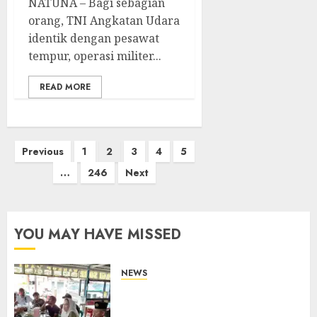
NATUNA – Bagi sebagian
orang, TNI Angkatan Udara
identik dengan pesawat
tempur, operasi militer...
READ MORE
Posts
Previous
1
2
3
4
5
pagination
…
246
Next
YOU MAY HAVE MISSED
NEWS
Bangun Komunikasi Tanpa
Sekat, Bupati dan Wakil