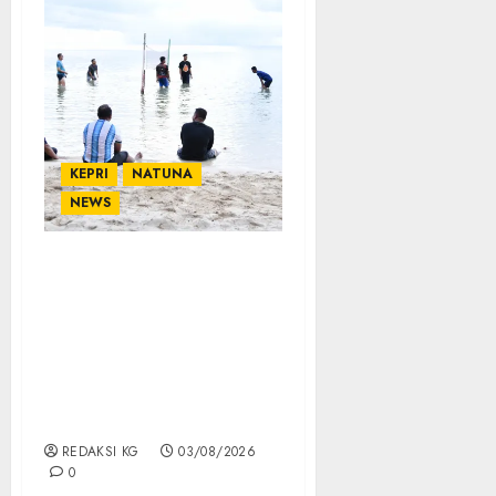
KEPRI
NATUNA
NEWS
Lanud Raden Sadjad
Perkuat Sinergi
Forkopimda Natuna
Lewat Voli Pantai,
Bangun Kebersamaan
untuk Dukung Stabilitas
Daerah
REDAKSI KG
03/08/2026
0