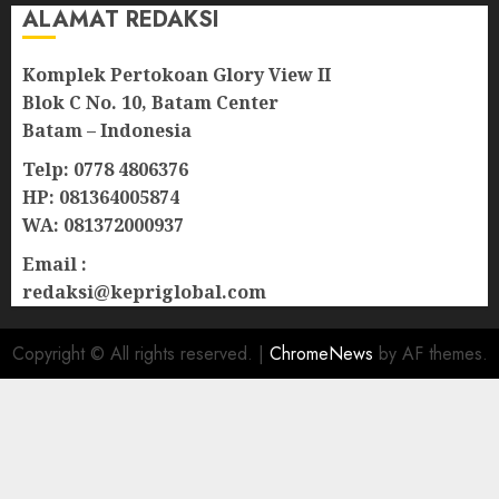
ALAMAT REDAKSI
Komplek Pertokoan Glory View II
Blok C No. 10, Batam Center
Batam – Indonesia
Telp: 0778 4806376
HP: 081364005874
WA: 081372000937
Email :
redaksi@kepriglobal.com
Copyright © All rights reserved.
|
ChromeNews
by AF themes.