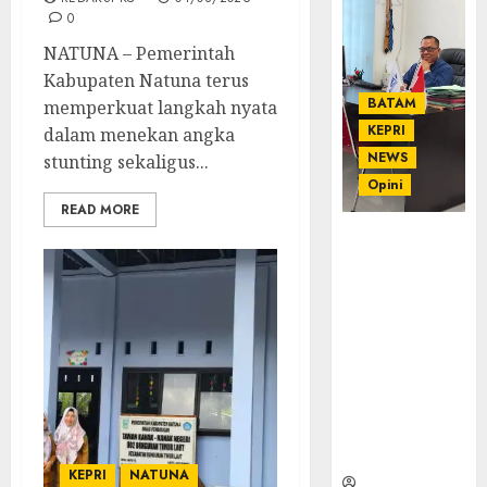
0
NATUNA – Pemerintah
Kabupaten Natuna terus
BATAM
memperkuat langkah nyata
KEPRI
dalam menekan angka
NEWS
stunting sekaligus...
Opini
READ MORE
Ahmad Fakih
Rambe, SH:
Advokat
Senior
dengan
Pengalaman
dan
Integritas di
Dunia
Hukum
KEPRI
NATUNA