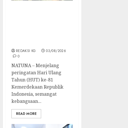
Sambut HUT ke-81 RI,
Polres Natuna Tebar
Kepedulian untuk
Linmas dan Kobarkan
Semangat Merah Putih di
Perbatasan
REDAKSI KG
03/08/2026
0
NATUNA – Menjelang
peringatan Hari Ulang
Tahun (HUT) ke-81
Kemerdekaan Republik
Indonesia, semangat
kebangsaan...
READ MORE