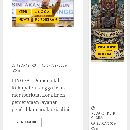
KEPRI
LINGGA
NEWS
PENDIDIKAN
Pemkab Lingga Percepat
Pemerataan Pendidikan
HEADLINE
Anak Usia Dini, USB TK
KOLOM
Negeri 1 Mulai Dibangun
REDAKSI KG
04/08/2026
KOLOM |
0
Semantik
LINGGA – Pemerintah
Kekuasaan
Kabupaten Lingga terus
dalam Kosa
Kata yang
memperkuat komitmen
Berlutut
pemerataan layanan
pendidikan anak usia dini....
REDAKSI KEPRI
GLOBAL
READ MORE
22/07/2026
0