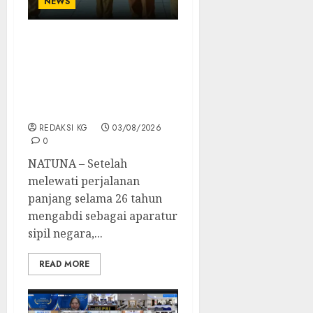
NEWS
26 Tahun Mengabdi
untuk Natuna, Ferizaldi
Tutup Perjalanan Karier
dengan Penuh
Kehormatan
REDAKSI KG
03/08/2026
0
NATUNA – Setelah
melewati perjalanan
panjang selama 26 tahun
mengabdi sebagai aparatur
sipil negara,...
READ MORE