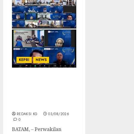
KEPRI
NEWS
Ombudsman RI
Sosialisasi Penilaian
Maladministrasi
Pelayanan Publik Tahun
2026
REDAKSI KG
03/08/2026
0
BATAM, – Perwakilan