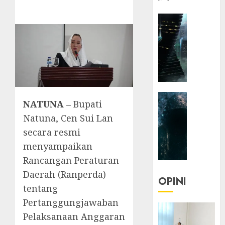
HEADLIN
KOLOM
NASIONA
TEKNOLO
KOLO
|
Parado
HEADLIN
Utopia
NATUNA –
Bupati
KOLOM
Natuna, Cen Sui Lan
TEKNOLO
05/06/20
secara resmi
KOLO
0
|
menyampaikan
Senjak
Rancangan Peraturan
Human
Daerah (Ranperda)
OPINI
tentang
23/03/20
Pertanggungjawaban
0
Pelaksanaan Anggaran