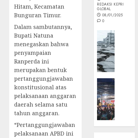
REDAKSI KEPRI
Hitam, Kecamatan
GLOBAL
Bunguran Timur.
08/01/2025
0
Dalam sambutannya,
Opini
Bupati Natuna
MISI
menegaskan bahwa
MAS
penyampaian
:
Ranperda ini
Mitigas
Antisip
merupakan bentuk
Megath
pertanggungjawaban
KEPRI
konstitusional atas
NATUNA
05/12/202
NEWS
pelaksanaan anggaran
0
Opini
daerah selama satu
Masyar
tahun anggaran.
Sepem
Padati
“Pertanggungjawaban
Kampa
pelaksanaan APBD ini
Pasan