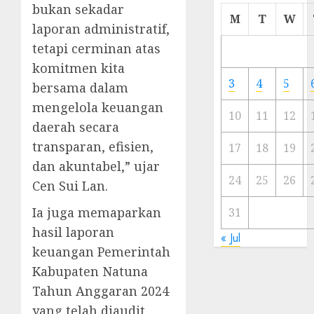
bukan sekadar
Cermi
M
T
W
laporan administratif,
Meski
Ada
tetapi cerminan atas
Artis
komitmen kita
Ibu
3
4
5
bersama dalam
Kota
mengelola keuangan
10
11
12
23/11/20
daerah secara
transparan, efisien,
0
17
18
19
dan akuntabel,” ujar
24
25
26
Cen Sui Lan.
Ia juga memaparkan
31
hasil laporan
« Jul
keuangan Pemerintah
Kabupaten Natuna
Tahun Anggaran 2024
yang telah diaudit