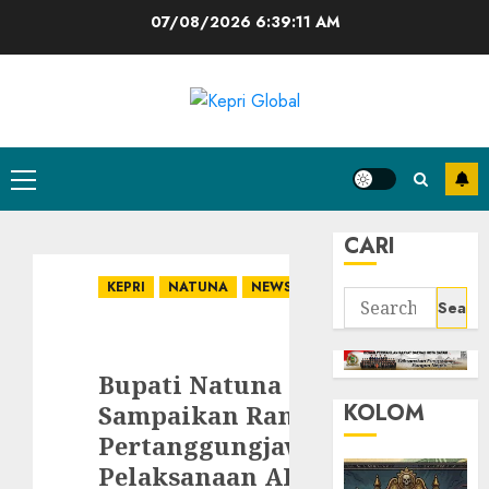
Skip
07/08/2026
6:39:12 AM
to
content
Primary
Menu
CARI
KEPRI
NATUNA
NEWS
Search
for:
Bupati Natuna
KOLOM
Sampaikan Ranperda
Pertanggungjawaban
Pelaksanaan APBD