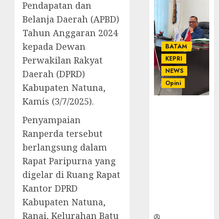
Pendapatan dan
Belanja Daerah (APBD)
Tahun Anggaran 2024
kepada Dewan
BATAM
Perwakilan Rakyat
KEPRI
NEWS
Daerah (DPRD)
Opini
Kabupaten Natuna,
Kamis (3/7/2025).
Ahmad Fakih
Rambe, SH:
Penyampaian
Advokat
Ranperda tersebut
Senior
berlangsung dalam
dengan
Rapat Paripurna yang
Pengalaman
dan
digelar di Ruang Rapat
Integritas di
Kantor DPRD
Dunia
Kabupaten Natuna,
Hukum
Ranai, Kelurahan Batu