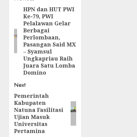
navigation
HPN dan HUT PWI
Previous
Ke-79, PWI
post:
Pelalawan Gelar
Berbagai
Perlombaan,
Pasangan Said MX
– Syamsul
Ungkapriau Raih
Juara Satu Lomba
Domino
Next
Pemerintah
Next
Kabupaten
post:
Natuna Fasilitasi
Ujian Masuk
Universitas
Pertamina