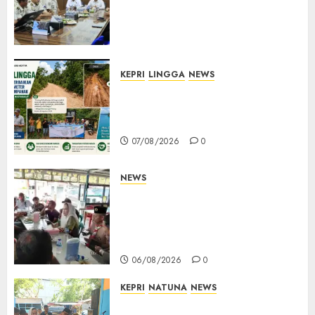
Kumham Imipas Kunjungi
Lapas Batam, Bahas
Overstaying dan KUHP Baru
07/08/2026
0
KEPRI
LINGGA
NEWS
CSR PT CSA Berbuah Manfaat,
Jalan Rusak Menuju Pantai
Mempanak Kini Mulus
07/08/2026
0
NEWS
Bangun Komunikasi Tanpa
Sekat, Bupati dan Wakil
Bupati Natuna Ngopi Bersama
Wartawan
06/08/2026
0
KEPRI
NATUNA
NEWS
Dari Ujung Negeri, Tower