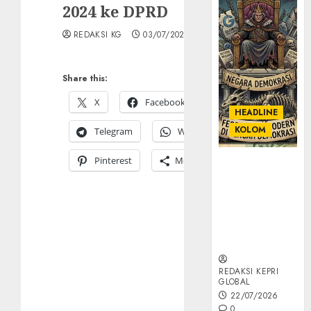
2024 ke DPRD
REDAKSI KG
03/07/2025
Share this:
X
Facebook
HEADLINE
KOLOM
Telegram
WhatsApp
Pinterest
More
KOLOM |
Semantik
Kekuasaan
dalam Kosa
Kata yang
Berlutut
REDAKSI KEPRI
GLOBAL
22/07/2026
0