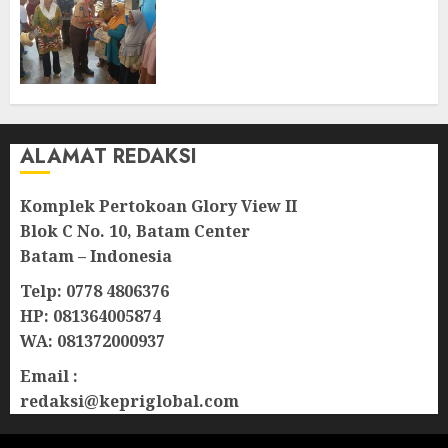
Bersama Group Hadir Bawa
Kepedulian Sosial, Bupati Cen
Sui Lan Dorong CSR
Berkelanjutan di Natuna
06/08/2026
0
ALAMAT REDAKSI
Komplek Pertokoan Glory View II
Blok C No. 10, Batam Center
Batam – Indonesia
Telp: 0778 4806376
HP: 081364005874
WA: 081372000937
Email :
redaksi@kepriglobal.com