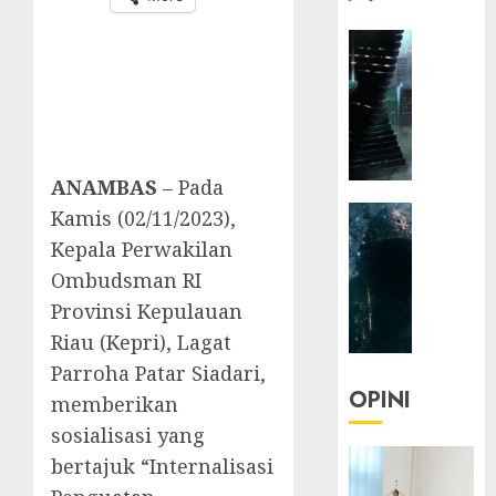
HEADLIN
KOLOM
NASIONA
TEKNOLO
KOLO
|
ANAMBAS
– Pada
Parado
HEADLIN
Kamis (02/11/2023),
Utopia
KOLOM
Kepala Perwakilan
TEKNOLO
05/06/20
Ombudsman RI
KOLO
0
Provinsi Kepulauan
|
Riau (Kepri), Lagat
Senjak
Human
Parroha Patar Siadari,
OPINI
memberikan
23/03/20
sosialisasi yang
0
bertajuk “Internalisasi