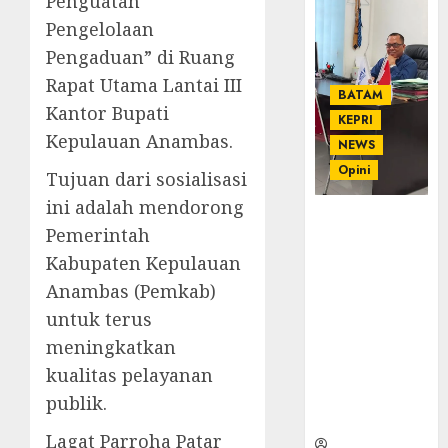
Penguatan
Pengelolaan
Pengaduan” di Ruang
Rapat Utama Lantai III
BATAM
Kantor Bupati
KEPRI
Kepulauan Anambas.
NEWS
Opini
Tujuan dari sosialisasi
ini adalah mendorong
Ahmad Fakih
Pemerintah
Rambe, SH:
Kabupaten Kepulauan
Advokat
Senior
Anambas (Pemkab)
dengan
untuk terus
Pengalaman
meningkatkan
dan
kualitas pelayanan
Integritas di
Dunia
publik.
Hukum
Lagat Parroha Patar