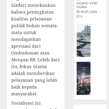
REDAKSI KEPRI
Siadari menekankan
GLOBAL
bahwa peningkatan
08/01/2025
0
kualitas pelayanan
publik bukan semata-
Opini
mata untuk
MISI
MAS
mendapatkan
:
apresiasi dari
Mitigas
Ombudsman atau
Antisip
Menpan RB. Lebih dari
Megath
KEPRI
itu, fokus utama
NATUNA
05/12/202
adalah memberikan
NEWS
0
pelayanan yang lebih
Opini
baik kepada
Masyar
Sepem
masyarakat.
Padati
Sosialisasi ini
Kampa
Pasan