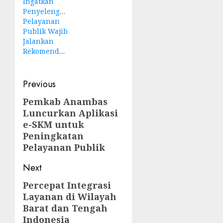
Ingatkan
Penyelenggara
Pelayanan
Publik Wajib
Jalankan
Rekomendasi
Post
Previous
navigation
Pemkab Anambas
Previous
Luncurkan Aplikasi
post:
e-SKM untuk
Peningkatan
Pelayanan Publik
Next
Percepat Integrasi
Next
Layanan di Wilayah
post:
Barat dan Tengah
Indonesia