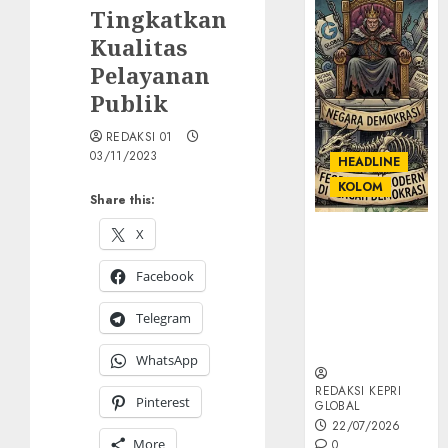
Tingkatkan
Kualitas
Pelayanan
Publik
REDAKSI 01
03/11/2023
HEADLINE
KOLOM
Share this:
X
KOLOM |
Semantik
Facebook
Kekuasaan
dalam Kosa
Telegram
Kata yang
Berlutut
WhatsApp
REDAKSI KEPRI
Pinterest
GLOBAL
22/07/2026
More
0