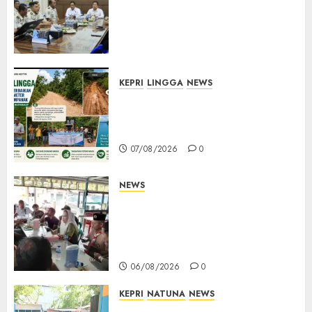
Pemasyarakatan Kemenko
Kumham Imipas Kunjungi
Lapas Batam, Bahas
Overstaying dan KUHP Baru
07/08/2026
0
KEPRI
LINGGA
NEWS
CSR PT CSA Berbuah Manfaat,
Jalan Rusak Menuju Pantai
Mempanak Kini Mulus
07/08/2026
0
NEWS
Bangun Komunikasi Tanpa
Sekat, Bupati dan Wakil
Bupati Natuna Ngopi Bersama
Wartawan
06/08/2026
0
KEPRI
NATUNA
NEWS
Dari Ujung Negeri, Tower