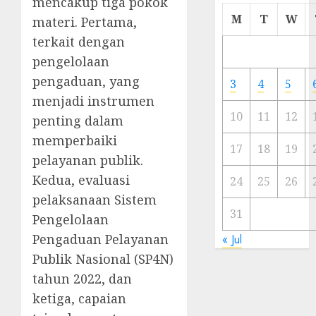
mencakup tiga pokok
Cermi
M
T
W
materi. Pertama,
Meski
terkait dengan
Ada
pengelolaan
Artis
Ibu
pengaduan, yang
3
4
5
Kota
menjadi instrumen
10
11
12
penting dalam
23/11/20
memperbaiki
0
17
18
19
pelayanan publik.
Kedua, evaluasi
24
25
26
pelaksanaan Sistem
31
Pengelolaan
Pengaduan Pelayanan
« Jul
Publik Nasional (SP4N)
tahun 2022, dan
ketiga, capaian