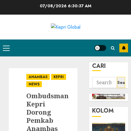
Skip
07/08/2026
6:30:38 AM
to
content
Primary
Menu
CARI
ANAMBAS
KEPRI
Search
NEWS
for:
Ombudsman
Kepri
KOLOM
Dorong
Pemkab
Anambas