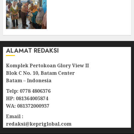
Bersama Group Hadir Bawa
Kepedulian Sosial, Bupati Cen
Sui Lan Dorong CSR
Berkelanjutan di Natuna
06/08/2026
0
ALAMAT REDAKSI
Komplek Pertokoan Glory View II
Blok C No. 10, Batam Center
Batam – Indonesia
Telp: 0778 4806376
HP: 081364005874
WA: 081372000937
Email :
redaksi@kepriglobal.com