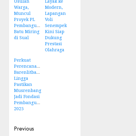
Usulan
Layak ke
Warga,
Modern,
Muncul
Lapangan
Proyek PL
Voli
Pembangunan
Senempek
Batu Miring
Kini Siap
di Sual
Dukung
Prestasi
Olahraga
Perkuat
Perencanaan,
Barenlitbang
Lingga
Pastikan
Musrenbang
Jadi Fondasi
Pembangunan
2025
Post
Previous