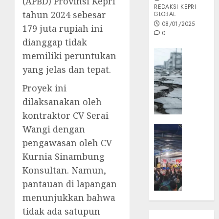
(APBD) Provinsi Kepri
REDAKSI KEPRI
tahun 2024 sebesar
GLOBAL
08/01/2025
179 juta rupiah ini
0
dianggap tidak
Opini
memiliki peruntukan
MISI
yang jelas dan tepat.
MAS
Proyek ini
:
Mitigas
dilaksanakan oleh
Antisip
kontraktor CV Serai
Megath
Wangi dengan
KEPRI
NATUNA
pengawasan oleh CV
05/12/202
NEWS
Kurnia Sinambung
0
Opini
Konsultan. Namun,
Masyar
pantauan di lapangan
Sepem
Padati
menunjukkan bahwa
Kampa
tidak ada satupun
Pasan