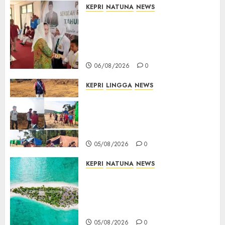
KEPRI
NATUNA
NEWS
Cen Sui Lan Buka MPLS
Sekolah Rakyat Natuna,
Tanamkan Semangat Raih
Masa Depan Gemilang
06/08/2026
0
KEPRI
LINGGA
NEWS
Ribuan Pekerja Lokal PT CSA
Kompak Siap Turun ke RDP,
Tegaskan Perusahaan Jadi
Sumber Penghidupan
05/08/2026
0
KEPRI
NATUNA
NEWS
Negara Hadir di Perbatasan,
Pembangunan Tanggul Pulau
Kepala Bawa Harapan Baru
bagi Warga
05/08/2026
0