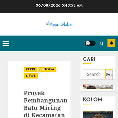
Skip
06/08/2026
5:43:53 AM
to
content
Primary
Menu
CARI
KEPRI
LINGGA
Search
NEWS
for:
Proyek
KOLOM
Pembangunan
Batu Miring
di Kecamatan