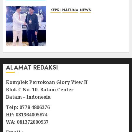
KEPRI
NATUNA
NEWS
Dokter TNI AU dari Natuna
Tampil di Forum
Internasional, Bawa Gagasan
Pengembangan Bedah
Ortopedi Asia Tenggara
05/08/2026
0
ALAMAT REDAKSI
Komplek Pertokoan Glory View II
Blok C No. 10, Batam Center
Batam – Indonesia
Telp: 0778 4806376
HP: 081364005874
WA: 081372000937