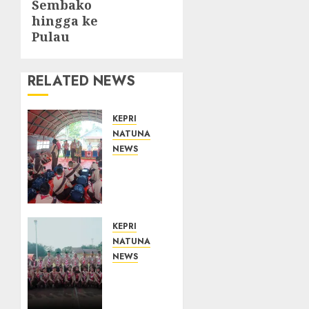
Sembako
hingga ke
Pulau
RELATED NEWS
KEPRI
NATUNA
NEWS
Bupati
Natuna
Lepas
Kontingen
Jamnas
KEPRI
XII,
NATUNA
Titip
NEWS
Pesan
16
Jaga
Putra-
Nama
Putri