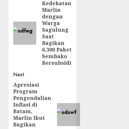
navigation
Kedekatan
Previous
Marlin
post:
dengan
Warga
Sagulung
Saat
Bagikan
6.300 Paket
Sembako
Bersubsidi
Next
Apresiasi
Next
Program
post:
Pengendalian
Inflasi di
Batam,
Marlin Ikut
Bagikan