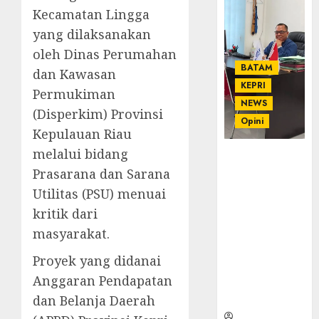
Kecamatan Lingga
yang dilaksanakan
oleh Dinas Perumahan
BATAM
dan Kawasan
KEPRI
Permukiman
NEWS
(Disperkim) Provinsi
Opini
Kepulauan Riau
melalui bidang
Ahmad Fakih
Prasarana dan Sarana
Rambe, SH:
Advokat
Utilitas (PSU) menuai
Senior
kritik dari
dengan
masyarakat.
Pengalaman
dan
Proyek yang didanai
Integritas di
Anggaran Pendapatan
Dunia
Hukum
dan Belanja Daerah