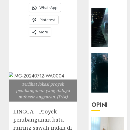
WhatsApp
HEADLIN
KOLOM
Pinterest
NASIONA
TEKNOLO
More
KOLO
|
Parado
HEADLIN
Utopia
KOLOM
TEKNOLO
05/06/20
KOLO
0
|
Terlihat lokasi proyek
Senjak
pembangunan yang diduga
Human
mubazir anggaran. (F:ist)
OPINI
23/03/20
LINGGA – Proyek
pembangunan batu
0
miring sawah indah di