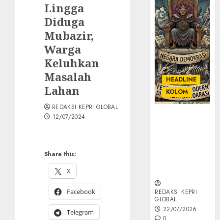
Lingga
Diduga
Mubazir,
Warga
Keluhkan
Masalah
HEADLINE
Lahan
KOLOM
REDAKSI KEPRI GLOBAL
KOLOM |
12/07/2024
Semantik
Kekuasaan
dalam Kosa
Share this:
Kata yang
Berlutut
X
Facebook
REDAKSI KEPRI
GLOBAL
22/07/2026
Telegram
0