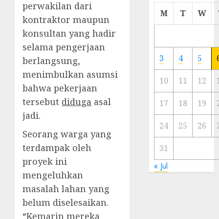
perwakilan dari
Cermi
M
T
W
kontraktor maupun
Meski
Ada
konsultan yang hadir
Artis
selama pengerjaan
Ibu
3
4
5
berlangsung,
Kota
menimbulkan asumsi
10
11
12
23/11/20
bahwa pekerjaan
tersebut
diduga
asal
0
17
18
19
jadi.
24
25
26
Seorang warga yang
terdampak oleh
31
proyek ini
« Jul
mengeluhkan
masalah lahan yang
belum diselesaikan.
“Kemarin mereka