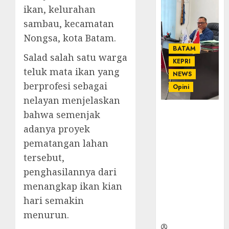
ikan, kelurahan
sambau, kecamatan
Nongsa, kota Batam.
BATAM
Salad salah satu warga
KEPRI
teluk mata ikan yang
NEWS
berprofesi sebagai
Opini
nelayan menjelaskan
Ahmad Fakih
bahwa semenjak
Rambe, SH:
adanya proyek
Advokat
pematangan lahan
Senior
tersebut,
dengan
Pengalaman
penghasilannya dari
dan
menangkap ikan kian
Integritas di
hari semakin
Dunia
menurun.
Hukum