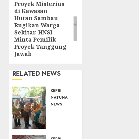
Proyek Misterius
Next
di Kawasan
post:
Hutan Sambau
Rugikan Warga
Sekitar, HNSI
Minta Pemilik
Proyek Tanggung
Jawab
RELATED NEWS
KEPRI
NATUNA
NEWS
Dari
Ujung
Negeri,
Tower