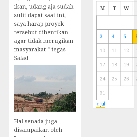
ikan, udang aja sudah
Cermi
M
T
W
Meski
sulit dapat saat ini,
Ada
saya harap proyek
Artis
tersebut dihentikan
Ibu
3
4
5
Kota
agar tidak merugikan
masyarakat ” tegas
10
11
12
23/11/20
Salad
0
17
18
19
24
25
26
31
« Jul
Hal senada juga
disampaikan oleh