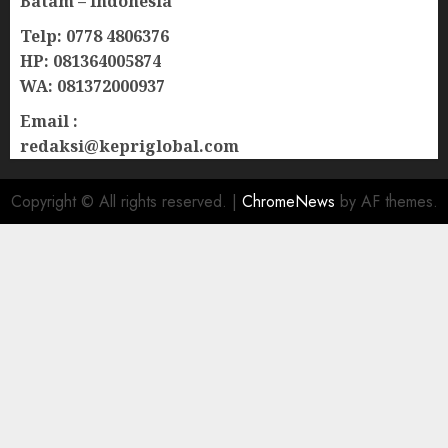
Batam – Indonesia
Telp: 0778 4806376
HP: 081364005874
WA: 081372000937
Email :
redaksi@kepriglobal.com
Copyright © All rights reserved.
|
ChromeNews
by AF themes.