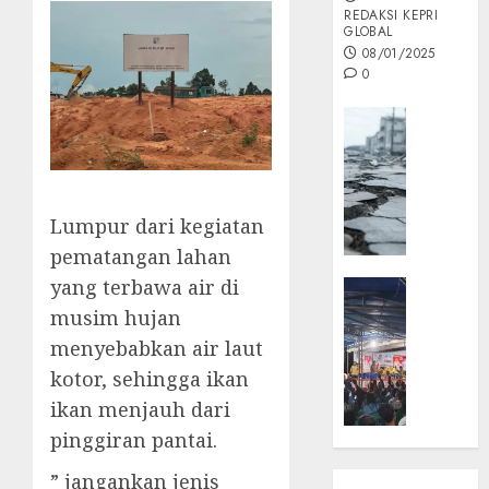
REDAKSI KEPRI
GLOBAL
08/01/2025
0
Opini
MISI
MAS
:
Mitigas
Lumpur dari kegiatan
Antisip
pematangan lahan
Megath
yang terbawa air di
KEPRI
NATUNA
musim hujan
05/12/202
NEWS
menyebabkan air laut
0
Opini
kotor, sehingga ikan
Masyar
ikan menjauh dari
Sepem
pinggiran pantai.
Padati
Kampa
” jangankan jenis
Pasan