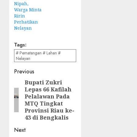
Nipah,
Warga Minta
Ririn
Perhatikan
Nelayan
Tags:
# Pematangan # Lahan #
Nelayan
Post
Previous
navigation
Bupati Zukri
Previous
Lepas 66 Kafilah
post:
Pelalawan Pada
MTQ Tingkat
Provinsi Riau ke-
43 di Bengkalis
Next