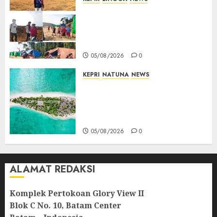
Ribuan Pekerja Lokal PT CSA
Kompak Siap Turun ke RDP,
Tegaskan Perusahaan Jadi
Sumber Penghidupan
05/08/2026
0
KEPRI
NATUNA
NEWS
Negara Hadir di Perbatasan,
Pembangunan Tanggul Pulau
Kepala Bawa Harapan Baru
bagi Warga
05/08/2026
0
ALAMAT REDAKSI
Komplek Pertokoan Glory View II
Blok C No. 10, Batam Center