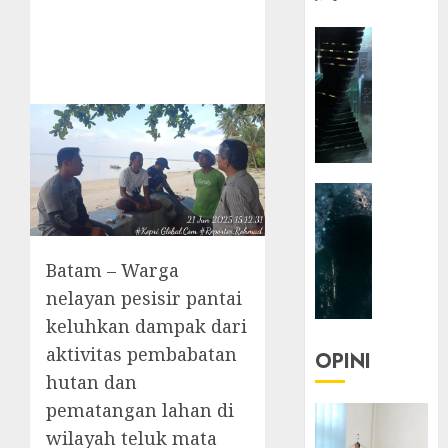
HEADLIN
KOLOM
NASIONA
TEKNOLO
KOLO
|
Parado
HEADLIN
Utopia
KOLOM
TEKNOLO
05/06/20
KOLO
Batam – Warga
0
|
nelayan pesisir pantai
Senjak
keluhkan dampak dari
Human
aktivitas pembabatan
OPINI
23/03/20
hutan dan
pematangan lahan di
0
wilayah teluk mata