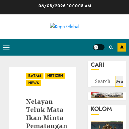
Skip
06/08/2026
10:10:19 AM
to
content
Primary
Menu
CARI
BATAM
NETIZEN
Search
NEWS
for:
Nelayan
KOLOM
Teluk Mata
Ikan Minta
Pematangan