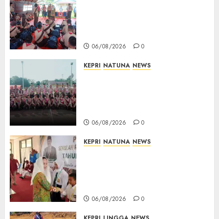
Bupati Natuna Lepas
Kontingen Jamnas XII, Titip
Pesan Jaga Nama Baik Daerah
dan Utamakan Pendidikan
06/08/2026
0
KEPRI
NATUNA
NEWS
16 Putra-Putri Terbaik Natuna
Digembleng Jelang Jambore
Nasional XII 2026, Wabup
Jarmin: Kalian Duta Daerah
06/08/2026
0
KEPRI
NATUNA
NEWS
Cen Sui Lan Buka MPLS
Sekolah Rakyat Natuna,
Tanamkan Semangat Raih
Masa Depan Gemilang
06/08/2026
0
KEPRI
LINGGA
NEWS