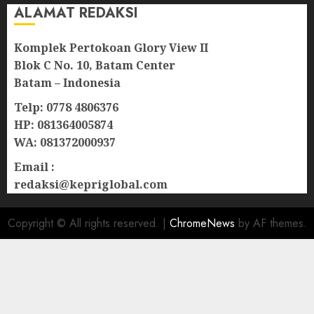
ALAMAT REDAKSI
Komplek Pertokoan Glory View II
Blok C No. 10, Batam Center
Batam – Indonesia
Telp: 0778 4806376
HP: 081364005874
WA: 081372000937
Email :
redaksi@kepriglobal.com
Copyright © All rights reserved.
|
ChromeNews
by AF themes.