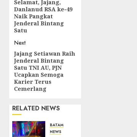
navigation
Selamat, Jajang,
Previous
Danlanud RSA ke-49
post:
Naik Pangkat
Jenderal Bintang
Satu
Next
Jajang Setiawan Raih
Next
Jenderal Bintang
post:
Satu TNI AU, PJN
Ucapkan Semoga
Karier Terus
Cemerlang
RELATED NEWS
BATAM
NEWS