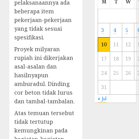
M
T
W
pelaksanaannya ada
Meski
beberapa item
Ada
pekerjaan-pekerjaan
Artis
Ibu
yang tidak sesuai
3
4
5
Kota
spesifikasi.
10
11
12
23/11/20
Proyek milyaran
rupiah ini dikerjakan
0
17
18
19
asal-asalan dan
24
25
26
hasilnyapun
amburadul. Dinding
31
cor beton tidak lurus
« Jul
dan tambal-tambalan.
Atas temuan tersebut
tidak tertutup
kemungkinan pada