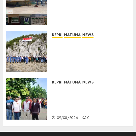
Merah Keluhkan Pembuangan
Lumpur ke Laut Hasil
Dredging di Perairan
McDermott
10/08/2026
0
KEPRI
NATUNA
NEWS
Kibarkan Merah Putih di
Pulau Sahi, TNI AU dan
Masyarakat Natuna Kobarkan
Semangat Kemerdekaan di
Wilayah Perbatasan
10/08/2026
0
KEPRI
NATUNA
NEWS
Semarak HUT ke-19 Desa
Selading, Marzuki Ajak
Warga Rawat Kebersamaan
dan Kepedulian
09/08/2026
0