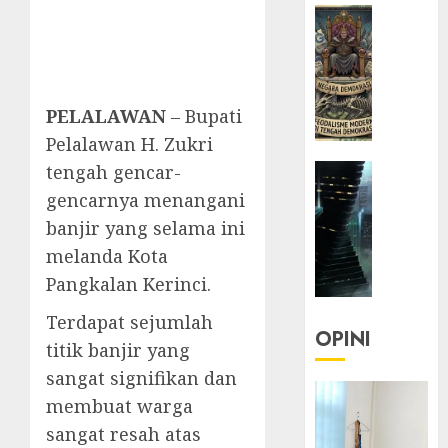
HEADLIN
KOLOM
KOLO
|
Semant
PELALAWAN
– Bupati
Kekuas
Pelalawan H. Zukri
dalam
tengah gencar-
HEADLIN
Kosa
KOLOM
Kata
gencarnya menangani
NASIONA
yang
banjir yang selama ini
TEKNOLO
Berlut
melanda Kota
KOLO
Pangkalan Kerinci.
|
22/07/20
Parado
Terdapat sejumlah
0
Utopia
OPINI
titik banjir yang
sangat signifikan dan
05/06/20
membuat warga
0
sangat resah atas