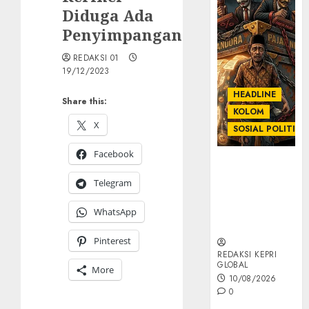
Diduga Ada
Penyimpangan
REDAKSI 01
19/12/2023
HEADLINE
Share this:
KOLOM
X
SOSIAL POLITIK
Facebook
KOLOM |
Anatomi
Telegram
Pemerasan
Bernama
WhatsApp
Pajak
Pinterest
REDAKSI KEPRI
GLOBAL
More
10/08/2026
0