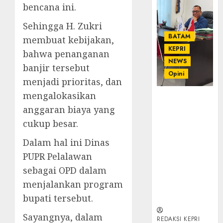
bencana ini.
Sehingga H. Zukri
BATAM
membuat kebijakan,
KEPRI
bahwa penanganan
NEWS
banjir tersebut
Opini
menjadi prioritas, dan
mengalokasikan
Ahmad Fakih
anggaran biaya yang
Rambe, SH:
Advokat
cukup besar.
Senior
Dalam hal ini Dinas
dengan
Pengalaman
PUPR Pelalawan
dan
sebagai OPD dalam
Integritas di
menjalankan program
Dunia
bupati tersebut.
Hukum
Sayangnya, dalam
REDAKSI KEPRI