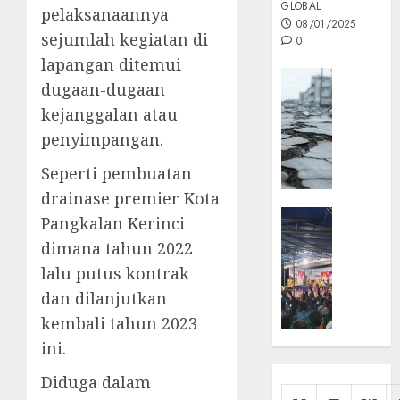
GLOBAL
pelaksanaannya
08/01/2025
sejumlah kegiatan di
0
lapangan ditemui
Opini
dugaan-dugaan
MISI
kejanggalan atau
MAS
penyimpangan.
:
Mitigas
Seperti pembuatan
Antisip
drainase premier Kota
Megath
KEPRI
Pangkalan Kerinci
NATUNA
05/12/202
dimana tahun 2022
NEWS
0
lalu putus kontrak
Opini
dan dilanjutkan
Masyar
Sepem
kembali tahun 2023
Padati
ini.
Kampa
Pasan
Diduga dalam
Cermi