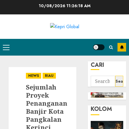
Skip
10/08/2026
11:26:18 AM
to
content
Primary
Menu
CARI
NEWS
RIAU
Search
Sejumlah
for:
Proyek
Penanganan
KOLOM
Banjir Kota
Pangkalan
Kerinci