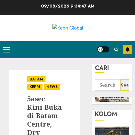
Skip
09/08/2026
9:34:47 AM
to
content
Primary
Menu
CARI
BATAM
Search
KEPRI
NEWS
for:
5asec
Kini Buka
KOLOM
di Batam
Centre,
Dry