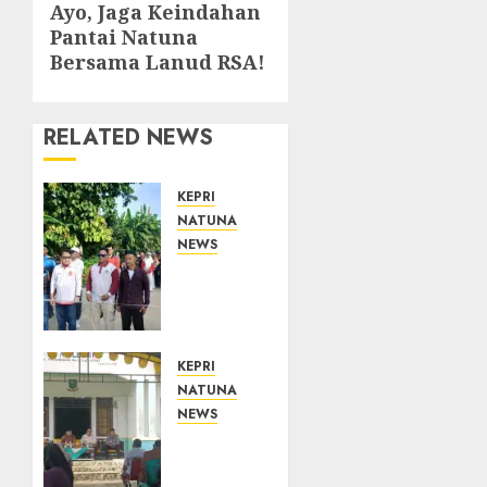
Next
Ayo, Jaga Keindahan
Pantai Natuna
post:
Bersama Lanud RSA!
RELATED NEWS
KEPRI
NATUNA
NEWS
Semarak
HUT
ke-19
Desa
Selading,
KEPRI
Marzuki
NATUNA
Ajak
NEWS
Warga
Reses
Rawat
di