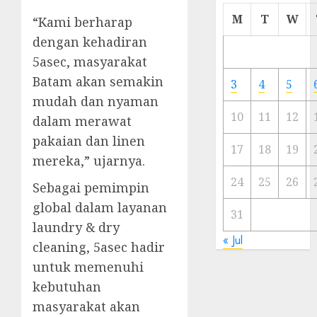
Cermi
M
T
W
“Kami berharap
Meski
dengan kehadiran
Ada
5asec, masyarakat
Artis
Ibu
Batam akan semakin
3
4
5
Kota
mudah dan nyaman
10
11
12
dalam merawat
23/11/20
pakaian dan linen
0
17
18
19
mereka,” ujarnya.
24
25
26
Sebagai pemimpin
global dalam layanan
31
laundry & dry
« Jul
cleaning, 5asec hadir
untuk memenuhi
kebutuhan
masyarakat akan