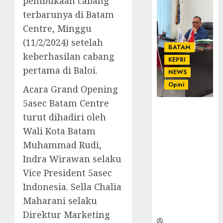
pembukaan cabang
terbarunya di Batam
Centre, Minggu
(11/2/2024) setelah
BATAM
keberhasilan cabang
KEPRI
pertama di Baloi.
NEWS
Opini
Acara Grand Opening
5asec Batam Centre
Ahmad Fakih
turut dihadiri oleh
Rambe, SH:
Wali Kota Batam
Advokat
Senior
Muhammad Rudi,
dengan
Indra Wirawan selaku
Pengalaman
Vice President 5asec
dan
Indonesia. Sella Chalia
Integritas di
Dunia
Maharani selaku
Hukum
Direktur Marketing