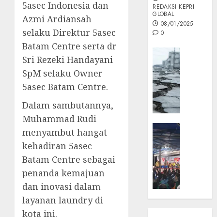
5asec Indonesia dan
REDAKSI KEPRI
GLOBAL
Azmi Ardiansah
08/01/2025
selaku Direktur 5asec
0
Batam Centre serta dr
Opini
Sri Rezeki Handayani
MISI
SpM selaku Owner
MAS
5asec Batam Centre.
:
Mitigas
Dalam sambutannya,
Antisip
Muhammad Rudi
Megath
KEPRI
menyambut hangat
NATUNA
05/12/202
kehadiran 5asec
NEWS
0
Batam Centre sebagai
Opini
penanda kemajuan
Masyar
Sepem
dan inovasi dalam
Padati
layanan laundry di
Kampa
kota ini.
Pasan