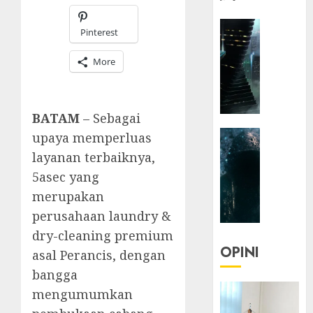
HEADLIN
Pinterest
KOLOM
NASIONA
More
TEKNOLO
KOLO
|
BATAM
– Sebagai
Parado
HEADLIN
upaya memperluas
Utopia
KOLOM
layanan terbaiknya,
TEKNOLO
05/06/20
5asec yang
KOLO
0
merupakan
|
perusahaan laundry &
Senjak
Human
dry-cleaning premium
OPINI
asal Perancis, dengan
23/03/20
bangga
0
mengumumkan