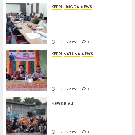
KEPRI
LINGGA
NEWS
Polemik Lahan PT CSA, Kades
Limbung Tegas: Tak Akan
Teken Surat Tanah Tanpa
Bukti Sah
08/08/2026
0
KEPRI
NATUNA
NEWS
Reses DPRD Kepri di Natuna
Buka Ruang Aspirasi, Warga
Optimistis Usulan
Pembangunan Diperjuangkan
08/08/2026
0
NEWS
RIAU
PT Arara Abadi-AAP Sinarmas
Distrik Merawang Berikan
Bantuan Operasi Gratis
08/08/2026
0