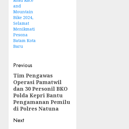
Road Race
and
Mountain
Bike 2024,
Selamat
Menikmati
Pesona
Batam Kota
Baru
Post
Previous
navigation
Tim Pengawas
Previous
Operasi Pamatwil
post:
dan 30 Personil BKO
Polda Kepri Bantu
Pengamanan Pemilu
di Polres Natuna
Next