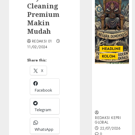
Cleaning
Premium
Makin
Mudah
REDAKSI 01
11/02/2024
HEADLINE
KOLOM
Share this:
X
KOLOM |
Semantik
Kekuasaan
Facebook
dalam Kosa
Kata yang
Berlutut
Telegram
REDAKSI KEPRI
GLOBAL
22/07/2026
WhatsApp
0