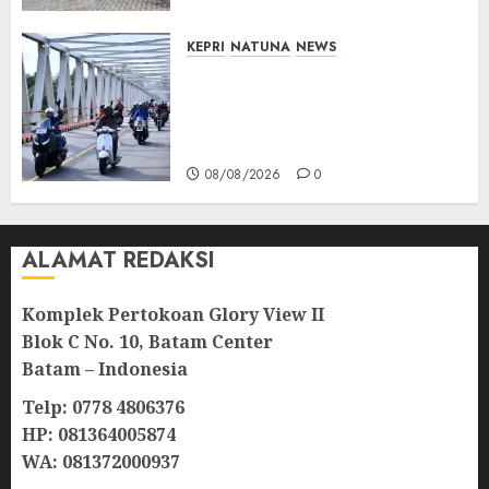
KEPRI
NATUNA
NEWS
Bendera Merah Putih
Berkibar di Jalanan Natuna,
TNI AU Gelorakan Semangat
Kemerdekaan
08/08/2026
0
ALAMAT REDAKSI
Komplek Pertokoan Glory View II
Blok C No. 10, Batam Center
Batam – Indonesia
Telp: 0778 4806376
HP: 081364005874
WA: 081372000937