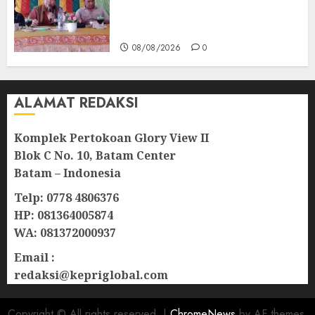
Optimistis Usulan
Pembangunan Diperjuangkan
08/08/2026
0
ALAMAT REDAKSI
Komplek Pertokoan Glory View II
Blok C No. 10, Batam Center
Batam – Indonesia
Telp: 0778 4806376
HP: 081364005874
WA: 081372000937
Email :
redaksi@kepriglobal.com
Copyright © All rights reserved.
|
ChromeNews
by AF themes.