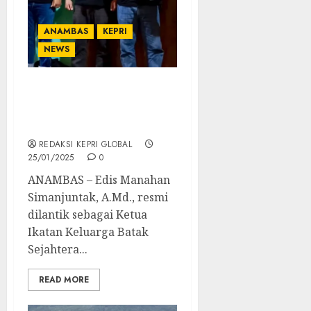
ANAMBAS
KEPRI
NEWS
IKBASA Usung
Solidaritas untuk
Kemajuan Anambas
REDAKSI KEPRI GLOBAL
25/01/2025
0
ANAMBAS – Edis Manahan
Simanjuntak, A.Md., resmi
dilantik sebagai Ketua
Ikatan Keluarga Batak
Sejahtera...
READ MORE