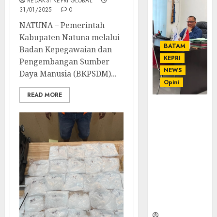
REDAKSI KEPRI GLOBAL
31/01/2025
0
NATUNA – Pemerintah
Kabupaten Natuna melalui
BATAM
Badan Kepegawaian dan
KEPRI
Pengembangan Sumber
NEWS
Daya Manusia (BKPSDM)...
Opini
READ MORE
Ahmad Fakih
Rambe, SH:
Advokat
Senior
dengan
Pengalaman
dan
Integritas di
Dunia
Hukum