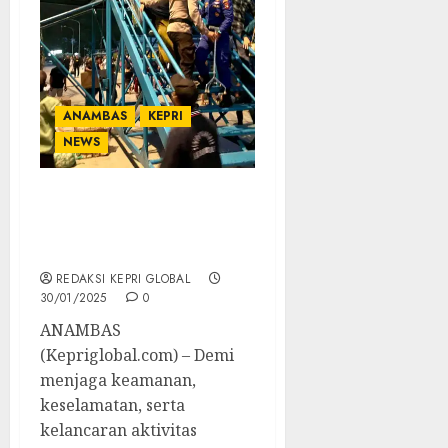
ANAMBAS
KEPRI
NEWS
Perketat Pengamanan,
Penumpang KM Bukit
Raya Lebih Nyaman
REDAKSI KEPRI GLOBAL
30/01/2025
0
ANAMBAS
(Kepriglobal.com) – Demi
menjaga keamanan,
keselamatan, serta
kelancaran aktivitas