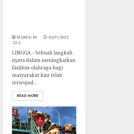
Dari Tak Layak ke
Modern, Lapangan Voli
Senempek Kini Siap
Dukung Prestasi
Olahraga
REDAKSI KG
30/01/2025
0
LINGGA – Sebuah langkah
nyata dalam meningkatkan
fasilitas olahraga bagi
masyarakat kini telah
terwujud...
READ MORE