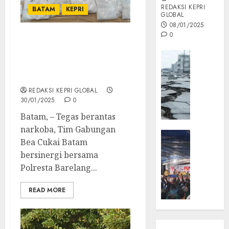
REDAKSI KEPRI
BATAM
KEPRI
GLOBAL
08/01/2025
0
Peredaran 10,95 kg Sabu
Berhasil di Gagalkan Tim
Opini
Gabungan Bea Cukai
MISI
Batam
MAS
REDAKSI KEPRI GLOBAL
:
30/01/2025
0
Mitigas
Antisip
Batam, – Tegas berantas
Megath
narkoba, Tim Gabungan
KEPRI
Bea Cukai Batam
NATUNA
05/12/202
bersinergi bersama
NEWS
0
Polresta Barelang...
Opini
Masyar
READ MORE
Sepem
Padati
Kampa
Pasan