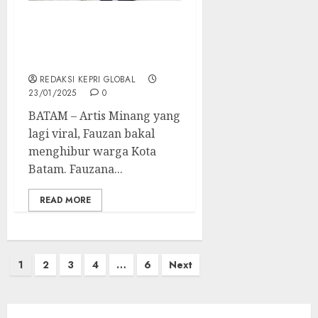
Viral, Artis Fauzana
Segera Tampil di Batam.
Catat Tanggal…
REDAKSI KEPRI GLOBAL
23/01/2025
0
BATAM – Artis Minang yang
lagi viral, Fauzan bakal
menghibur warga Kota
Batam. Fauzana...
READ MORE
Posts
1
2
3
4
…
6
Next
pagination