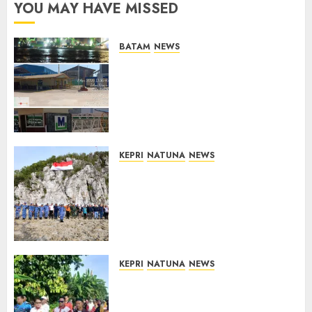
YOU MAY HAVE MISSED
BATAM
NEWS
Nelayan Tradisional Batu
Merah Keluhkan Pembuangan
Lumpur ke Laut Hasil
Dredging di Perairan
McDermott
10/08/2026
0
KEPRI
NATUNA
NEWS
Kibarkan Merah Putih di
Pulau Sahi, TNI AU dan
Masyarakat Natuna Kobarkan
Semangat Kemerdekaan di
Wilayah Perbatasan
10/08/2026
0
KEPRI
NATUNA
NEWS
Semarak HUT ke-19 Desa
Selading, Marzuki Ajak