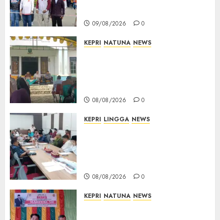
Warga Rawat Kebersamaan
dan Kepedulian
09/08/2026
0
KEPRI
NATUNA
NEWS
Reses di Natuna, DPRD Kepri
Terima Aspirasi Jalan
Cempaka Putih hingga Akses
Air Lengit–Selemam
08/08/2026
0
KEPRI
LINGGA
NEWS
Polemik Lahan PT CSA, Kades
Limbung Tegas: Tak Akan
Teken Surat Tanah Tanpa
Bukti Sah
08/08/2026
0
KEPRI
NATUNA
NEWS
Reses DPRD Kepri di Natuna
Buka Ruang Aspirasi, Warga