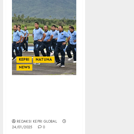
KEPRI
NATUNA
NEWS
Tingkatkan
Kekompakan, Lanud
Raden Sadjad Natuna
dan PIA Gelar Olahraga
Bersama
REDAKSI KEPRI GLOBAL
24/01/2025
0