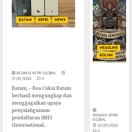
BATAM
KEPRI
NEWS
Bea Cukai Batam
Bongkar Sindikat Joki
HEADLINE
IMEI Bermodus Jalan-
KOLOM
Jalan Gratis, 42 HP
iPhone Diamankan
KOLOM |
REDAKSI KEPRI GLOBAL
Semantik
31/01/2025
0
Kekuasaan
Batam, – Bea Cukai Batam
dalam Kosa
berhasil mengungkap dan
Kata yang
Berlutut
menggagalkan upaya
penyalahgunaan
REDAKSI KEPRI
pendaftaran IMEI
GLOBAL
(International...
22/07/2026
0