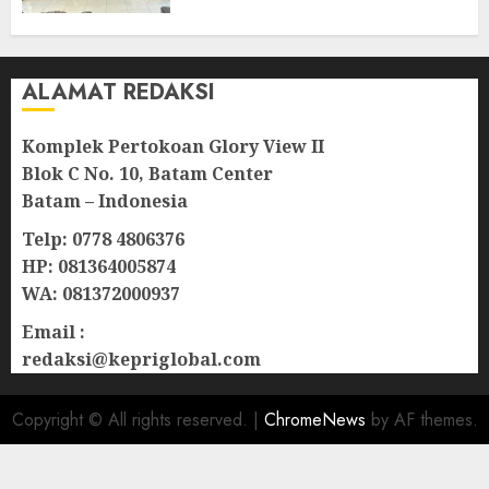
Lampu Jalan
08/08/2026
0
ALAMAT REDAKSI
Komplek Pertokoan Glory View II
Blok C No. 10, Batam Center
Batam – Indonesia
Telp: 0778 4806376
HP: 081364005874
WA: 081372000937
Email :
redaksi@kepriglobal.com
Copyright © All rights reserved.
|
ChromeNews
by AF themes.