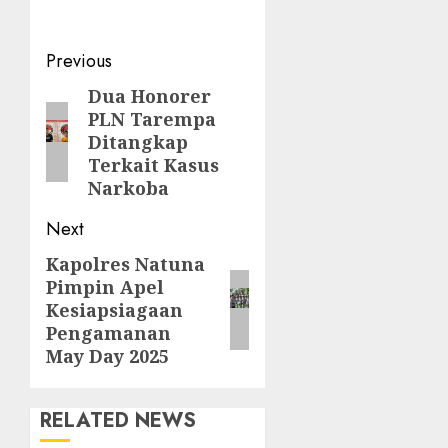
Post
Previous
navigation
Dua Honorer
Previous
PLN Tarempa
post:
Ditangkap
Terkait Kasus
Narkoba
Next
Kapolres Natuna
Next
Pimpin Apel
post:
Kesiapsiagaan
Pengamanan
May Day 2025
RELATED NEWS