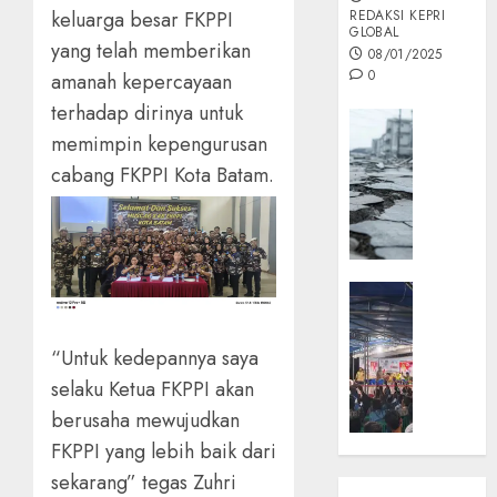
keluarga besar FKPPI
REDAKSI KEPRI
GLOBAL
yang telah memberikan
08/01/2025
0
amanah kepercayaan
terhadap dirinya untuk
Opini
memimpin kepengurusan
MISI
cabang FKPPI Kota Batam.
MAS
:
Mitigas
Antisip
Megath
KEPRI
NATUNA
05/12/202
NEWS
“Untuk kedepannya saya
0
Opini
selaku Ketua FKPPI akan
Masyar
berusaha mewujudkan
Sepem
Padati
FKPPI yang lebih baik dari
Kampa
sekarang” tegas Zuhri
Pasan