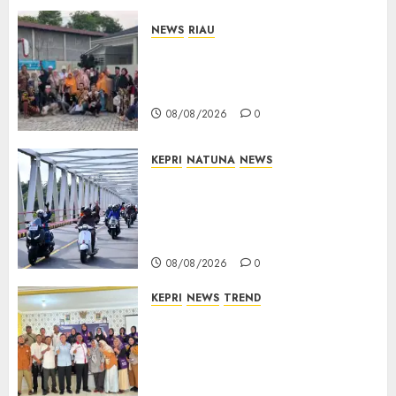
NEWS
RIAU
PT Arara Abadi-AAP Sinarmas
Distrik Merawang Berikan
Bantuan Operasi Gratis
08/08/2026
0
KEPRI
NATUNA
NEWS
Bendera Merah Putih
Berkibar di Jalanan Natuna,
TNI AU Gelorakan Semangat
Kemerdekaan
08/08/2026
0
KEPRI
NEWS
TREND
Ombudsman Kepri Tampung
Puluhan Keluhan Warga
Bintan, Mulai dari Bantuan
Sosial, BBM Solar, Hingga