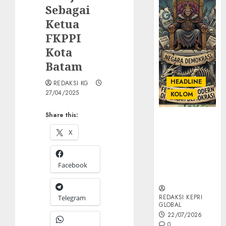
Sebagai
Ketua
FKPPI
Kota
Batam
HEADLINE
REDAKSI KG
27/04/2025
KOLOM
Share this:
KOLOM |
Semantik
X
Kekuasaan
dalam Kosa
Kata yang
Facebook
Berlutut
REDAKSI KEPRI
Telegram
GLOBAL
22/07/2026
0