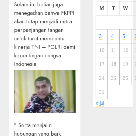
Selain itu beliau juga
Cermi
M
T
W
menegaskan bahwa FKPPI
Meski
Ada
akan tetap menjadi mitra
Artis
perpanjangan tangan
Ibu
3
4
5
untuk turut membantu
Kota
kinerja TNI – POLRI demi
10
11
12
23/11/20
kepentingan bangsa
Indonesia.
0
17
18
19
24
25
26
31
« Jul
” Serta menjalin
hubungan yang baik