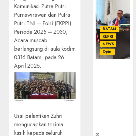
Komunikasi Putra Putri
Purnawirawan dan Putra
Putri TNI – Polri (FKPPI)
BATAM
Periode 2025 – 2030,
KEPRI
Acara muscab
NEWS
berlangsung di aula kodim
Opini
0316 Batam, pada 26
April 2025.
Ahmad Fakih
Rambe, SH:
Advokat
Senior
dengan
Pengalaman
dan
Integritas di
Usai pelantikan Zuhri
Dunia
mengucapkan terima
Hukum
kasih kepada seluruh