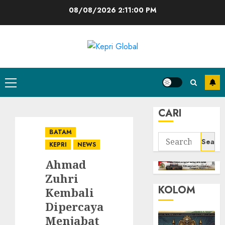
Skip
08/08/2026
2:11:01 PM
to
content
Primary
Menu
CARI
BATAM
Search
KEPRI
NEWS
for:
Ahmad
Zuhri
KOLOM
Kembali
Dipercaya
Menjabat