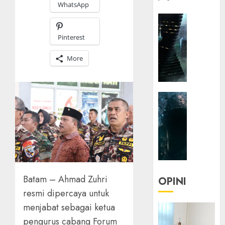
WhatsApp
HEADLIN
KOLOM
Pinterest
NASIONA
TEKNOLO
More
KOLO
|
Parado
HEADLIN
Utopia
KOLOM
TEKNOLO
05/06/20
KOLO
0
|
Senjak
Human
Batam – Ahmad Zuhri
OPINI
23/03/20
resmi dipercaya untuk
menjabat sebagai ketua
0
pengurus cabang Forum