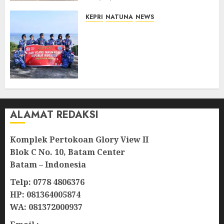
KEPRI
NATUNA
NEWS
Merah Putih Raksasa Berkibar
di Perbatasan, TNI AU dan
Lintas Instansi Perkuat
Semangat Kebangsaan di
Natuna
07/08/2026
0
ALAMAT REDAKSI
Komplek Pertokoan Glory View II
Blok C No. 10, Batam Center
Batam – Indonesia
Telp: 0778 4806376
HP: 081364005874
WA: 081372000937