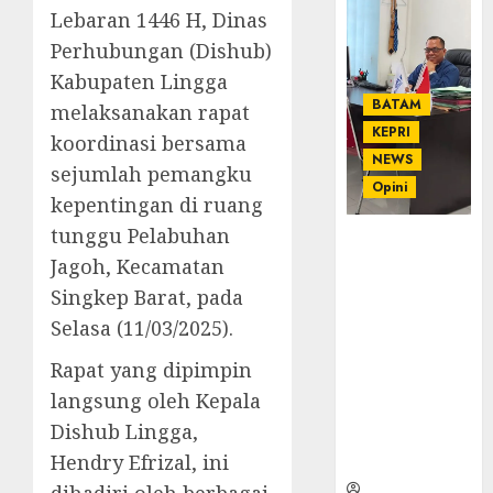
Lebaran 1446 H, Dinas
Perhubungan (Dishub)
Kabupaten Lingga
BATAM
melaksanakan rapat
KEPRI
koordinasi bersama
NEWS
sejumlah pemangku
Opini
kepentingan di ruang
tunggu Pelabuhan
Ahmad Fakih
Jagoh, Kecamatan
Rambe, SH:
Advokat
Singkep Barat, pada
Senior
Selasa (11/03/2025).
dengan
Pengalaman
Rapat yang dipimpin
dan
langsung oleh Kepala
Integritas di
Dishub Lingga,
Dunia
Hendry Efrizal, ini
Hukum