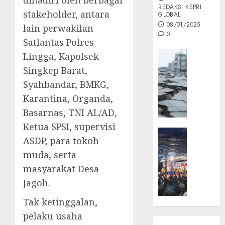
dihadiri oleh berbagai
REDAKSI KEPRI
stakeholder, antara
GLOBAL
08/01/2025
lain perwakilan
0
Satlantas Polres
Opini
Lingga, Kapolsek
MISI
Singkep Barat,
MAS
Syahbandar, BMKG,
:
Karantina, Organda,
Mitigas
Basarnas, TNI AL/AD,
Antisip
Megath
Ketua SPSI, supervisi
KEPRI
ASDP, para tokoh
NATUNA
05/12/202
muda, serta
NEWS
0
Opini
masyarakat Desa
Masyar
Jagoh.
Sepem
Tak ketinggalan,
Padati
Kampa
pelaku usaha
Pasan