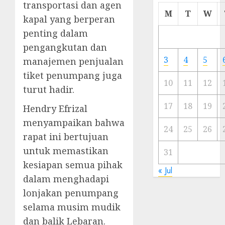
transportasi dan agen
Cermi
M
T
W
kapal yang berperan
Meski
Ada
penting dalam
Artis
pengangkutan dan
Ibu
3
4
5
manajemen penjualan
Kota
tiket penumpang juga
10
11
12
turut hadir.
23/11/20
0
17
18
19
Hendry Efrizal
menyampaikan bahwa
24
25
26
rapat ini bertujuan
untuk memastikan
31
kesiapan semua pihak
« Jul
dalam menghadapi
lonjakan penumpang
selama musim mudik
dan balik Lebaran.