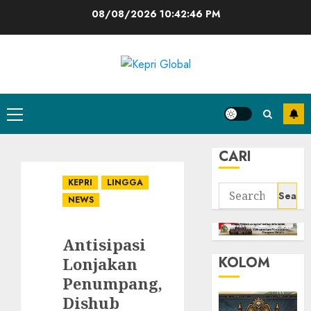
Skip
08/08/2026
10:42:46 PM
to
content
Primary
Menu
CARI
KEPRI
LINGGA
Search
NEWS
for:
Antisipasi
KOLOM
Lonjakan
Penumpang,
Dishub