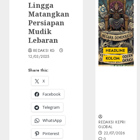
Lingga
Matangkan
Persiapan
Mudik
Lebaran
REDAKSI KG
HEADLINE
12/03/2025
KOLOM
Share this:
KOLOM |
Semantik
X
Kekuasaan
Facebook
dalam Kosa
Kata yang
Telegram
Berlutut
WhatsApp
REDAKSI KEPRI
GLOBAL
22/07/2026
Pinterest
0