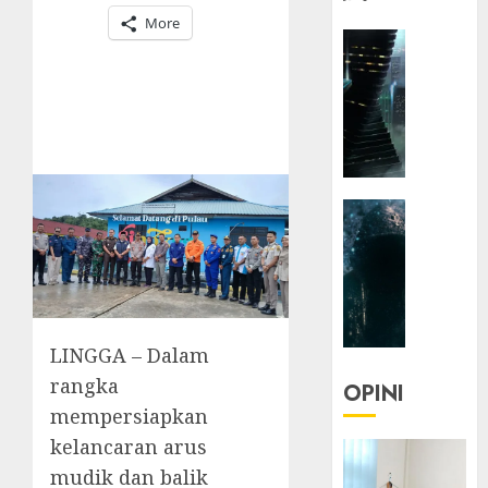
More
HEADLIN
KOLOM
NASIONA
TEKNOLO
KOLO
|
Parado
HEADLIN
Utopia
KOLOM
TEKNOLO
05/06/20
KOLO
0
|
Senjak
LINGGA – Dalam
Human
rangka
OPINI
23/03/20
mempersiapkan
kelancaran arus
0
mudik dan balik