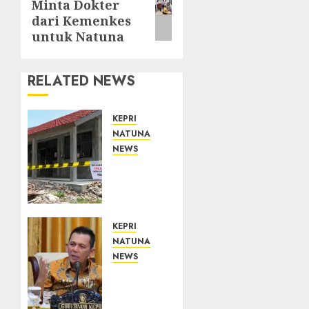
Minta Dokter
post:
dari Kemenkes
untuk Natuna
RELATED NEWS
KEPRI
NATUNA
NEWS
Revitalisasi
107
Sekolah
Dimulai,
Pemprov
KEPRI
Kepri
NATUNA
Prioritaskan
NEWS
Wilayah
Tim
3T dan
Konsultan
Sekolah
Kawal