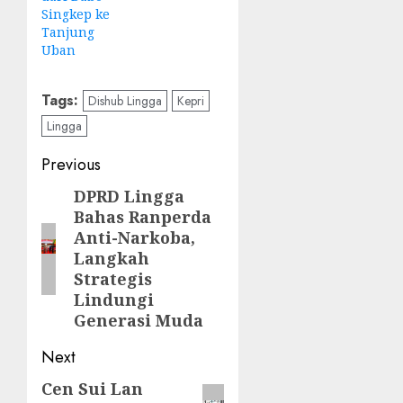
Singkep ke
Tanjung
Uban
Tags:
Dishub Lingga
Kepri
Lingga
Post
Previous
navigation
DPRD Lingga
Previous
Bahas Ranperda
post:
Anti-Narkoba,
Langkah
Strategis
Lindungi
Generasi Muda
Next
Cen Sui Lan
Next