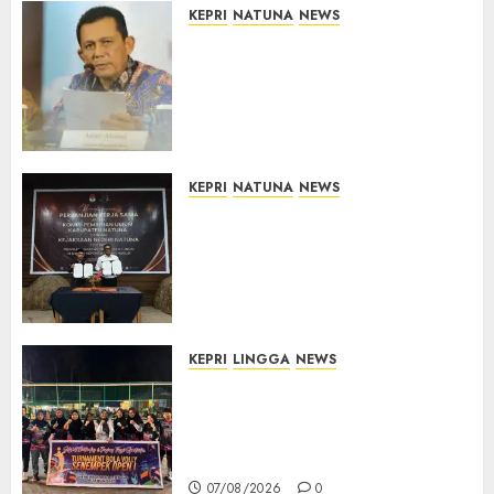
KEPRI
NATUNA
NEWS
Revitalisasi 107 Sekolah di
Kepri Telan Rp97 Miliar,
Pemerintah Prioritaskan
Wilayah 3T untuk Perkuat
Mutu Pendidikan
07/08/2026
0
KEPRI
NATUNA
NEWS
Kejari Natuna dan KPU Teken
Kerja Sama Lima Tahun,
Perkuat Pendampingan
Hukum Penyelenggaraan
Pemilu
07/08/2026
0
KEPRI
LINGGA
NEWS
Ketua DPRD Lingga Maya Sari
Buka Turnamen Voli
Senempek Open I, Dorong
Lahirnya Atlet Berprestasi
07/08/2026
0