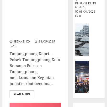
REDAKSI KEPRI
GLOBAL
Jumat Curhat, Tukang
08/01/2025
Parkir Resmi Sampaikan
0
Keluhan Kepada
Kapolsek Tanjungpinang
Opini
Kota, Terkait Masyarakat
MISI
Tadak Mau Bayar Parkir.
MAS
REDAKSI KG
23/05/2025
:
0
Mitigas
Antisip
Tanjungpinang Kepri –
Megath
Polsek Tanjungpinang Kota
KEPRI
Bersama Polresta
NATUNA
05/12/202
Tanjungpinang
NEWS
melaksanakan Kegiatan
0
Opini
jumat curhat bersama...
Masyar
Sepem
READ MORE
Padati
Kampa
Pasan