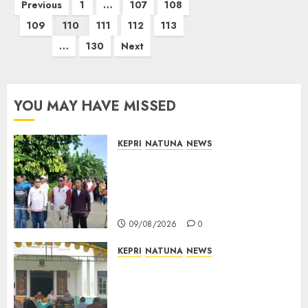
Posts
Previous
1
…
107
108
pagination
109
110
111
112
113
…
130
Next
YOU MAY HAVE MISSED
KEPRI
NATUNA
NEWS
Semarak HUT ke-19 Desa
Selading, Marzuki Ajak
Warga Rawat Kebersamaan
dan Kepedulian
09/08/2026
0
KEPRI
NATUNA
NEWS
Reses di Natuna, DPRD Kepri
Terima Aspirasi Jalan
Cempaka Putih hingga Akses