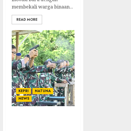
membekali warga binaan...
READ MORE
KEPRI
NATUNA
NEWS
Lanud RSA Gelar Latihan
Menembak Triwulan II