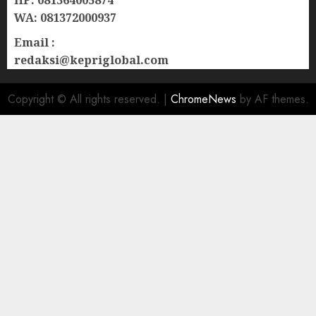
HP: 081364005874
WA: 081372000937
Email :
redaksi@kepriglobal.com
Copyright © All rights reserved.
|
ChromeNews
by AF themes.