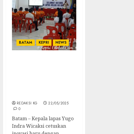
BATAM
KEPRI
NEWS
Yugo Indra Wicaksi
Kepala Lapas Kelas IIA
Batam Cetuskan
Program Pelatihan
Bahasa Jerman Untuk
Warga Binaan
REDAKSI KG
22/05/2025
0
Batam – Kepala lapas Yugo
Indra Wicaksi cetuskan
inovasi baru dengan