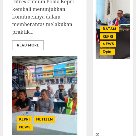
Ditreskrimum Polda Kepri
kembali menunjukkan
komitmennya dalam
memberantas melakukan
BATAM
praktik...
KEPRI
NEWS
READ MORE
Opini
Ahmad Fakih
Rambe, SH:
Advokat
Senior
dengan
Pengalaman
dan
Integritas di
KEPRI
NETIZEN
Dunia
Hukum
NEWS