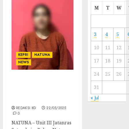
Cermi
M
T
W
Meski
Ada
Artis
Ibu
3
4
5
Kota
10
11
12
23/11/20
KEPRI
NATUNA
0
17
18
19
NEWS
24
25
26
Jatanras Polres Natuna
31
Tangkap Pelaku
Penipuan Cincin Emas di
« Jul
Ranai
REDAKSI KG
22/05/2025
0
NATUNA – Unit III Jatanras