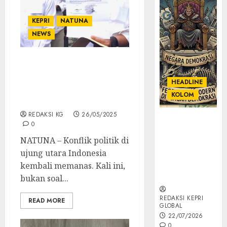
KEPRI
NATUNA
NEWS
Marzuki Laporkan
Suami Bupati Natuna ke
HEADLINE
Polisi, Konflik Politik
KOLOM
Makin Memanas
REDAKSI KG
26/05/2025
KOLOM |
0
Semantik
NATUNA – Konflik politik di
Kekuasaan
ujung utara Indonesia
dalam Kosa
Kata yang
kembali memanas. Kali ini,
Berlutut
bukan soal...
REDAKSI KEPRI
READ MORE
GLOBAL
22/07/2026
0