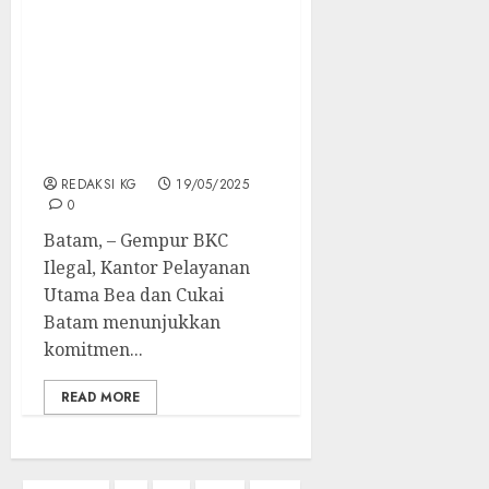
Bea Cukai Batam dan
Lantamal IV Batam
Gagalkan Peredaran BKC
Ilegal Dalam
Pelaksanaan Operasi
Gurita
REDAKSI KG
19/05/2025
0
Batam, – Gempur BKC
Ilegal, Kantor Pelayanan
Utama Bea dan Cukai
Batam menunjukkan
komitmen...
READ MORE