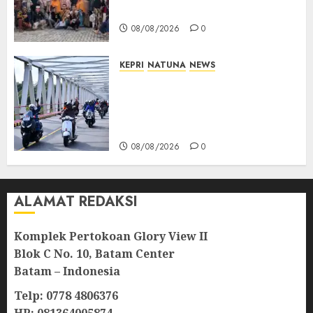
Bantuan Operasi Gratis
08/08/2026
0
KEPRI
NATUNA
NEWS
Bendera Merah Putih
Berkibar di Jalanan Natuna,
TNI AU Gelorakan Semangat
Kemerdekaan
08/08/2026
0
ALAMAT REDAKSI
Komplek Pertokoan Glory View II
Blok C No. 10, Batam Center
Batam – Indonesia
Telp: 0778 4806376