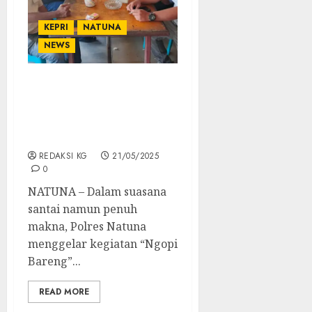
KEPRI
NATUNA
NEWS
Polres Natuna Gelar
“Ngopi Bareng” Bersama
Insan Pers, Perkuat
Sinergi Jaga Kamtibmas
REDAKSI KG
21/05/2025
0
NATUNA – Dalam suasana
santai namun penuh
makna, Polres Natuna
menggelar kegiatan “Ngopi
Bareng”...
READ MORE