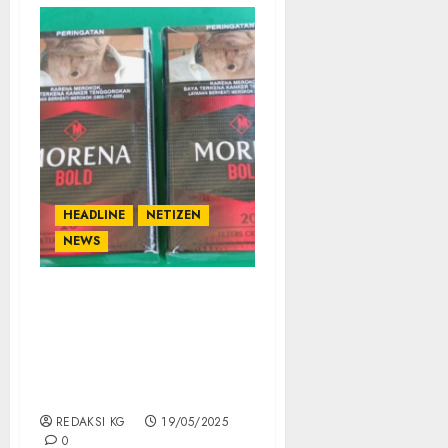
HEADLINE
NETIZEN
NEWS
Kemunculan Morena
Bold dan PSG Kretek
Menambah Jumlah
Peredaran Rokok ilegal
di Batam
REDAKSI KG
19/05/2025
0