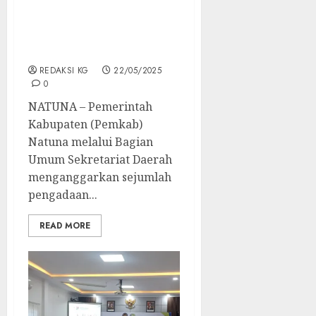
Tangga di Gedung
Daerah Natuna Capai
Rp314 Juta, Tidak
Terpajang di LPSE
REDAKSI KG
22/05/2025
0
NATUNA – Pemerintah
Kabupaten (Pemkab)
Natuna melalui Bagian
Umum Sekretariat Daerah
menganggarkan sejumlah
pengadaan...
READ MORE