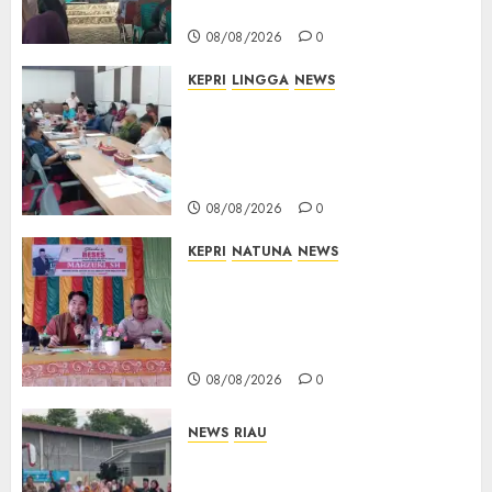
Air Lengit–Selemam
08/08/2026
0
KEPRI
LINGGA
NEWS
Polemik Lahan PT CSA, Kades
Limbung Tegas: Tak Akan
Teken Surat Tanah Tanpa
Bukti Sah
08/08/2026
0
KEPRI
NATUNA
NEWS
Reses DPRD Kepri di Natuna
Buka Ruang Aspirasi, Warga
Optimistis Usulan
Pembangunan Diperjuangkan
08/08/2026
0
NEWS
RIAU
PT Arara Abadi-AAP Sinarmas
Distrik Merawang Berikan