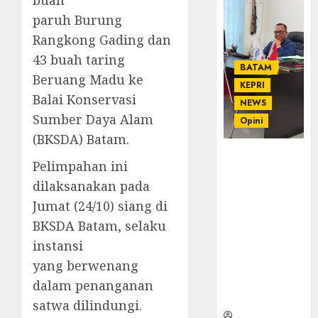
paruh Burung
Rangkong Gading dan
43 buah taring
BATAM
Beruang Madu ke
KEPRI
Balai Konservasi
NEWS
Sumber Daya Alam
Opini
(BKSDA) Batam.
Ahmad Fakih
Pelimpahan ini
Rambe, SH:
dilaksanakan pada
Advokat
Senior
Jumat (24/10) siang di
dengan
BKSDA Batam, selaku
Pengalaman
instansi
dan
yang berwenang
Integritas di
Dunia
dalam penanganan
Hukum
satwa dilindungi.