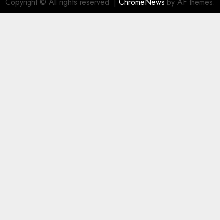
Copyright © All rights reserved.
|
ChromeNews
by AF themes.