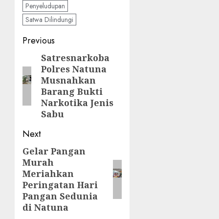
Penyeludupan
Satwa Dilindungi
Post
Previous
navigation
Satresnarkoba
Previous
Polres Natuna
post:
Musnahkan
Barang Bukti
Narkotika Jenis
Sabu
Next
Gelar Pangan
Next
Murah
post:
Meriahkan
Peringatan Hari
Pangan Sedunia
di Natuna