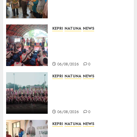
Kepedulian Sosial, Bupati Cen
Sui Lan Dorong CSR
Berkelanjutan di Natuna
06/08/2026
0
KEPRI
NATUNA
NEWS
Bupati Natuna Lepas
Kontingen Jamnas XII, Titip
Pesan Jaga Nama Baik Daerah
dan Utamakan Pendidikan
06/08/2026
0
KEPRI
NATUNA
NEWS
16 Putra-Putri Terbaik Natuna
Digembleng Jelang Jambore
Nasional XII 2026, Wabup
Jarmin: Kalian Duta Daerah
06/08/2026
0
KEPRI
NATUNA
NEWS
Cen Sui Lan Buka MPLS