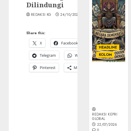
Dilindungi
REDAKSI KG
24/10/2025
Share this:
X
Facebook
HEADLINE
KOLOM
Telegram
WhatsApp
Pinterest
More
KOLOM |
Semantik
Kekuasaan
dalam Kosa
Kata yang
Berlutut
REDAKSI KEPRI
GLOBAL
22/07/2026
0