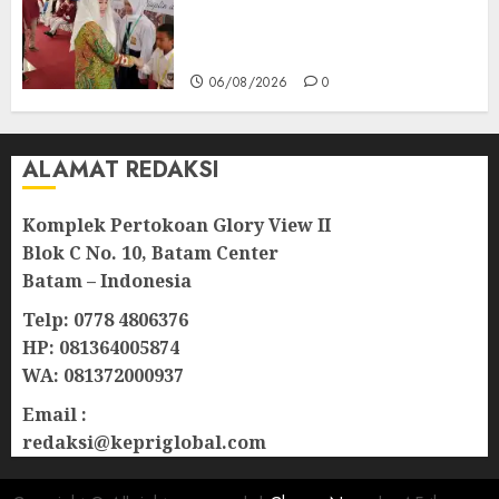
Sekolah Rakyat Natuna,
Tanamkan Semangat Raih
Masa Depan Gemilang
06/08/2026
0
ALAMAT REDAKSI
Komplek Pertokoan Glory View II
Blok C No. 10, Batam Center
Batam – Indonesia
Telp: 0778 4806376
HP: 081364005874
WA: 081372000937
Email :
redaksi@kepriglobal.com