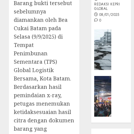
Barang bukti tersebut
REDAKSI KEPRI
GLOBAL
sebelumnya
08/01/2025
diamankan oleh Bea
0
Cukai Batam pada
Opini
Selasa (9/9/2025) di
MISI
Tempat
MAS
Penimbunan
:
Mitigas
Sementara (TPS)
Antisip
Global Logistik
Megath
Bersama, Kota Batam.
KEPRI
NATUNA
Berdasarkan hasil
05/12/202
NEWS
pemindaian x-ray,
0
Opini
petugas menemukan
Masyar
ketidaksesuaian hasil
Sepem
citra dengan dokumen
Padati
Kampa
barang yang
Pasan