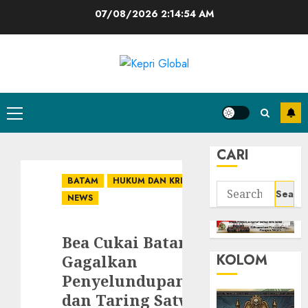
Skip
07/08/2026
2:14:55 AM
to
content
Primary
Menu
CARI
BATAM
HUKUM DAN KRIMINAL
Search
NEWS
for:
Bea Cukai Batam
KOLOM
Gagalkan
Penyelundupan Paruh
dan Taring Satwa