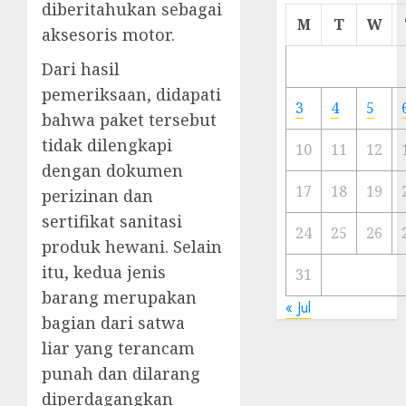
diberitahukan sebagai
Cermi
M
T
W
aksesoris motor.
Meski
Ada
Dari hasil
Artis
pemeriksaan, didapati
Ibu
3
4
5
Kota
bahwa paket tersebut
tidak dilengkapi
10
11
12
23/11/20
dengan dokumen
0
17
18
19
perizinan dan
sertifikat sanitasi
24
25
26
produk hewani. Selain
itu, kedua jenis
31
barang merupakan
« Jul
bagian dari satwa
liar yang terancam
punah dan dilarang
diperdagangkan