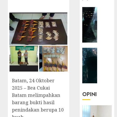
HEADLIN
KOLOM
NASIONA
TEKNOLO
KOLO
|
Parado
HEADLIN
Utopia
KOLOM
TEKNOLO
05/06/20
KOLO
0
|
Batam, 24 Oktober
Senjak
Human
2025 – Bea Cukai
OPINI
Batam melimpahkan
23/03/20
barang bukti hasil
0
penindakan berupa 10
buah