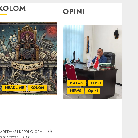
KOLOM
OPINI
BATAM
KEPRI
HEADLINE
KOLOM
NEWS
Opini
KOLOM | Semantik
Ahmad Fakih Rambe,
Kekuasaan dalam
SH: Advokat Senior
Kosa Kata yang
dengan Pengalaman
Berlutut
dan Integritas di
REDAKSI KEPRI GLOBAL
Dunia Hukum
2/07/2026
0