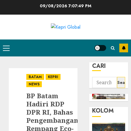
Skip
09/08/2026
7:07:50 PM
to
content
Primary
Menu
CARI
BATAM
KEPRI
Search
NEWS
for:
BP Batam
Hadiri RDP
KOLOM
DPR RI, Bahas
Pengembangan
Rempang Eco-