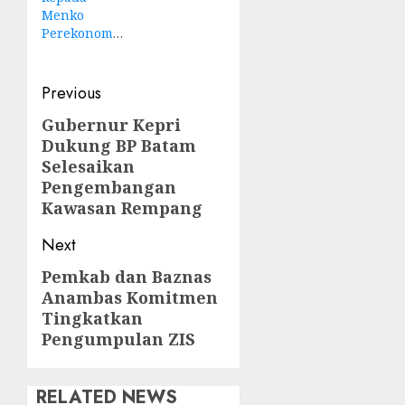
Menko
Perekonomian
Post
Previous
navigation
Gubernur Kepri
Previous
Dukung BP Batam
post:
Selesaikan
Pengembangan
Kawasan Rempang
Next
Pemkab dan Baznas
Next
Anambas Komitmen
post:
Tingkatkan
Pengumpulan ZIS
RELATED NEWS