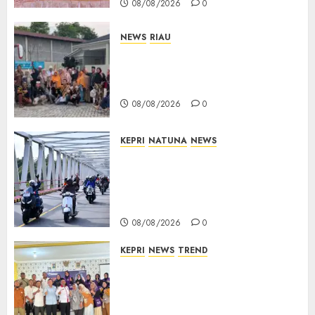
08/08/2026
0
NEWS
RIAU
PT Arara Abadi-AAP Sinarmas
Distrik Merawang Berikan
Bantuan Operasi Gratis
08/08/2026
0
KEPRI
NATUNA
NEWS
Bendera Merah Putih
Berkibar di Jalanan Natuna,
TNI AU Gelorakan Semangat
Kemerdekaan
08/08/2026
0
KEPRI
NEWS
TREND
Ombudsman Kepri Tampung
Puluhan Keluhan Warga
Bintan, Mulai dari Bantuan
Sosial, BBM Solar, Hingga