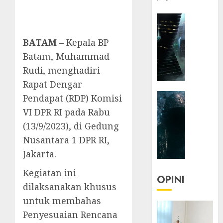
HEADLIN
KOLOM
NASIONA
BATAM
– Kepala BP
TEKNOLO
Batam, Muhammad
KOLO
Rudi, menghadiri
|
Rapat Dengar
Parado
HEADLIN
Pendapat (RDP) Komisi
Utopia
KOLOM
VI DPR RI pada Rabu
TEKNOLO
05/06/20
(13/9/2023), di Gedung
KOLO
0
Nusantara 1 DPR RI,
|
Jakarta.
Senjak
Human
Kegiatan ini
OPINI
dilaksanakan khusus
23/03/20
untuk membahas
0
Penyesuaian Rencana