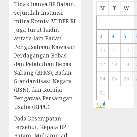
Tidak hanya BP Batam,
Cermi
M
T
W
sejumlah instansi
Meski
Ada
mitra Komisi VI DPR RI
Artis
juga turut hadir,
Ibu
3
4
5
antara lain Badan
Kota
Pengusahaan Kawasan
10
11
12
23/11/20
Perdagangan Bebas
dan Pelabuhan Bebas
0
17
18
19
Sabang (BPKS), Badan
24
25
26
Standardisasi Negara
(BSN), dan Komisi
31
Pengawas Persaingan
« Jul
Usaha (KPPU).
Pada kesempatan
tersebut, Kepala BP
Batam, Muhammad