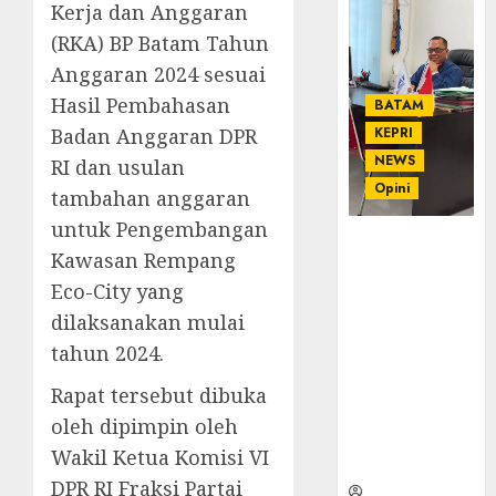
Kerja dan Anggaran
(RKA) BP Batam Tahun
Anggaran 2024 sesuai
Hasil Pembahasan
BATAM
Badan Anggaran DPR
KEPRI
NEWS
RI dan usulan
Opini
tambahan anggaran
untuk Pengembangan
Ahmad Fakih
Kawasan Rempang
Rambe, SH:
Eco-City yang
Advokat
Senior
dilaksanakan mulai
dengan
tahun 2024.
Pengalaman
dan
Rapat tersebut dibuka
Integritas di
oleh dipimpin oleh
Dunia
Wakil Ketua Komisi VI
Hukum
DPR RI Fraksi Partai