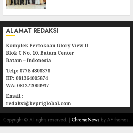
Lampu Jalan
08/08/2026
0
ALAMAT REDAKSI
Komplek Pertokoan Glory View II
Blok C No. 10, Batam Center
Batam – Indonesia
Telp: 0778 4806376
HP: 081364005874
WA: 081372000937
Email :
redaksi@kepriglobal.com
Copyright © All rights reserved.
|
ChromeNews
by AF themes.