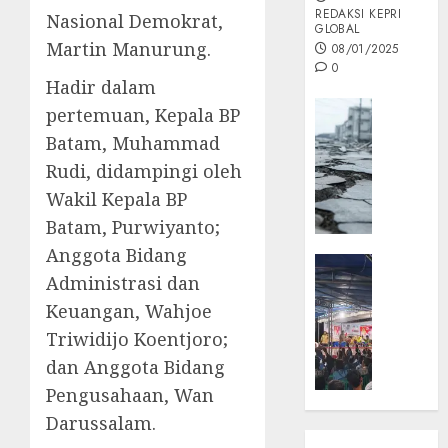
REDAKSI KEPRI
Nasional Demokrat,
GLOBAL
Martin Manurung.
08/01/2025
0
Hadir dalam
Opini
pertemuan, Kepala BP
MISI
Batam, Muhammad
MAS
Rudi, didampingi oleh
:
Wakil Kepala BP
Mitigas
Antisip
Batam, Purwiyanto;
Megath
Anggota Bidang
KEPRI
Administrasi dan
NATUNA
05/12/202
NEWS
Keuangan, Wahjoe
0
Opini
Triwidijo Koentjoro;
Masyar
dan Anggota Bidang
Sepem
Pengusahaan, Wan
Padati
Darussalam.
Kampa
Pasan