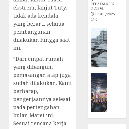
REDAKSI KEPRI
ekstrem, lanjut Tuty,
GLOBAL
08/01/2025
tidak ada kendala
0
yang berarti selama
Opini
pembangunan
MISI
dilakukan hingga saat
MAS
ini.
:
Mitigas
“Dari empat rumah
Antisip
yang dibangun,
Megath
pemasangan atap juga
KEPRI
NATUNA
sudah dilakukan. Kami
05/12/202
NEWS
berharap,
0
Opini
pengerjaannya selesai
Masyar
pada pertengahan
Sepem
bulan Maret ini.
Padati
Kampa
Sesuai rencana kerja
Pasan