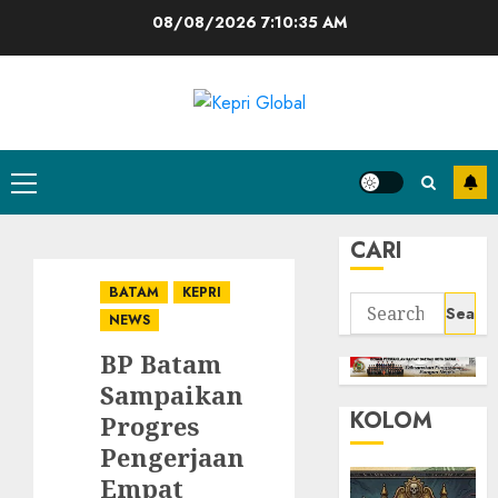
Skip
08/08/2026
7:10:36 AM
to
content
Primary
Menu
CARI
BATAM
KEPRI
Search
NEWS
for:
BP Batam
Sampaikan
KOLOM
Progres
Pengerjaan
Empat