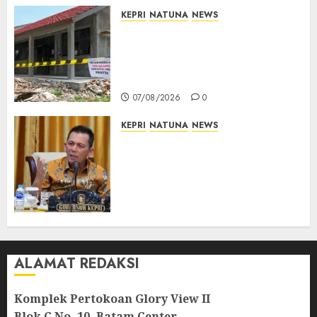
KEPRI
NATUNA
NEWS
Revitalisasi 107 Sekolah
Dimulai, Pemprov Kepri
Prioritaskan Wilayah 3T dan
Sekolah Rusak
07/08/2026
0
KEPRI
NATUNA
NEWS
Tim Konsultan Kawal
Revitalisasi 107 Sekolah di
Kepri, Pastikan Pembangunan
Berkualitas dan Tepat
Sasaran
07/08/2026
0
ALAMAT REDAKSI
Komplek Pertokoan Glory View II
Blok C No. 10, Batam Center