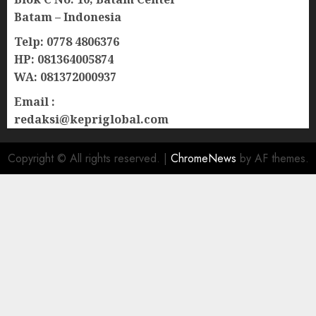
Batam – Indonesia
Telp: 0778 4806376
HP: 081364005874
WA: 081372000937
Email :
redaksi@kepriglobal.com
Copyright © All rights reserved.
|
ChromeNews
by AF themes.