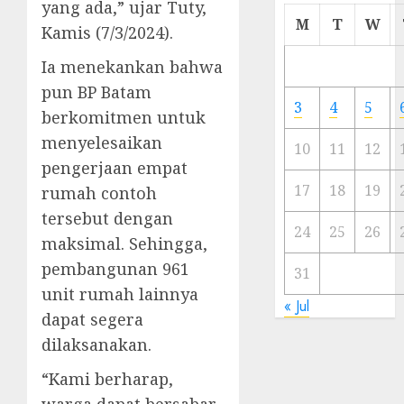
yang ada,” ujar Tuty,
Cermi
M
T
W
Kamis (7/3/2024).
Meski
Ada
Ia menekankan bahwa
Artis
pun BP Batam
Ibu
3
4
5
berkomitmen untuk
Kota
menyelesaikan
10
11
12
23/11/20
pengerjaan empat
0
17
18
19
rumah contoh
tersebut dengan
24
25
26
maksimal. Sehingga,
pembangunan 961
31
unit rumah lainnya
« Jul
dapat segera
dilaksanakan.
“Kami berharap,