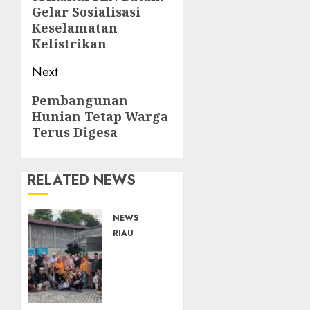
Gelar Sosialisasi
Keselamatan
Kelistrikan
Next
Next
Pembangunan
Hunian Tetap Warga
post:
Terus Digesa
RELATED NEWS
NEWS
RIAU
PT
Arara
Abadi-
AAP