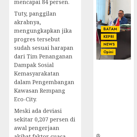
mencapai 84 persen.
Tuty, panggilan
akrabnya,
BATAM
mengungkapkan jika
KEPRI
progres tersebut
NEWS
sudah sesuai harapan
Opini
dari Tim Penanganan
Dampak Sosial
Ahmad Fakih
Kemasyarakatan
Rambe, SH:
Advokat
dalam Pengembangan
Senior
Kawasan Rempang
dengan
Eco-City.
Pengalaman
dan
Meski ada deviasi
Integritas di
sekitar 0,207 persen di
Dunia
awal pengerjaan
Hukum
akibat faktor cuaca