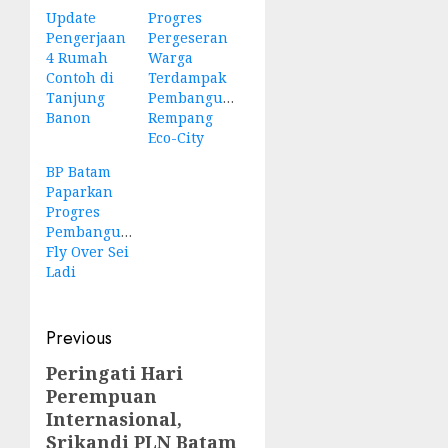
Update
Progres
Pengerjaan
Pergeseran
4 Rumah
Warga
Contoh di
Terdampak
Tanjung
Pembangunan
Banon
Rempang
Eco-City
BP Batam
Paparkan
Progres
Pembangunan
Fly Over Sei
Ladi
Post
Previous
navigation
Peringati Hari
Previous
Perempuan
post:
Internasional,
Srikandi PLN Batam