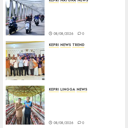
KEPRI
NATUNA
NEWS
Bendera Merah Putih
Berkibar di Jalanan Natuna,
TNI AU Gelorakan Semangat
Kemerdekaan
08/08/2026
0
KEPRI
NEWS
TREND
Ombudsman Kepri Tampung
Puluhan Keluhan Warga
Bintan, Mulai dari Bantuan
Sosial, BBM Solar, Hingga
Lampu Jalan
08/08/2026
0
KEPRI
LINGGA
NEWS
Produksi Belum Mampu
Penuhi Pasar, BUMDes Desa
Keton Berharap Dukungan
Penambahan Ayam Petelur
08/08/2026
0