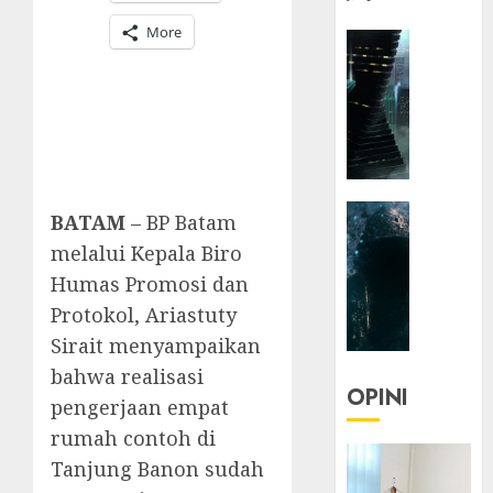
More
HEADLIN
KOLOM
NASIONA
TEKNOLO
KOLO
|
Parado
HEADLIN
Utopia
BATAM
– BP Batam
KOLOM
melalui Kepala Biro
TEKNOLO
05/06/20
Humas Promosi dan
KOLO
0
Protokol, Ariastuty
|
Senjak
Sirait menyampaikan
Human
bahwa realisasi
OPINI
pengerjaan empat
23/03/20
rumah contoh di
0
Tanjung Banon sudah