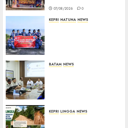
Lahirnya Atlet Berprestasi
07/08/2026
0
KEPRI
NATUNA
NEWS
Merah Putih Raksasa Berkibar
di Perbatasan, TNI AU dan
Lintas Instansi Perkuat
Semangat Kebangsaan di
Natuna
07/08/2026
0
BATAM
NEWS
Deputi Imigrasi dan
Pemasyarakatan Kemenko
Kumham Imipas Kunjungi
Lapas Batam, Bahas
Overstaying dan KUHP Baru
07/08/2026
0
KEPRI
LINGGA
NEWS
CSR PT CSA Berbuah Manfaat,
Jalan Rusak Menuju Pantai