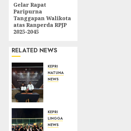
Gelar Rapat
post:
Paripurna
Tanggapan Walikota
atas Ranperda RPJP
2025-2045
RELATED NEWS
KEPRI
NATUNA
NEWS
Kejari
Natuna
dan
KPU
Teken
KEPRI
Kerja
LINGGA
Sama
NEWS