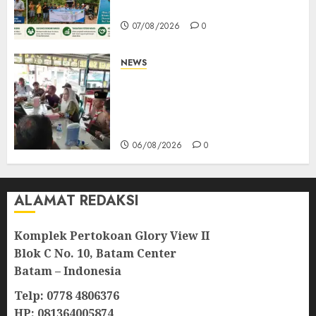
Mempanak Kini Mulus
07/08/2026
0
NEWS
Bangun Komunikasi Tanpa
Sekat, Bupati dan Wakil
Bupati Natuna Ngopi Bersama
Wartawan
06/08/2026
0
ALAMAT REDAKSI
Komplek Pertokoan Glory View II
Blok C No. 10, Batam Center
Batam – Indonesia
Telp: 0778 4806376
HP: 081364005874