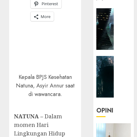
Pinterest
HEADLIN
More
KOLOM
NASIONA
TEKNOLO
KOLO
|
Parado
HEADLIN
Utopia
KOLOM
TEKNOLO
05/06/20
Kepala BPJS Kesehatan
KOLO
0
Natuna, Asyir Annur saat
|
di wawancara.
Senjak
Human
OPINI
23/03/20
NATUNA –
Dalam
momen Hari
0
Lingkungan Hidup