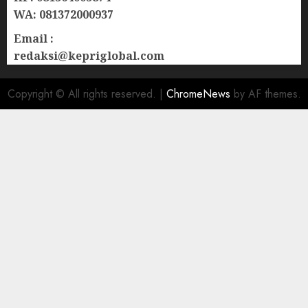
WA: 081372000937
Email :
redaksi@kepriglobal.com
Copyright © All rights reserved.
|
ChromeNews
by AF themes.