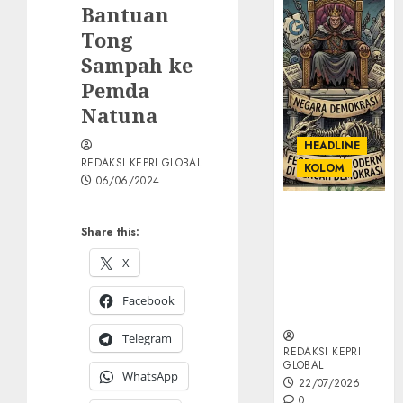
Bantuan
Tong
Sampah ke
Pemda
Natuna
HEADLINE
REDAKSI KEPRI GLOBAL
KOLOM
06/06/2024
KOLOM |
Share this:
Semantik
Kekuasaan
X
dalam Kosa
Kata yang
Facebook
Berlutut
Telegram
REDAKSI KEPRI
GLOBAL
WhatsApp
22/07/2026
0