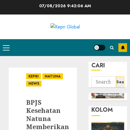
Skip
07/08/2026
9:42:07 AM
to
content
Primary
Menu
CARI
KEPRI
NATUNA
Search
NEWS
for:
BPJS
KOLOM
Kesehatan
Natuna
Memberikan