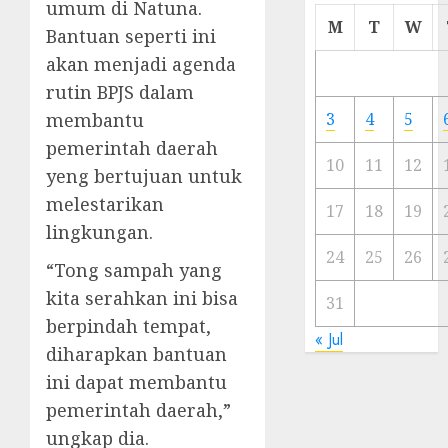
umum di Natuna.
Cermi
M
T
W
Bantuan seperti ini
Meski
akan menjadi agenda
Ada
Artis
rutin BPJS dalam
Ibu
membantu
3
4
5
Kota
pemerintah daerah
10
11
12
yeng bertujuan untuk
23/11/20
melestarikan
0
17
18
19
lingkungan.
24
25
26
“Tong sampah yang
kita serahkan ini bisa
31
berpindah tempat,
« Jul
diharapkan bantuan
ini dapat membantu
pemerintah daerah,”
ungkap dia.