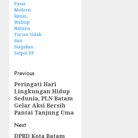
Pasar
Modern
Ranai,
Wabup
Natuna
Turun Sidak
dan
Siagakan
Satpol PP
Post
Previous
navigation
Peringati Hari
Previous
Lingkungan Hidup
post:
Sedunia, PLN Batam
Gelar Aksi Bersih
Pantai Tanjung Uma
Next
DPRD Kota Batam
Next