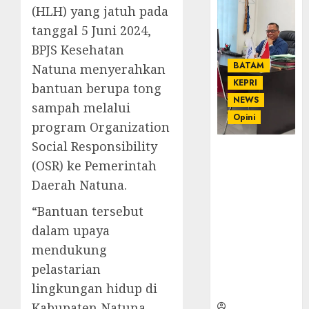
(HLH) yang jatuh pada
tanggal 5 Juni 2024,
BPJS Kesehatan
BATAM
Natuna menyerahkan
KEPRI
bantuan berupa tong
NEWS
sampah melalui
Opini
program Organization
Social Responsibility
Ahmad Fakih
(OSR) ke Pemerintah
Rambe, SH:
Advokat
Daerah Natuna.
Senior
“Bantuan tersebut
dengan
Pengalaman
dalam upaya
dan
mendukung
Integritas di
pelastarian
Dunia
lingkungan hidup di
Hukum
Kabupaten Natuna.