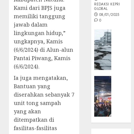
REDAKSI KEPRI
Kami dari BPJS juga
GLOBAL
08/01/2025
memiliki tanggung
0
jawab dalam
Opini
lingkungan hidup,”
MISI
ungkapnya, Kamis
MAS
(6/6/2024) di Alun-alun
:
Pantai Piwang, Kamis
Mitigas
(6/6/2024).
Antisip
Megath
Ia juga mengatakan,
KEPRI
NATUNA
Bantuan yang
05/12/202
NEWS
diserahkan sebanyak 7
0
Opini
unit tong sampah
Masyar
yang akan
Sepem
ditempatkan di
Padati
Kampa
fasilitas-fasilitas
Pasan