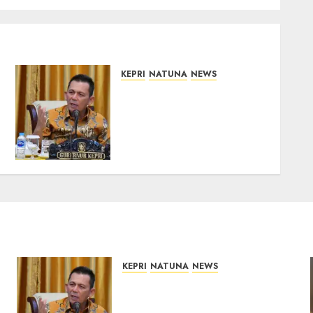
KEPRI
NATUNA
NEWS
Tim Konsultan Kawal
Revitalisasi 107 Sekolah di
Kepri, Pastikan
Pembangunan Berkualitas
dan Tepat Sasaran
07/08/2026
0
KEPRI
NATUNA
NEWS
Tim Konsultan Kawal
Revitalisasi 107 Sekolah di