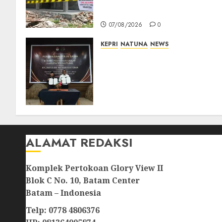
Prioritaskan Wilayah 3T dan
Sekolah Rusak
07/08/2026
0
KEPRI
NATUNA
NEWS
Kejari Natuna dan KPU Teke
Kerja Sama Lima Tahun,
Perkuat Pendampingan
Hukum Penyelenggaraan
Pemilu
07/08/2026
0
ALAMAT REDAKSI
Komplek Pertokoan Glory View II
Blok C No. 10, Batam Center
Batam – Indonesia
Telp: 0778 4806376