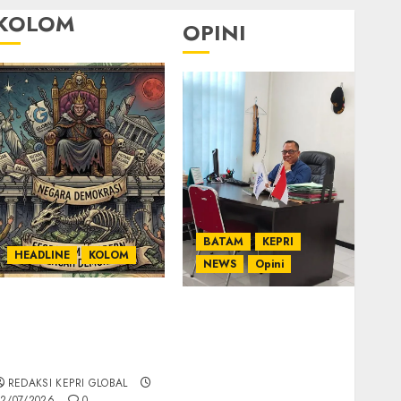
KOLOM
OPINI
BATAM
KEPRI
HEADLINE
KOLOM
NEWS
Opini
KOLOM | Semantik
Ahmad Fakih Rambe,
Kekuasaan dalam
SH: Advokat Senior
Kosa Kata yang
dengan Pengalaman
Berlutut
dan Integritas di
REDAKSI KEPRI GLOBAL
Dunia Hukum
2/07/2026
0