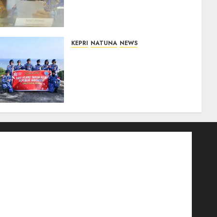
Pemerintah Prioritaskan
Wilayah 3T untuk Perkuat
Mutu Pendidikan
07/08/2026
0
KEPRI
NATUNA
NEWS
Merah Putih Raksasa
Berkibar di Perbatasan, TNI
AU dan Lintas Instansi
Perkuat Semangat
Kebangsaan di Natuna
07/08/2026
0