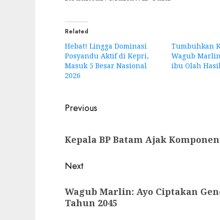
Related
Hebat! Lingga Dominasi
Tumbuhkan Kre
Posyandu Aktif di Kepri,
Wagub Marlin 
Masuk 5 Besar Nasional
ibu Olah Hasi
2026
Post
Previous
navigation
Previous
Kepala BP Batam Ajak Komponen 
post:
Next
Next
Wagub Marlin: Ayo Ciptakan Gen
post:
Tahun 2045