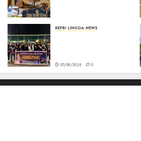
Kepri, Pastikan
Pembangunan Berkualitas
dan Tepat Sasaran
07/08/2026
0
KEPRI
LINGGA
NEWS
n
Ketua DPRD Lingga Maya
Sari Buka Turnamen Voli
Senempek Open I, Dorong
Lahirnya Atlet Berprestasi
07/08/2026
0