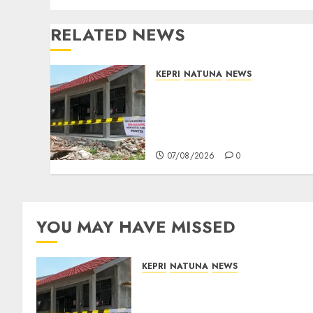
RELATED NEWS
KEPRI
NATUNA
NEWS
Revitalisasi 107 Sekolah
Dimulai, Pemprov Kepri
Prioritaskan Wilayah 3T
dan Sekolah Rusak
07/08/2026
0
YOU MAY HAVE MISSED
KEPRI
NATUNA
NEWS
Revitalisasi 107 Sekolah
Dimulai, Pemprov Kepri