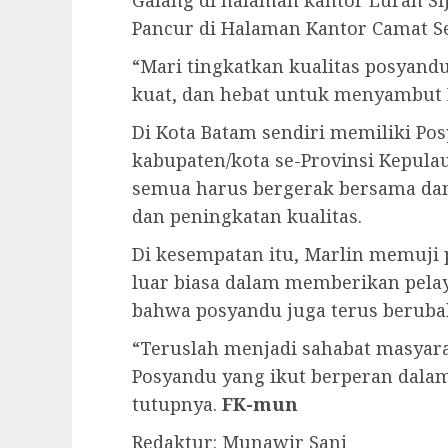
Galang di halaman kantor Lurah Si
Pancur di Halaman Kantor Camat Sei
“Mari tingkatkan kualitas posyand
kuat, dan hebat untuk menyambut 
Di Kota Batam sendiri memiliki Po
kabupaten/kota se-Provinsi Kepula
semua harus bergerak bersama da
dan peningkatan kualitas.
Di kesempatan itu, Marlin memuji
luar biasa dalam memberikan pelaya
bahwa posyandu juga terus berubah
“Teruslah menjadi sahabat masyara
Posyandu yang ikut berperan dala
tutupnya.
FK-mun
Redaktur: Munawir Sani