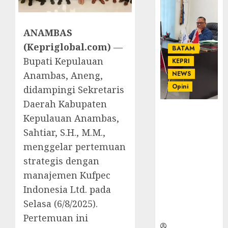
ANAMBAS
(Kepriglobal.com)
—
BATAM
Bupati Kepulauan
KEPRI
Anambas, Aneng,
NEWS
Opini
didampingi Sekretaris
Daerah Kabupaten
Ahmad Fakih
Kepulauan Anambas,
Rambe, SH:
Sahtiar, S.H., M.M.,
Advokat
menggelar pertemuan
Senior
dengan
strategis dengan
Pengalaman
manajemen Kufpec
dan
Indonesia Ltd. pada
Integritas di
Dunia
Selasa (6/8/2025).
Hukum
Pertemuan ini