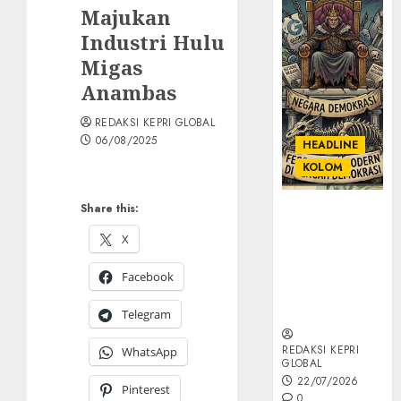
Majukan
Industri Hulu
Migas
Anambas
REDAKSI KEPRI GLOBAL
06/08/2025
HEADLINE
KOLOM
Share this:
KOLOM |
Semantik
X
Kekuasaan
dalam Kosa
Facebook
Kata yang
Berlutut
Telegram
REDAKSI KEPRI
WhatsApp
GLOBAL
22/07/2026
Pinterest
0