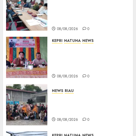
Polemik Lahan PT CSA, Kades
Limbung Tegas: Tak Akan
Teken Surat Tanah Tanpa
Bukti Sah
08/08/2026
0
KEPRI
NATUNA
NEWS
Reses DPRD Kepri di Natuna
Buka Ruang Aspirasi, Warga
Optimistis Usulan
Pembangunan Diperjuangkan
08/08/2026
0
NEWS
RIAU
PT Arara Abadi-AAP Sinarmas
Distrik Merawang Berikan
Bantuan Operasi Gratis
08/08/2026
0
KEPRI
NATUNA
NEWS