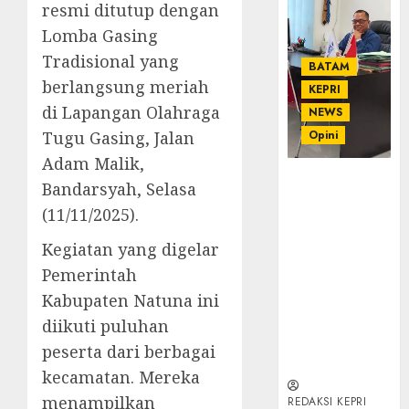
resmi ditutup dengan
Lomba Gasing
Tradisional yang
BATAM
berlangsung meriah
KEPRI
di Lapangan Olahraga
NEWS
Tugu Gasing, Jalan
Opini
Adam Malik,
Ahmad Fakih
Bandarsyah, Selasa
Rambe, SH:
(11/11/2025).
Advokat
Senior
Kegiatan yang digelar
dengan
Pemerintah
Pengalaman
Kabupaten Natuna ini
dan
Integritas di
diikuti puluhan
Dunia
peserta dari berbagai
Hukum
kecamatan. Mereka
menampilkan
REDAKSI KEPRI