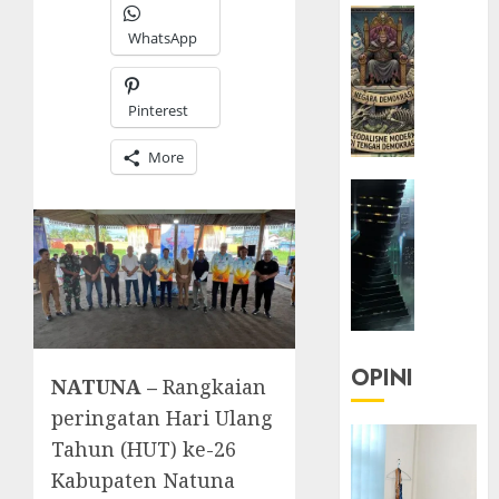
HEADLIN
WhatsApp
KOLOM
KOLO
|
Pinterest
Semant
Kekuas
More
dalam
HEADLIN
Kosa
KOLOM
Kata
NASIONA
yang
TEKNOLO
Berlut
KOLO
|
22/07/20
Parado
0
Utopia
OPINI
NATUNA –
Rangkaian
peringatan Hari Ulang
05/06/20
Tahun (HUT) ke-26
0
Kabupaten Natuna