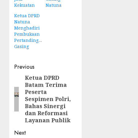
Kekuatan
Natuna
Ketua DPRD
Natuna
Menghadiri
Pembukaan
Pertandingan
Gasing
Post
Previous
navigation
Ketua DPRD
Previous
Batam Terima
post:
Peserta
Sespimen Polri,
Bahas Sinergi
dan Reformasi
Layanan Publik
Next