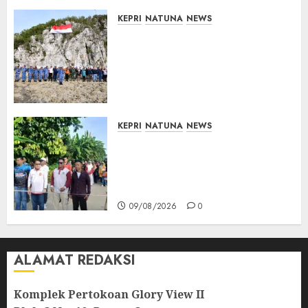
10/08/2026
0
KEPRI
NATUNA
NEWS
Kibarkan Merah Putih di
Pulau Sahi, TNI AU dan
Masyarakat Natuna Kobarkan
Semangat Kemerdekaan di
Wilayah Perbatasan
10/08/2026
0
KEPRI
NATUNA
NEWS
Semarak HUT ke-19 Desa
Selading, Marzuki Ajak
Warga Rawat Kebersamaan
dan Kepedulian
09/08/2026
0
ALAMAT REDAKSI
Komplek Pertokoan Glory View II