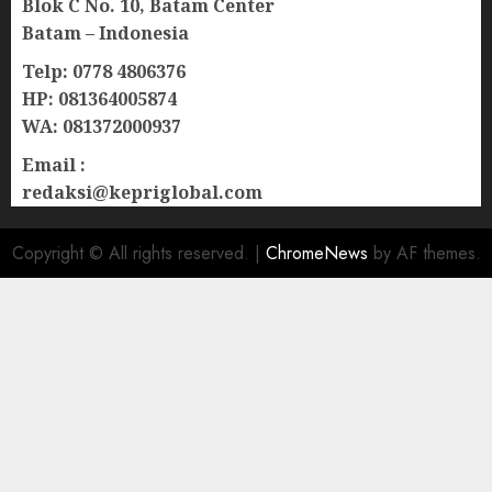
Blok C No. 10, Batam Center
Batam – Indonesia
Telp: 0778 4806376
HP: 081364005874
WA: 081372000937
Email :
redaksi@kepriglobal.com
Copyright © All rights reserved.
|
ChromeNews
by AF themes.