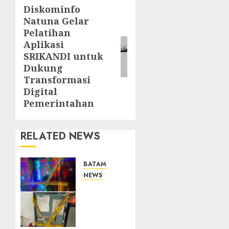
Diskominfo
Next
Natuna Gelar
post:
Pelatihan
Aplikasi
SRIKANDI untuk
Dukung
Transformasi
Digital
Pemerintahan
RELATED NEWS
BATAM
NEWS
Bareskrim
Polri
Gerebek
HH