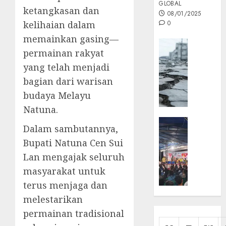
GLOBAL
ketangkasan dan
08/01/2025
kelihaian dalam
0
memainkan gasing—
Opini
permainan rakyat
MISI
yang telah menjadi
MAS
:
bagian dari warisan
Mitigas
budaya Melayu
Antisip
Natuna.
Megath
KEPRI
Dalam sambutannya,
NATUNA
05/12/202
Bupati Natuna Cen Sui
NEWS
0
Opini
Lan mengajak seluruh
Masyar
masyarakat untuk
Sepem
terus menjaga dan
Padati
melestarikan
Kampa
permainan tradisional
Pasan
Cermi