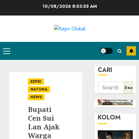
Skip
10/08/2026
8:53:56 AM
to
content
Primary
Menu
CARI
KEPRI
Search
NATUNA
for:
NEWS
Bupati
KOLOM
Cen Sui
Lan Ajak
Warga