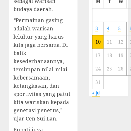
sebagai warisan
M
T
W
Meski
budaya daerah.
Ada
Artis
“Permainan gasing
Ibu
adalah warisan
3
4
5
Kota
leluhur yang harus
10
11
12
kita jaga bersama. Di
23/11/20
balik
0
17
18
19
kesederhanaannya,
24
25
26
tersimpan nilai-nilai
kebersamaan,
31
ketangkasan, dan
« Jul
sportivitas yang patut
kita wariskan kepada
generasi penerus,”
ujar Cen Sui Lan.
Bupati juga