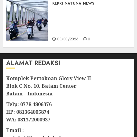
KEPRI
NATUNA
NEWS
Bendera Merah Putih
Berkibar di Jalanan Natuna,
TNI AU Gelorakan Semangat
Kemerdekaan
08/08/2026
0
ALAMAT REDAKSI
Komplek Pertokoan Glory View II
Blok C No. 10, Batam Center
Batam – Indonesia
Telp: 0778 4806376
HP: 081364005874
WA: 081372000937
Email :