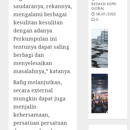
REDAKSI KEPRI
saudaranya, rekannya,
GLOBAL
mengalami berbagai
08/01/2025
0
kesulitan kesulitan
dengan adanya
Opini
Perkumpulan ini
MISI
MAS
tentunya dapat saling
:
berbagi dan
Mitigas
menyelesaikan
Antisip
masalahnya,” katanya.
Megath
KEPRI
Rafiq melanjutkan,
NATUNA
05/12/202
NEWS
secara external
0
Opini
mungkin dapat juga
Masyar
menjalin
Sepem
kebersamaan,
Padati
persatuan persatuan
Kampa
Pasan