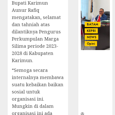
Bupati Karimun
Aunur Rafiq
mengatakan, selamat
dan tahniah atas
BATAM
dilantiknya Pengurus
KEPRI
NEWS
Perkumpulan Marga
Opini
Silima periode 2023-
2028 di Kabupaten
Ahmad Fakih
Karimun.
Rambe, SH:
Advokat
“Semoga secara
Senior
internalnya membawa
dengan
suatu kebaikan baikan
Pengalaman
dan
sosial untuk
Integritas di
organisasi ini.
Dunia
Mungkin di dalam
Hukum
organisasi ini ada