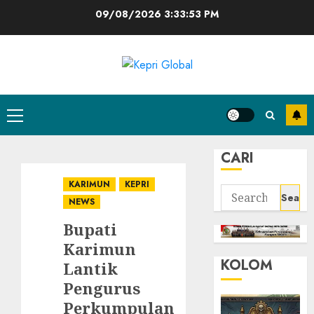
Skip
09/08/2026
3:33:54 PM
to
content
Primary
Menu
CARI
KARIMUN
KEPRI
Search
NEWS
for:
Bupati
Karimun
KOLOM
Lantik
Pengurus
Perkumpulan