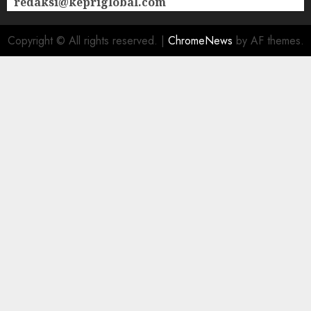
redaksi@kepriglobal.com
Copyright © All rights reserved.
|
ChromeNews
by AF themes.