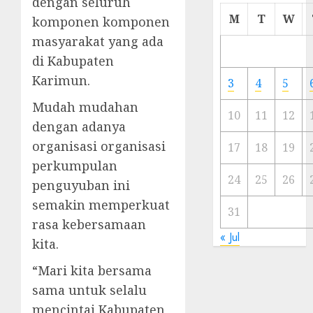
dengan seluruh
Cermi
M
T
W
komponen komponen
Meski
masyarakat yang ada
Ada
di Kabupaten
Artis
Ibu
Karimun.
3
4
5
Kota
Mudah mudahan
10
11
12
23/11/20
dengan adanya
organisasi organisasi
0
17
18
19
perkumpulan
24
25
26
penguyuban ini
semakin memperkuat
31
rasa kebersamaan
« Jul
kita.
“Mari kita bersama
sama untuk selalu
mencintai Kabupaten