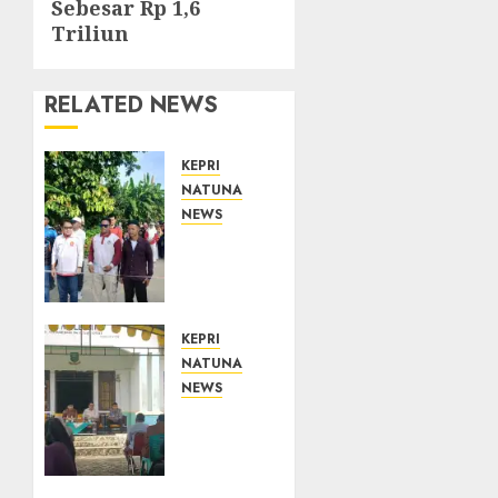
Sebesar Rp 1,6
Triliun
RELATED NEWS
KEPRI
NATUNA
NEWS
Semarak
HUT
ke-19
Desa
Selading,
KEPRI
Marzuki
NATUNA
Ajak
NEWS
Warga
Reses
Rawat
di
Kebersamaan
Natuna,
dan
DPRD