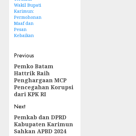
Wakil Bupati
Karimun:
Permohonan
Maaf dan
Pesan
Kebaikan
Post
Previous
navigation
Pemko Batam
Previous
Hattrik Raih
post:
Penghargaan MCP
Pencegahan Korupsi
dari KPK RI
Next
Pemkab dan DPRD
Next
Kabupaten Karimun
post:
Sahkan APBD 2024