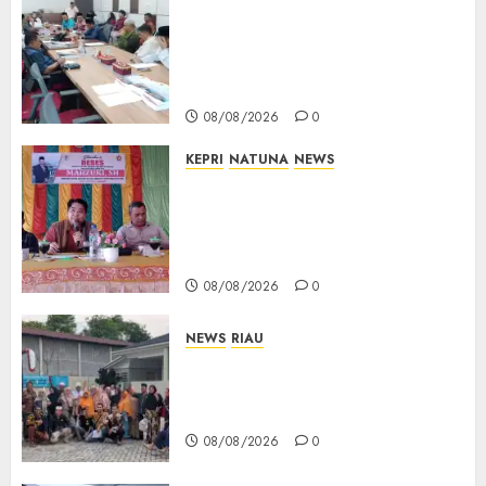
Polemik Lahan PT CSA, Kades
Limbung Tegas: Tak Akan
Teken Surat Tanah Tanpa
Bukti Sah
08/08/2026
0
KEPRI
NATUNA
NEWS
Reses DPRD Kepri di Natuna
Buka Ruang Aspirasi, Warga
Optimistis Usulan
Pembangunan Diperjuangkan
08/08/2026
0
NEWS
RIAU
PT Arara Abadi-AAP Sinarmas
Distrik Merawang Berikan
Bantuan Operasi Gratis
08/08/2026
0