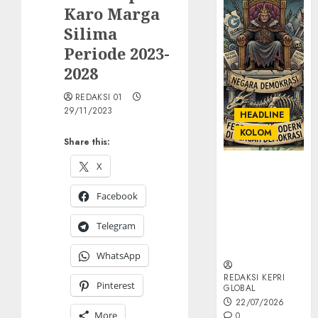
Karo Marga
Silima
Periode 2023-
2028
REDAKSI 01
29/11/2023
HEADLINE
KOLOM
Share this:
X
KOLOM |
Semantik
Facebook
Kekuasaan
dalam Kosa
Telegram
Kata yang
Berlutut
WhatsApp
REDAKSI KEPRI
Pinterest
GLOBAL
22/07/2026
More
0