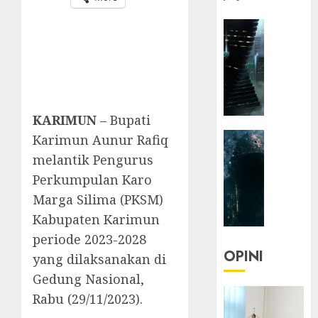
HEADLIN
KOLOM
NASIONA
TEKNOLO
KOLO
|
KARIMUN
– Bupati
Parado
HEADLIN
Karimun Aunur Rafiq
Utopia
KOLOM
melantik Pengurus
TEKNOLO
05/06/20
Perkumpulan Karo
KOLO
0
Marga Silima (PKSM)
|
Kabupaten Karimun
Senjak
Human
periode 2023-2028
OPINI
yang dilaksanakan di
23/03/20
Gedung Nasional,
0
Rabu (29/11/2023).