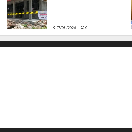
Revitalisasi 107 Sekolah
Dimulai, Pemprov Kepri
Prioritaskan Wilayah 3T dan
Sekolah Rusak
07/08/2026
0