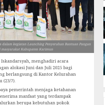
ama dalam kegiatan Launching Penyerahan Bantuan Pangan
agi masyarakat Kabupaten Karimun
. Iskandarsyah, menghadiri acara
an alokasi Juni dan Juli 2025 bagi
g berlangsung di Kantor Kelurahan
 (23/7).
upaya pemerintah menjaga ketahanan
penerima manfaat yang terdampak
salurkan berupa kebutuhan pokok