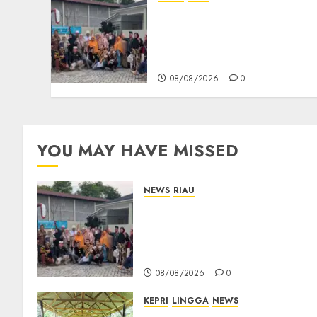
PT Arara Abadi-AAP
Sinarmas Distrik
Merawang Berikan
Bantuan Operasi Gratis
08/08/2026
0
YOU MAY HAVE MISSED
NEWS
RIAU
PT Arara Abadi-AAP
Sinarmas Distrik Merawang
Berikan Bantuan Operasi
Gratis
08/08/2026
0
KEPRI
LINGGA
NEWS