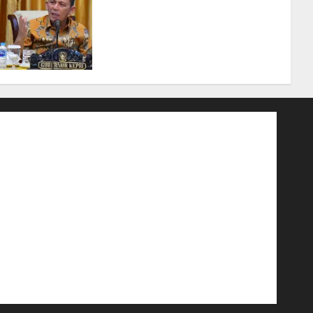
Tim Konsultan Kawal
Revitalisasi 107 Sekolah di
Kepri, Pastikan
Pembangunan Berkualitas
dan Tepat Sasaran
07/08/2026
0