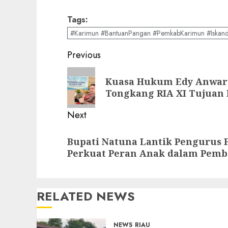
Tags:
#Karimun #BantuanPangan #PemkabKarimun #Iskand
Post
Previous
navigation
Previous
Kuasa Hukum Edy Anwar 
post:
Tongkang RIA XI Tujuan
Next
Next
Bupati Natuna Lantik Pengurus 
post:
Perkuat Peran Anak dalam Pem
RELATED NEWS
NEWS
RIAU