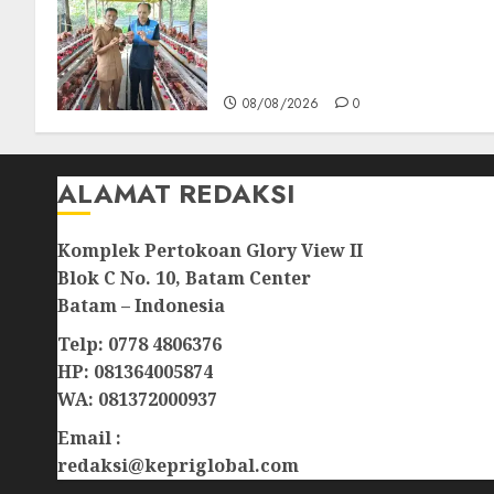
Produksi Belum Mampu
Penuhi Pasar, BUMDes Desa
Keton Berharap Dukungan
Penambahan Ayam Petelur
08/08/2026
0
ALAMAT REDAKSI
Komplek Pertokoan Glory View II
Blok C No. 10, Batam Center
Batam – Indonesia
Telp: 0778 4806376
HP: 081364005874
WA: 081372000937
Email :
redaksi@kepriglobal.com