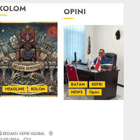
KOLOM
OPINI
BATAM
KEPRI
HEADLINE
KOLOM
NEWS
Opini
KOLOM | Semantik
Ahmad Fakih Rambe,
Kekuasaan dalam
SH: Advokat Senior
Kosa Kata yang
dengan Pengalaman
Berlutut
dan Integritas di
REDAKSI KEPRI GLOBAL
Dunia Hukum
2/07/2026
0