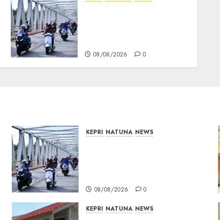
Bendera Merah Putih
Berkibar di Jalanan
Natuna, TNI AU Gelorakan
Semangat Kemerdekaan
08/08/2026
0
KEPRI
NATUNA
NEWS
Bendera Merah Putih
Berkibar di Jalanan Natuna,
TNI AU Gelorakan Semangat
Kemerdekaan
08/08/2026
0
KEPRI
NATUNA
NEWS