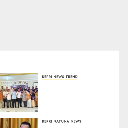
KEPRI
NEWS
TREND
Ombudsman Kepri Tampung
Puluhan Keluhan Warga
Bintan, Mulai dari Bantuan
Sosial, BBM Solar, Hingga
Lampu Jalan
08/08/2026
0
KEPRI
NATUNA
NEWS