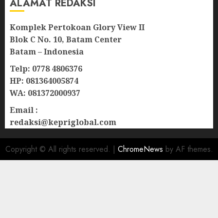
ALAMAT REDAKSI
Komplek Pertokoan Glory View II
Blok C No. 10, Batam Center
Batam – Indonesia
Telp: 0778 4806376
HP: 081364005874
WA: 081372000937
Email :
redaksi@kepriglobal.com
Copyright © All rights reserved.
|
ChromeNews
by AF themes.