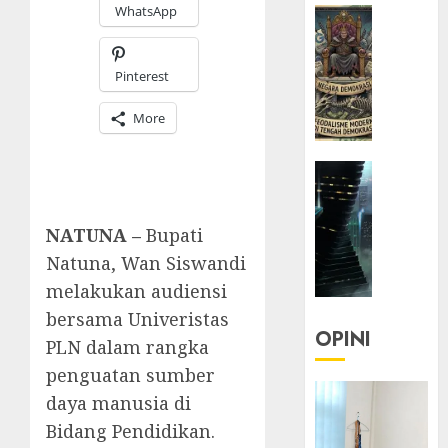
WhatsApp
HEADLIN
KOLOM
KOLO
Pinterest
|
Semant
More
Kekuas
dalam
HEADLIN
Kosa
KOLOM
Kata
NASIONA
yang
NATUNA –
Bupati
TEKNOLO
Berlut
Natuna, Wan Siswandi
KOLO
|
22/07/20
melakukan audiensi
Parado
bersama Univeristas
0
Utopia
OPINI
PLN dalam rangka
penguatan sumber
05/06/20
daya manusia di
0
Bidang Pendidikan.