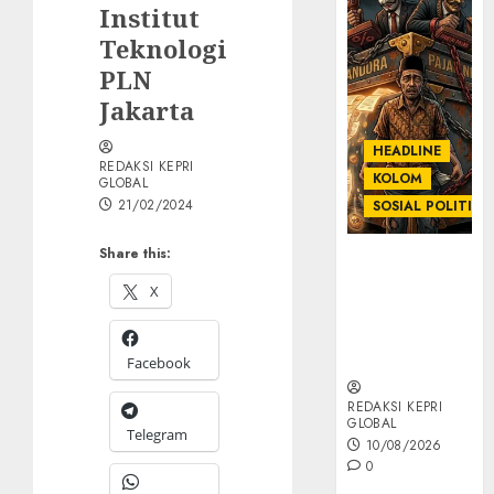
Institut
Teknologi
PLN
Jakarta
HEADLINE
REDAKSI KEPRI
KOLOM
GLOBAL
21/02/2024
SOSIAL POLITIK
Share this:
KOLOM |
Anatomi
X
Pemerasan
Bernama
Pajak
Facebook
REDAKSI KEPRI
GLOBAL
Telegram
10/08/2026
0