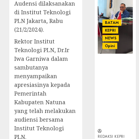
Audensi dilaksanakan
di Institut Teknologi
PLN Jakarta, Rabu
BATAM
(21/2/2024).
KEPRI
NEWS
Rektor Institut
Opini
Teknologi PLN, Dr.Ir
Iwa Garniwa dalam
Ahmad Fakih
sambutanya
Rambe, SH:
Advokat
menyampaikan
Senior
apresiasinya kepada
dengan
Pemerintah
Pengalaman
Kabupaten Natuna
dan
Integritas di
yang telah melakukan
Dunia
audiensi bersama
Hukum
Institut Teknologi
PLN.
REDAKSI KEPRI