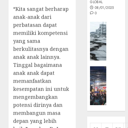
GLOBAL
08/01/2025
“Kita sangat berharap
0
anak-anak dari
perbatasan dapat
Opini
memiliki kompetensi
MISI
MAS
yang sama
:
berkulitasnya dengan
Mitigas
anak anak lainnya.
Antisip
Megath
Tinggal bagaimana
KEPRI
anak anak dapat
NATUNA
05/12/202
memanfaatkan
NEWS
0
Opini
kesempatan ini untuk
Masyar
mengembangkan
Sepem
potensi dirinya dan
Padati
membangun masa
Kampa
depan yang lebih
Pasan
Cermi