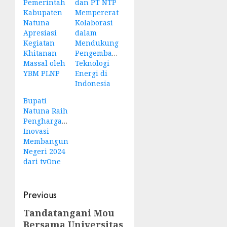
Pemerintah
dan PT NTP
Kabupaten
Mempererat
Natuna
Kolaborasi
Apresiasi
dalam
Kegiatan
Mendukung
Khitanan
Pengembangan
Massal oleh
Teknologi
YBM PLNP
Energi di
Indonesia
Bupati
Natuna Raih
Penghargaan
Inovasi
Membangun
Negeri 2024
dari tvOne
Post
Previous
navigation
Tandatangani Mou
Previous
Bersama Universitas