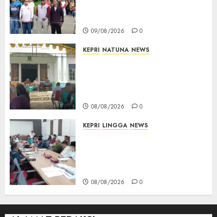
Warga Rawat Kebersamaan
dan Kepedulian
09/08/2026
0
KEPRI
NATUNA
NEWS
Reses di Natuna, DPRD Kepri
Terima Aspirasi Jalan
Cempaka Putih hingga Akses
Air Lengit–Selemam
08/08/2026
0
KEPRI
LINGGA
NEWS
Polemik Lahan PT CSA, Kades
Limbung Tegas: Tak Akan
Teken Surat Tanah Tanpa
Bukti Sah
08/08/2026
0