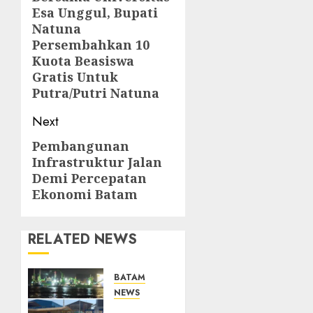
post:
Esa Unggul, Bupati
Natuna
Persembahkan 10
Kuota Beasiswa
Gratis Untuk
Putra/Putri Natuna
Next
Pembangunan
Next
Infrastruktur Jalan
post:
Demi Percepatan
Ekonomi Batam
RELATED NEWS
BATAM
NEWS
Nelayan