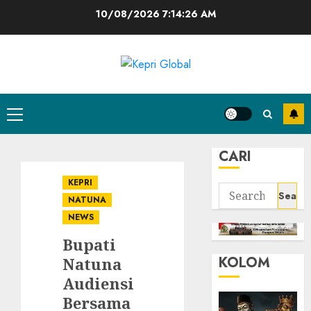
Skip
10/08/2026
7:14:27 AM
to
content
Primary
Menu
CARI
KEPRI
Search
NATUNA
for:
NEWS
Bupati
KOLOM
Natuna
Audiensi
Bersama