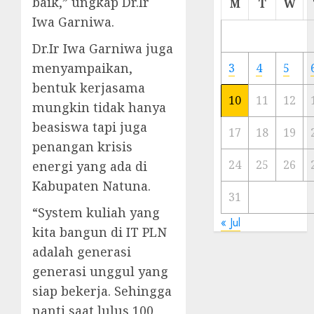
baik,” ungkap Dr.Ir
M
T
W
Meski
Iwa Garniwa.
Ada
Artis
Dr.Ir Iwa Garniwa juga
Ibu
menyampaikan,
3
4
5
Kota
bentuk kerjasama
10
11
12
mungkin tidak hanya
23/11/20
beasiswa tapi juga
0
17
18
19
penangan krisis
24
25
26
energi yang ada di
Kabupaten Natuna.
31
“System kuliah yang
« Jul
kita bangun di IT PLN
adalah generasi
generasi unggul yang
siap bekerja. Sehingga
nanti saat lulus 100