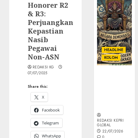
Honorer R2
& R3:
Perjuangkan
Kepastian
Nasib
Pegawai
HEADLINE
Non-ASN
KOLOM
REDAKSI KG
KOLOM |
07/07/2025
Semantik
Kekuasaan
Share this:
dalam Kosa
X
Kata yang
Berlutut
Facebook
REDAKSI KEPRI
Telegram
GLOBAL
22/07/2026
WhatsApp
0