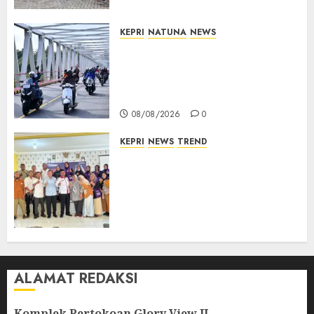
KEPRI
NATUNA
NEWS
Bendera Merah Putih
Berkibar di Jalanan Natuna,
TNI AU Gelorakan Semangat
Kemerdekaan
08/08/2026
0
KEPRI
NEWS
TREND
Ombudsman Kepri Tampung
Puluhan Keluhan Warga
Bintan, Mulai dari Bantuan
Sosial, BBM Solar, Hingga
Lampu Jalan
08/08/2026
0
ALAMAT REDAKSI
Komplek Pertokoan Glory View II