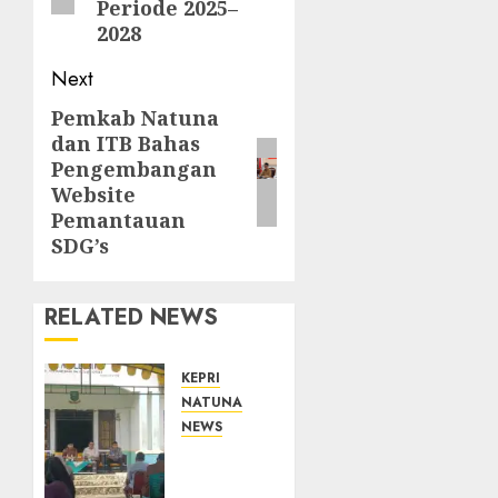
Periode 2025–
2028
Next
Pemkab Natuna
Next
dan ITB Bahas
post:
Pengembangan
Website
Pemantauan
SDG’s
RELATED NEWS
KEPRI
NATUNA
NEWS
Reses
di