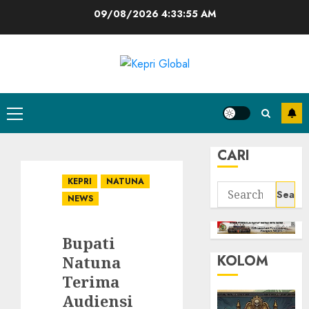
Skip
09/08/2026
4:33:56 AM
to
content
Primary
Menu
CARI
KEPRI
NATUNA
Search
NEWS
for:
Bupati
KOLOM
Natuna
Terima
Audiensi