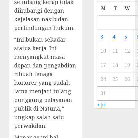
seimbang kerap tidak
Cermi
M
T
W
diimbangi dengan
Meski
kejelasan nasib dan
Ada
Artis
perlindungan hukum.
Ibu
3
4
5
“Ini bukan sekadar
Kota
status kerja. Ini
10
11
12
23/11/20
menyangkut masa
0
depan dan pengabdian
17
18
19
ribuan tenaga
24
25
26
honorer yang sudah
lama menjadi tulang
31
punggung pelayanan
« Jul
publik di Natuna,”
ungkap salah satu
perwakilan.
Menanggapi hal