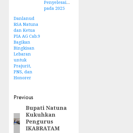
Penyelesaian
pada 2025
Danlanud
RSA Natuna
dan Ketua
PIA AG Cab.9
Bagikan
Bingkisan
Lebaran
untuk
Prajurit,
PNS, dan
Honorer
Post
Previous
navigation
Bupati Natuna
Previous
Kukuhkan
post:
Pengurus
IKABRATAM