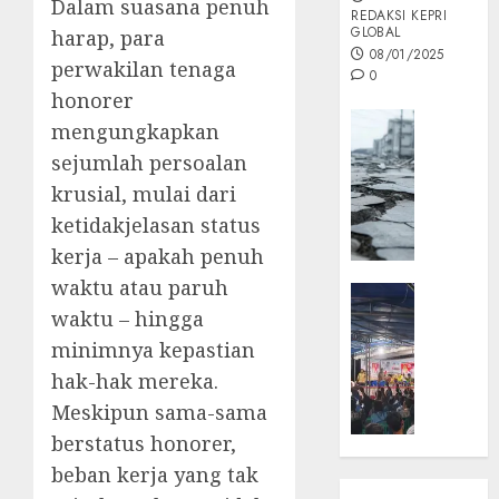
Dalam suasana penuh
REDAKSI KEPRI
GLOBAL
harap, para
08/01/2025
perwakilan tenaga
0
honorer
Opini
mengungkapkan
MISI
sejumlah persoalan
MAS
krusial, mulai dari
:
ketidakjelasan status
Mitigas
Antisip
kerja – apakah penuh
Megath
waktu atau paruh
KEPRI
waktu – hingga
NATUNA
05/12/202
NEWS
minimnya kepastian
0
Opini
hak-hak mereka.
Masyar
Meskipun sama-sama
Sepem
berstatus honorer,
Padati
Kampa
beban kerja yang tak
Pasan