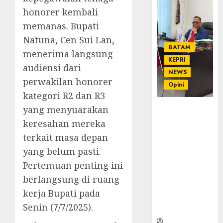
honorer kembali
memanas. Bupati
Natuna, Cen Sui Lan,
BATAM
menerima langsung
KEPRI
audiensi dari
NEWS
perwakilan honorer
Opini
kategori R2 dan R3
yang menyuarakan
Ahmad Fakih
Rambe, SH:
keresahan mereka
Advokat
terkait masa depan
Senior
yang belum pasti.
dengan
Pertemuan penting ini
Pengalaman
dan
berlangsung di ruang
Integritas di
kerja Bupati pada
Dunia
Senin (7/7/2025).
Hukum