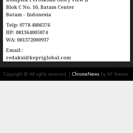
Blok C No. 10, Batam Center
Batam – Indonesia
Telp: 0778 4806376
HP: 081364005874
WA: 081372000937
Email :
redaksi@kepriglobal.com
Copyright © All rights reserved.
|
ChromeNews
by AF themes.