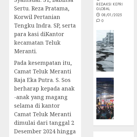
REDAKSI KEPRI
Sertu. Reza Pratama,
GLOBAL
08/01/2025
Korwil Pertanian
0
Tengku Indra. SP, serta
Opini
para kasi diKantor
MISI
kecamatan Teluk
MAS
Meranti.
:
Mitigas
Pada kesempatan itu,
Antisip
Camat Teluk Meranti
Megath
Raja Eka Putra. S. Sos
KEPRI
NATUNA
berharap kepada anak
05/12/202
NEWS
-anak yang magang
0
Opini
selama di kantor
Masyar
Camat Teluk Meranti
Sepem
dimulai dari tanggal 2
Padati
Kampa
Desember 2024 hingga
Pasan