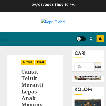
Skip
09/08/2026
11:09:10 PM
to
content
Primary
Menu
CARI
NEWS
RIAU
Search
Camat
for:
Teluk
Meranti
KOLOM
Lepas
Anak
Magang