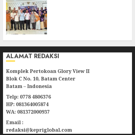
Ombudsman Kepri Tampung
Puluhan Keluhan Warga
Bintan, Mulai dari Bantuan
Sosial, BBM Solar, Hingga
Lampu Jalan
08/08/2026
0
ALAMAT REDAKSI
Komplek Pertokoan Glory View II
Blok C No. 10, Batam Center
Batam – Indonesia
Telp: 0778 4806376
HP: 081364005874
WA: 081372000937
Email :
redaksi@kepriglobal.com