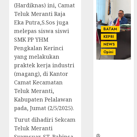
(Hardiknas) ini, Camat
Teluk Meranti Raja
Eka Putra,S.Sos juga
BATAM
melepas siswa siswi
KEPRI
SMK PP YHM
NEWS
Pengkalan Kerinci
Opini
yang melakukan
praktek kerja industri
Ahmad Fakih
(magang), di Kantor
Rambe, SH:
Advokat
Camat Kecamatan
Senior
Teluk Meranti,
dengan
Kabupaten Pelalawan
Pengalaman
pada, Jumat (2/5/2025).
dan
Integritas di
Turut dihadiri Sekcam
Dunia
Teluk Meranti
Hukum
Syamsuar. ST, Babinsa