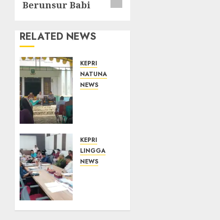
Berunsur Babi
RELATED NEWS
KEPRI
NATUNA
NEWS
Reses
di
Natuna,
DPRD
Kepri
KEPRI
Terima
LINGGA
Aspirasi
NEWS
Jalan
Polemik
Cempaka
Lahan
Putih
PT
hingga
CSA,
Akses
Kades