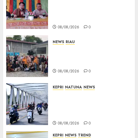
Buka Ruang Aspirasi, Warga
Optimistis Usulan
Pembangunan Diperjuangkan
08/08/2026
0
NEWS
RIAU
PT Arara Abadi-AAP Sinarmas
Distrik Merawang Berikan
Bantuan Operasi Gratis
08/08/2026
0
KEPRI
NATUNA
NEWS
Bendera Merah Putih
Berkibar di Jalanan Natuna,
TNI AU Gelorakan Semangat
Kemerdekaan
08/08/2026
0
KEPRI
NEWS
TREND