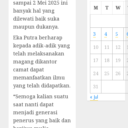
sampai 2 Mei 2025 ini
Cermi
M
T
W
banyak hal yang
Meski
dilewati baik suka
Ada
Artis
maupun dukanya.
Ibu
3
4
5
Eka Putra berharap
Kota
kepada adik-adik yang
10
11
12
23/11/20
telah melaksanakan
0
17
18
19
magang dikantor
camat dapat
24
25
26
memanfaatkan ilmu
yang telah didapatkan.
31
“Semoga kalian suatu
« Jul
saat nanti dapat
menjadi generasi
penerus yang baik dan