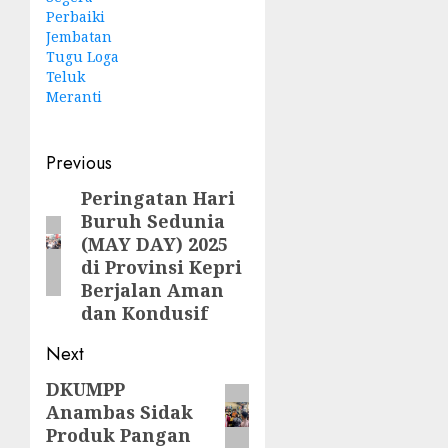
Perbaiki
Jembatan
Tugu Loga
Teluk
Meranti
Post
Previous
navigation
Peringatan Hari
Previous
Buruh Sedunia
post:
(MAY DAY) 2025
di Provinsi Kepri
Berjalan Aman
dan Kondusif
Next
DKUMPP
Next
Anambas Sidak
post:
Produk Pangan