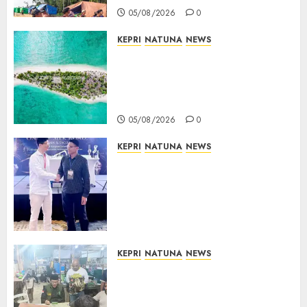
05/08/2026
05/08/2026
0
0
KEPRI
NATUNA
NEWS
Negara Hadir di Perbatasan,
Pembangunan Tanggul Pulau
Kepala Bawa Harapan Baru
bagi Warga
05/08/2026
0
KEPRI
NATUNA
NEWS
Dokter TNI AU dari Natuna
Tampil di Forum
Internasional, Bawa Gagasan
Pengembangan Bedah
Ortopedi Asia Tenggara
05/08/2026
0
KEPRI
NATUNA
NEWS
Raja Mustakim dan Domino
Natuna, Saat Permainan
Tradisional Menjadi Perekat