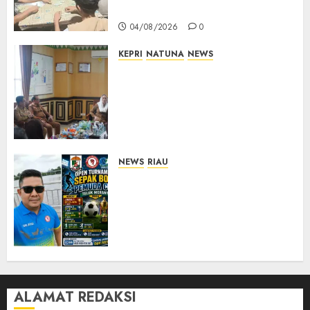
Persaudaraan Warga
04/08/2026
0
KEPRI
NATUNA
NEWS
Natuna Pacu Pembinaan
Kafilah MTQ Sejak Dini,
Bupati: Target Bukan Sekadar
Empat Besar, Tapi Jadi yang
Terbaik
04/08/2026
0
NEWS
RIAU
Sambut HUT RI ke-81, Pemuda
dan Pemerintahan Teluk
Meranti Gelar Open
Turnamen Sepak Bola Pemuda
Cup 2026
04/08/2026
0
ALAMAT REDAKSI