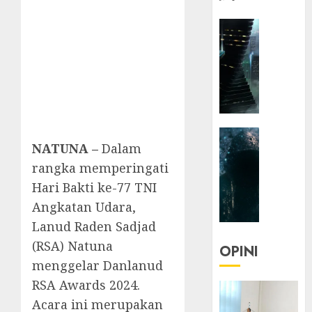
HEADLIN
KOLOM
NASIONA
TEKNOLO
KOLO
|
Parado
HEADLIN
Utopia
NATUNA –
Dalam
KOLOM
TEKNOLO
rangka memperingati
05/06/20
KOLO
Hari Bakti ke-77 TNI
0
|
Angkatan Udara,
Senjak
Lanud Raden Sadjad
Human
(RSA) Natuna
OPINI
23/03/20
menggelar Danlanud
RSA Awards 2024.
0
Acara ini merupakan