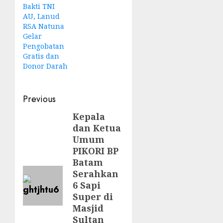
Bakti TNI
AU, Lanud
RSA Natuna
Gelar
Pengobatan
Gratis dan
Donor Darah
Post
Previous
navigation
Kepala
Previous
dan Ketua
post:
Umum
PIKORI BP
Batam
Serahkan
6 Sapi
Super di
Masjid
Sultan