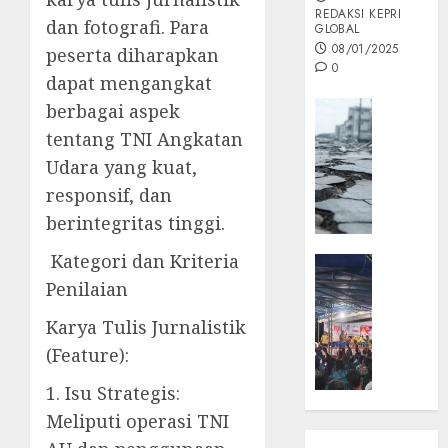
REDAKSI KEPRI
dan fotografi. Para
GLOBAL
08/01/2025
peserta diharapkan
0
dapat mengangkat
Opini
berbagai aspek
MISI
tentang TNI Angkatan
MAS
Udara yang kuat,
:
responsif, dan
Mitigas
berintegritas tinggi.
Antisip
Megath
Kategori dan Kriteria
KEPRI
NATUNA
Penilaian
05/12/202
NEWS
Karya Tulis Jurnalistik
0
Opini
(Feature):
Masyar
Sepem
1. Isu Strategis:
Padati
Meliputi operasi TNI
Kampa
Pasan