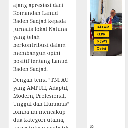
ajang apresiasi dari
Komandan Lanud
Raden Sadjad kepada
BATAM
jurnalis lokal Natuna
KEPRI
yang telah
NEWS
berkontribusi dalam
Opini
membangun opini
positif tentang Lanud
Ahmad Fakih
Raden Sadjad.
Rambe, SH:
Advokat
Dengan tema “TNI AU
Senior
yang AMPUH, Adaptif,
dengan
Pengalaman
Modern, Profesional,
dan
Unggul dan Humanis”
Integritas di
lomba ini mencakup
Dunia
dua kategori utama,
Hukum
karya tulis jurnalistik