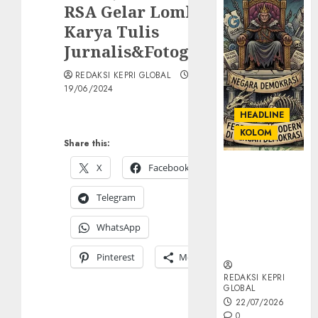
RSA Gelar Lomba
Karya Tulis
Jurnalis&Fotografi
REDAKSI KEPRI GLOBAL
19/06/2024
HEADLINE
KOLOM
Share this:
X
Facebook
KOLOM |
Semantik
Telegram
Kekuasaan
dalam Kosa
WhatsApp
Kata yang
Berlutut
Pinterest
More
REDAKSI KEPRI
GLOBAL
22/07/2026
0