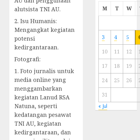
AU dan penggunaan
Cermi
M
T
W
alutsista TNI AU.
Meski
Ada
2. Isu Humanis:
Artis
Mengangkat kegiatan
Ibu
3
4
5
potensi
Kota
kedirgantaraan.
10
11
12
23/11/20
Fotografi:
0
17
18
19
1. Foto jurnalis untuk
media online yang
24
25
26
menggambarkan
31
kegiatan Lanud RSA
Natuna, seperti
« Jul
kedatangan pesawat
TNI AU, kegiatan
kedirgantaraan, dan