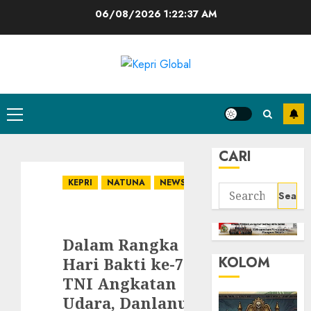
Skip
06/08/2026
1:22:38 AM
to
content
Primary
Menu
CARI
KEPRI
NATUNA
NEWS
Search
for:
Dalam Rangka
KOLOM
Hari Bakti ke-77
TNI Angkatan
Udara, Danlanud