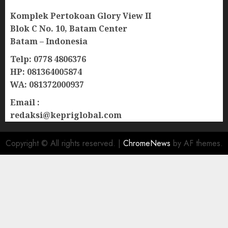
Komplek Pertokoan Glory View II
Blok C No. 10, Batam Center
Batam – Indonesia
Telp: 0778 4806376
HP: 081364005874
WA: 081372000937
Email :
redaksi@kepriglobal.com
Copyright © All rights reserved.
|
ChromeNews
by AF themes.