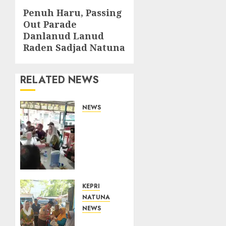
Penuh Haru, Passing
Next
Out Parade
post:
Danlanud Lanud
Raden Sadjad Natuna
RELATED NEWS
NEWS
Bangun
Komunikasi
Tanpa
Sekat,
Bupati
dan
Wakil
KEPRI
Bupati
NATUNA
Natuna
NEWS
Ngopi
Dari