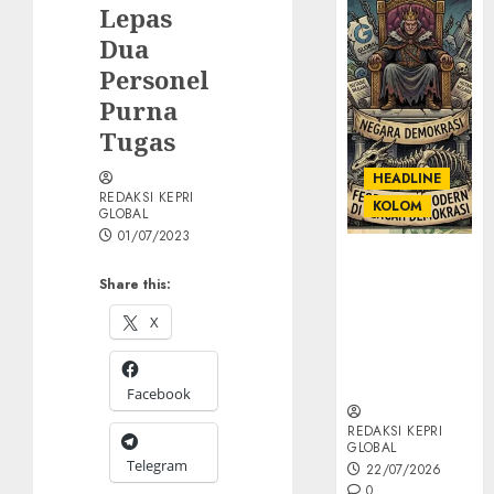
Lepas
Dua
Personel
Purna
Tugas
HEADLINE
REDAKSI KEPRI
KOLOM
GLOBAL
01/07/2023
KOLOM |
Share this:
Semantik
Kekuasaan
X
dalam Kosa
Kata yang
Berlutut
Facebook
REDAKSI KEPRI
GLOBAL
Telegram
22/07/2026
0