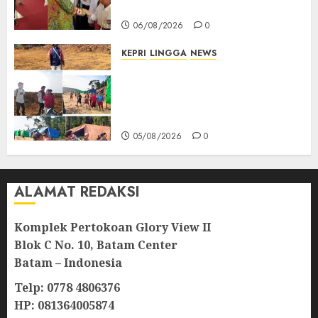
Masa Depan Gemilang
06/08/2026
0
KEPRI
LINGGA
NEWS
Ribuan Pekerja Lokal PT CSA
Kompak Siap Turun ke RDP,
Tegaskan Perusahaan Jadi
Sumber Penghidupan
05/08/2026
0
ALAMAT REDAKSI
Komplek Pertokoan Glory View II
Blok C No. 10, Batam Center
Batam – Indonesia
Telp: 0778 4806376
HP: 081364005874