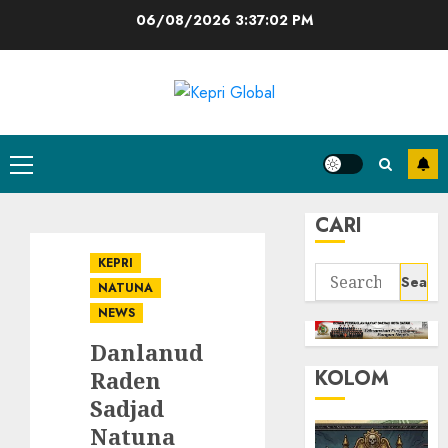
Skip
06/08/2026
3:37:02 PM
to
content
Primary
Menu
CARI
KEPRI
Search
NATUNA
for:
NEWS
Danlanud
KOLOM
Raden
Sadjad
Natuna