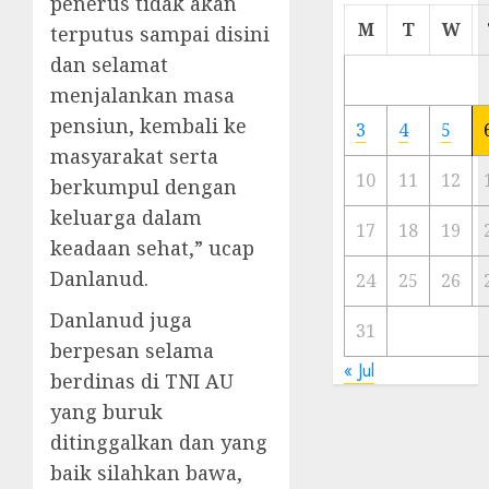
penerus tidak akan
Cermi
M
T
W
terputus sampai disini
Meski
dan selamat
Ada
menjalankan masa
Artis
Ibu
pensiun, kembali ke
3
4
5
Kota
masyarakat serta
10
11
12
berkumpul dengan
23/11/20
keluarga dalam
0
17
18
19
keadaan sehat,” ucap
Danlanud.
24
25
26
Danlanud juga
31
berpesan selama
« Jul
berdinas di TNI AU
yang buruk
ditinggalkan dan yang
baik silahkan bawa,