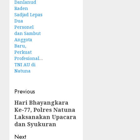
Danlanud
Raden
Sadjad Lepas
Dua
Personel
dan Sambut
Anggota
Baru,
Perkuat
Profesionalisme
TNI AU di
Natuna
Post
Previous
navigation
Hari Bhayangkara
Previous
Ke-77, Polres Natuna
post:
Laksanakan Upacara
dan Syukuran
Next