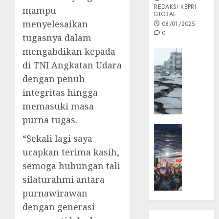
REDAKSI KEPRI
mampu
GLOBAL
menyelesaikan
08/01/2025
0
tugasnya dalam
mengabdikan kepada
Opini
di TNI Angkatan Udara
MISI
MAS
dengan penuh
:
integritas hingga
Mitigas
memasuki masa
Antisip
purna tugas.
Megath
KEPRI
“Sekali lagi saya
NATUNA
05/12/202
NEWS
ucapkan terima kasih,
0
Opini
semoga hubungan tali
Masyar
silaturahmi antara
Sepem
purnawirawan
Padati
dengan generasi
Kampa
Pasan