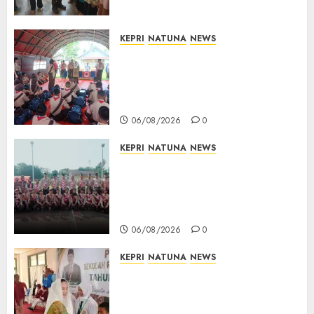
Berkelanjutan di Natuna
06/08/2026
0
KEPRI
NATUNA
NEWS
Bupati Natuna Lepas
Kontingen Jamnas XII, Titip
Pesan Jaga Nama Baik Daerah
dan Utamakan Pendidikan
06/08/2026
0
KEPRI
NATUNA
NEWS
16 Putra-Putri Terbaik Natuna
Digembleng Jelang Jambore
Nasional XII 2026, Wabup
Jarmin: Kalian Duta Daerah
06/08/2026
0
KEPRI
NATUNA
NEWS
Cen Sui Lan Buka MPLS
Sekolah Rakyat Natuna,
Tanamkan Semangat Raih