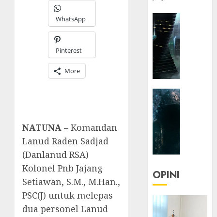
HEADLIN
WhatsApp
KOLOM
NASIONA
TEKNOLO
Pinterest
KOLO
More
|
Parado
HEADLIN
Utopia
KOLOM
TEKNOLO
05/06/20
NATUNA –
Komandan
KOLO
0
|
Lanud Raden Sadjad
Senjak
(Danlanud RSA)
Human
Kolonel Pnb Jajang
OPINI
Setiawan, S.M., M.Han.,
23/03/20
PSC(J) untuk melepas
0
dua personel Lanud