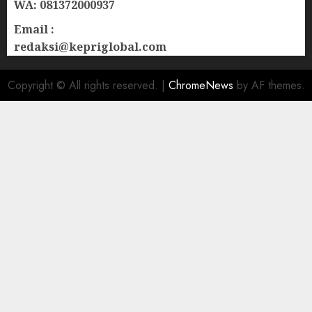
WA: 081372000937
Email :
redaksi@kepriglobal.com
Copyright © All rights reserved.
|
ChromeNews
by AF themes.