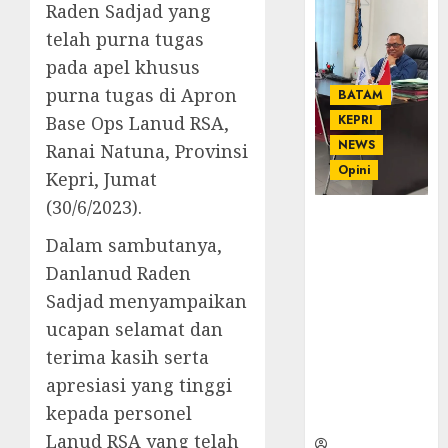
Raden Sadjad yang
telah purna tugas
pada apel khusus
purna tugas di Apron
BATAM
Base Ops Lanud RSA,
KEPRI
NEWS
Ranai Natuna, Provinsi
Opini
Kepri, Jumat
(30/6/2023).
Ahmad Fakih
Rambe, SH:
Dalam sambutanya,
Advokat
Danlanud Raden
Senior
Sadjad menyampaikan
dengan
ucapan selamat dan
Pengalaman
dan
terima kasih serta
Integritas di
apresiasi yang tinggi
Dunia
kepada personel
Hukum
Lanud RSA yang telah