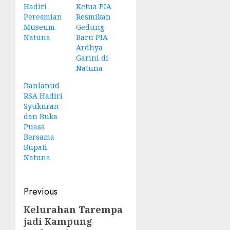
Hadiri
Ketua PIA
Peresmian
Resmikan
Museum
Gedung
Natuna
Baru PIA
Ardhya
Garini di
Natuna
Danlanud
RSA Hadiri
Syukuran
dan Buka
Puasa
Bersama
Bupati
Natuna
Post
Previous
navigation
Kelurahan Tarempa
Previous
jadi Kampung
post: