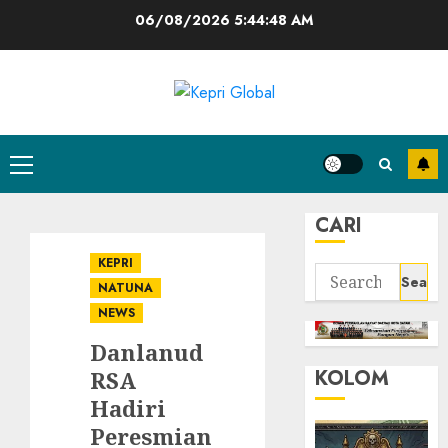
Skip
06/08/2026
5:44:49 AM
to
content
Primary
Menu
CARI
KEPRI
Search
NATUNA
for:
NEWS
Danlanud
KOLOM
RSA
Hadiri
Peresmian