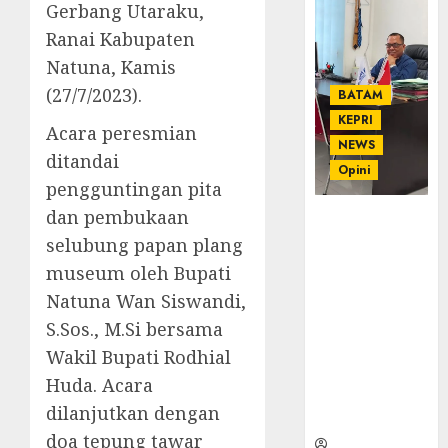
Gerbang Utaraku,
Ranai Kabupaten
Natuna, Kamis
(27/7/2023).
BATAM
KEPRI
Acara peresmian
NEWS
ditandai
Opini
pengguntingan pita
dan pembukaan
Ahmad Fakih
Rambe, SH:
selubung papan plang
Advokat
museum oleh Bupati
Senior
Natuna Wan Siswandi,
dengan
S.Sos., M.Si bersama
Pengalaman
dan
Wakil Bupati Rodhial
Integritas di
Huda. Acara
Dunia
dilanjutkan dengan
Hukum
doa tepung tawar