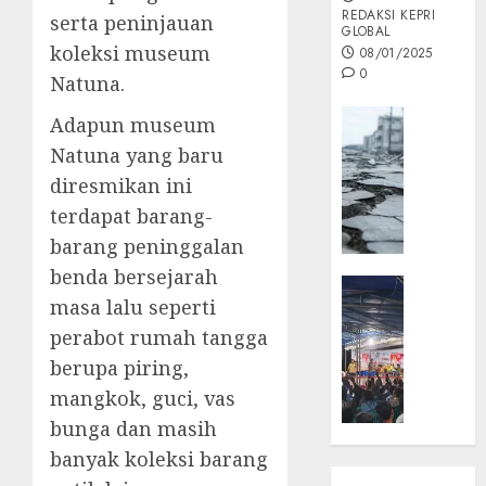
REDAKSI KEPRI
serta peninjauan
GLOBAL
koleksi museum
08/01/2025
0
Natuna.
Opini
Adapun museum
MISI
Natuna yang baru
MAS
diresmikan ini
:
terdapat barang-
Mitigas
Antisip
barang peninggalan
Megath
benda bersejarah
KEPRI
masa lalu seperti
NATUNA
05/12/202
NEWS
perabot rumah tangga
0
Opini
berupa piring,
Masyar
mangkok, guci, vas
Sepem
bunga dan masih
Padati
banyak koleksi barang
Kampa
Pasan