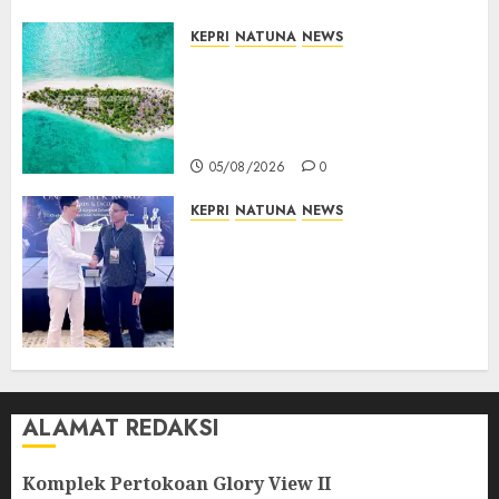
KEPRI
NATUNA
NEWS
Negara Hadir di Perbatasan,
Pembangunan Tanggul Pulau
Kepala Bawa Harapan Baru
bagi Warga
05/08/2026
0
KEPRI
NATUNA
NEWS
Dokter TNI AU dari Natuna
Tampil di Forum
Internasional, Bawa Gagasan
Pengembangan Bedah
Ortopedi Asia Tenggara
05/08/2026
0
ALAMAT REDAKSI
Komplek Pertokoan Glory View II