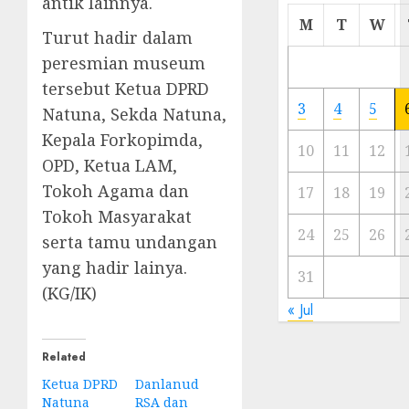
antik lainnya.
Cermi
M
T
W
Turut hadir dalam
Meski
Ada
peresmian museum
Artis
tersebut Ketua DPRD
Ibu
3
4
5
Natuna, Sekda Natuna,
Kota
Kepala Forkopimda,
10
11
12
23/11/20
OPD, Ketua LAM,
Tokoh Agama dan
0
17
18
19
Tokoh Masyarakat
24
25
26
serta tamu undangan
yang hadir lainya.
31
(KG/IK)
« Jul
Related
Ketua DPRD
Danlanud
Natuna
RSA dan