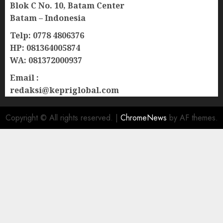
Blok C No. 10, Batam Center
Batam – Indonesia
Telp: 0778 4806376
HP: 081364005874
WA: 081372000937
Email :
redaksi@kepriglobal.com
Copyright © All rights reserved.
|
ChromeNews
by AF themes.