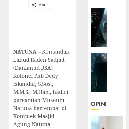
More
HEADLIN
KOLOM
NASIONA
TEKNOLO
KOLO
|
Parado
NATUNA –
Komandan
HEADLIN
Utopia
Lanud Raden Sadjad
KOLOM
(Danlanud RSA)
TEKNOLO
05/06/20
Kolonel Pnb Dedy
KOLO
0
|
Iskandar, S.Sos.,
Senjak
M.M.S., M.Han., hadiri
Human
peresmian Museum
OPINI
Natuna bertempat di
23/03/20
Komplek Masjid
0
Agung Natuna