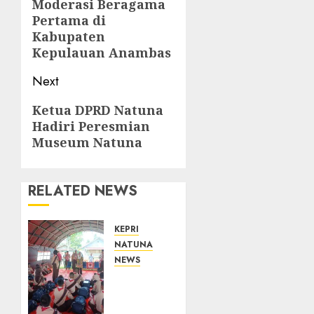
Moderasi Beragama
Pertama di
Kabupaten
Kepulauan Anambas
Next
Next
Ketua DPRD Natuna
Hadiri Peresmian
post:
Museum Natuna
RELATED NEWS
KEPRI
NATUNA
NEWS
Bupati
Natuna
Lepas