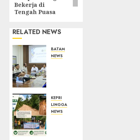
Bekerja di
Tengah Puasa
RELATED NEWS
BATAM
NEWS
Deputi
Imigrasi
dan
Pemasyarakatan
Kemenko
Kumham
KEPRI
Imipas
LINGGA
Kunjungi
NEWS
Lapas
CSR PT
Batam,
CSA
Bahas
Berbuah
Overstaying
Manfaat,