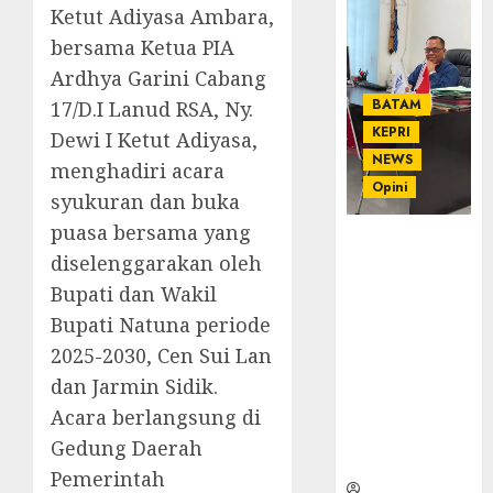
Ketut Adiyasa Ambara,
bersama Ketua PIA
Ardhya Garini Cabang
BATAM
17/D.I Lanud RSA, Ny.
KEPRI
Dewi I Ketut Adiyasa,
NEWS
menghadiri acara
Opini
syukuran dan buka
puasa bersama yang
Ahmad Fakih
diselenggarakan oleh
Rambe, SH:
Advokat
Bupati dan Wakil
Senior
Bupati Natuna periode
dengan
2025-2030, Cen Sui Lan
Pengalaman
dan Jarmin Sidik.
dan
Integritas di
Acara berlangsung di
Dunia
Gedung Daerah
Hukum
Pemerintah