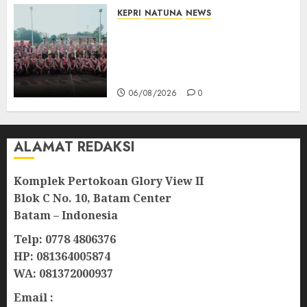
KEPRI
NATUNA
NEWS
16 Putra-Putri Terbaik Natuna
Digembleng Jelang Jambore
Nasional XII 2026, Wabup
Jarmin: Kalian Duta Daerah
06/08/2026
0
ALAMAT REDAKSI
Komplek Pertokoan Glory View II
Blok C No. 10, Batam Center
Batam – Indonesia
Telp: 0778 4806376
HP: 081364005874
WA: 081372000937
Email :