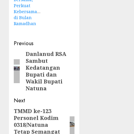
Perkuat
Kebersamaan
di Bulan
Ramadhan
Post
Previous
navigation
Danlanud RSA
Previous
Sambut
post:
Kedatangan
Bupati dan
Wakil Bupati
Natuna
Next
TMMD ke-123
Next
Personel Kodim
post:
0318/Natuna
Tetap Semangat