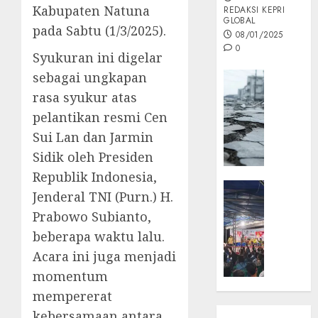
Kabupaten Natuna
REDAKSI KEPRI
GLOBAL
pada Sabtu (1/3/2025).
08/01/2025
0
Syukuran ini digelar
sebagai ungkapan
Opini
rasa syukur atas
MISI
MAS
pelantikan resmi Cen
:
Sui Lan dan Jarmin
Mitigas
Sidik oleh Presiden
Antisip
Megath
Republik Indonesia,
KEPRI
Jenderal TNI (Purn.) H.
NATUNA
05/12/202
Prabowo Subianto,
NEWS
0
Opini
beberapa waktu lalu.
Masyar
Acara ini juga menjadi
Sepem
momentum
Padati
mempererat
Kampa
kebersamaan antara
Pasan