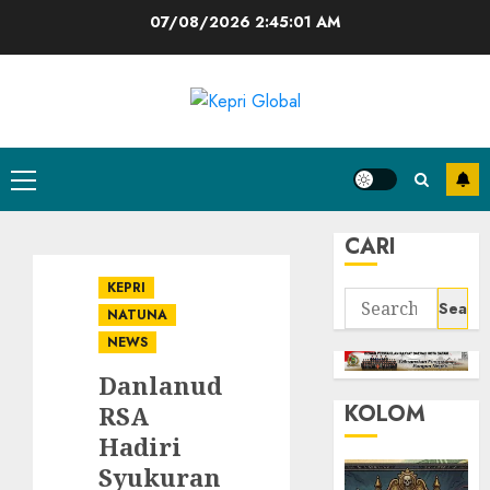
Skip
07/08/2026
2:45:01 AM
to
content
Primary
Menu
CARI
KEPRI
Search
NATUNA
for:
NEWS
Danlanud
KOLOM
RSA
Hadiri
Syukuran