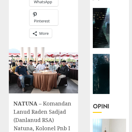
WhatsApp
HEADLIN
KOLOM
Pinterest
NASIONA
TEKNOLO
More
KOLO
|
Parado
HEADLIN
Utopia
KOLOM
TEKNOLO
05/06/20
KOLO
0
|
Senjak
Human
NATUNA –
Komandan
OPINI
Lanud Raden Sadjad
23/03/20
(Danlanud RSA)
0
Natuna, Kolonel Pnb I