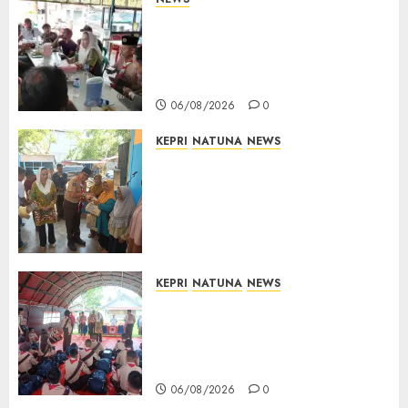
Bangun Komunikasi Tanpa
Sekat, Bupati dan Wakil
Bupati Natuna Ngopi Bersama
Wartawan
06/08/2026
0
KEPRI
NATUNA
NEWS
Dari Ujung Negeri, Tower
Bersama Group Hadir Bawa
Kepedulian Sosial, Bupati Cen
Sui Lan Dorong CSR
Berkelanjutan di Natuna
06/08/2026
0
KEPRI
NATUNA
NEWS
Bupati Natuna Lepas
Kontingen Jamnas XII, Titip
Pesan Jaga Nama Baik Daerah
dan Utamakan Pendidikan
06/08/2026
0