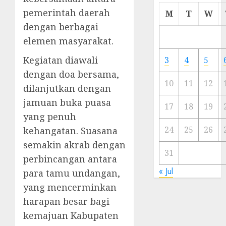
Cermi
pemerintah daerah
M
T
W
Meski
dengan berbagai
Ada
elemen masyarakat.
Artis
Ibu
Kegiatan diawali
3
4
5
Kota
dengan doa bersama,
10
11
12
dilanjutkan dengan
23/11/20
jamuan buka puasa
0
17
18
19
yang penuh
24
25
26
kehangatan. Suasana
semakin akrab dengan
31
perbincangan antara
« Jul
para tamu undangan,
yang mencerminkan
harapan besar bagi
kemajuan Kabupaten