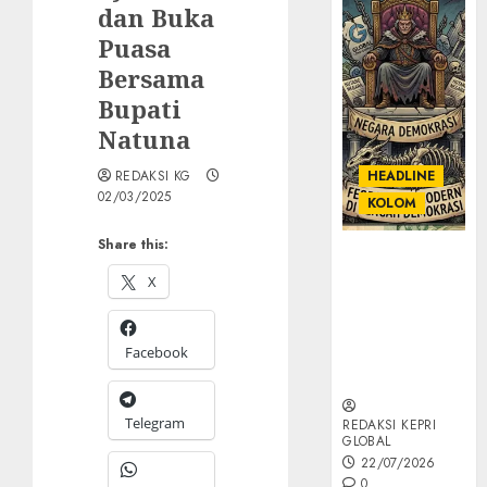
dan Buka
Puasa
Bersama
Bupati
Natuna
REDAKSI KG
HEADLINE
02/03/2025
KOLOM
Share this:
KOLOM |
Semantik
X
Kekuasaan
dalam Kosa
Facebook
Kata yang
Berlutut
Telegram
REDAKSI KEPRI
GLOBAL
22/07/2026
0