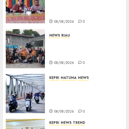
Buka Ruang Aspirasi, Warga
Optimistis Usulan
Pembangunan Diperjuangkan
08/08/2026
0
NEWS
RIAU
PT Arara Abadi-AAP Sinarmas
Distrik Merawang Berikan
Bantuan Operasi Gratis
08/08/2026
0
KEPRI
NATUNA
NEWS
Bendera Merah Putih
Berkibar di Jalanan Natuna,
TNI AU Gelorakan Semangat
Kemerdekaan
08/08/2026
0
KEPRI
NEWS
TREND