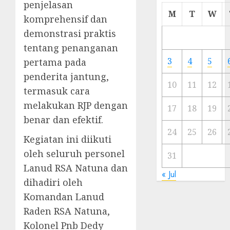
penjelasan
Cermi
M
T
W
komprehensif dan
Meski
demonstrasi praktis
Ada
Artis
tentang penanganan
Ibu
3
4
5
pertama pada
Kota
penderita jantung,
10
11
12
termasuk cara
23/11/20
melakukan RJP dengan
0
17
18
19
benar dan efektif.
24
25
26
Kegiatan ini diikuti
oleh seluruh personel
31
Lanud RSA Natuna dan
« Jul
dihadiri oleh
Komandan Lanud
Raden RSA Natuna,
Kolonel Pnb Dedy