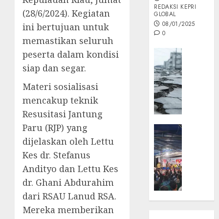
REDAKSI KEPRI
(28/6/2024). Kegiatan
GLOBAL
08/01/2025
ini bertujuan untuk
0
memastikan seluruh
Opini
peserta dalam kondisi
MISI
siap dan segar.
MAS
Materi sosialisasi
:
Mitigas
mencakup teknik
Antisip
Resusitasi Jantung
Megath
Paru (RJP) yang
KEPRI
NATUNA
dijelaskan oleh Lettu
05/12/202
NEWS
Kes dr. Stefanus
0
Opini
Andityo dan Lettu Kes
Masyar
dr. Ghani Abdurahim
Sepem
dari RSAU Lanud RSA.
Padati
Kampa
Mereka memberikan
Pasan