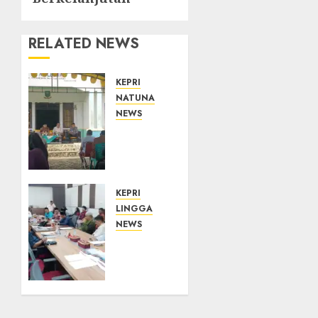
RELATED NEWS
KEPRI
NATUNA
NEWS
Reses
DPRD
Kepri
di
Natuna:
KEPRI
Warga
LINGGA
Dorong
NEWS
Jalan
Polemik
Cempaka
Lahan
Putih
PT
Segera
CSA,
Dibangun
Kades