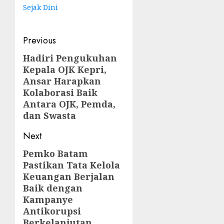
Sejak Dini
Post
Previous
navigation
Hadiri Pengukuhan
Previous
Kepala OJK Kepri,
post:
Ansar Harapkan
Kolaborasi Baik
Antara OJK, Pemda,
dan Swasta
Next
Pemko Batam
Next
Pastikan Tata Kelola
post:
Keuangan Berjalan
Baik dengan
Kampanye
Antikorupsi
Berkelanjutan