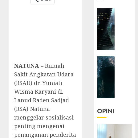
HEADLIN
KOLOM
NASIONA
TEKNOLO
KOLO
|
Parado
HEADLIN
Utopia
NATUNA –
Rumah
KOLOM
TEKNOLO
Sakit Angkatan Udara
05/06/20
KOLO
(RSAU) dr. Yuniati
0
|
Wisma Karyani di
Senjak
Lanud Raden Sadjad
Human
(RSA) Natuna
OPINI
23/03/20
menggelar sosialisasi
penting mengenai
0
penanganan penderita