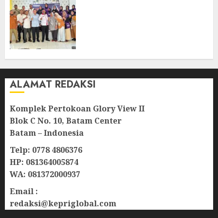
Ombudsman Kepri Tampung
Puluhan Keluhan Warga
Bintan, Mulai dari Bantuan
Sosial, BBM Solar, Hingga
Lampu Jalan
08/08/2026
0
ALAMAT REDAKSI
Komplek Pertokoan Glory View II
Blok C No. 10, Batam Center
Batam – Indonesia
Telp: 0778 4806376
HP: 081364005874
WA: 081372000937
Email :
redaksi@kepriglobal.com