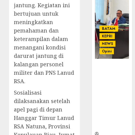
jantung. Kegiatan ini
bertujuan untuk
meningkatkan
BATAM
pemahaman dan
KEPRI
keterampilan dalam
NEWS
menangani kondisi
Opini
darurat jantung di
kalangan personel
Ahmad Fakih
militer dan PNS Lanud
Rambe, SH:
Advokat
RSA.
Senior
Sosialisasi
dengan
Pengalaman
dilaksanakan setelah
dan
apel pagi di depan
Integritas di
Hanggar Timur Lanud
Dunia
RSA Natuna, Provinsi
Hukum
Kepulauan Riau, Jumat