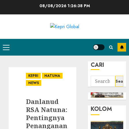
Skip
08/08/2026
1:26:39 PM
to
content
Primary
Menu
CARI
KEPRI
NATUNA
Search
NEWS
for:
Danlanud
KOLOM
RSA Natuna:
Pentingnya
Penanganan