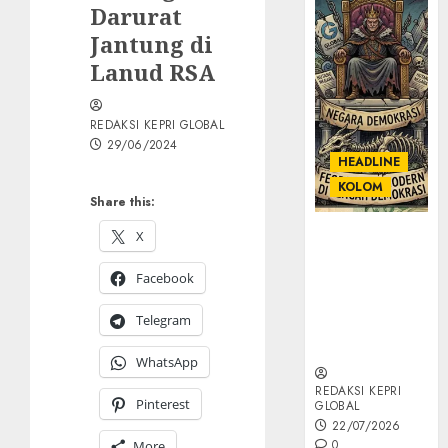
Darurat
Jantung di
Lanud RSA
REDAKSI KEPRI GLOBAL
29/06/2024
HEADLINE
KOLOM
Share this:
X
KOLOM |
Semantik
Facebook
Kekuasaan
dalam Kosa
Telegram
Kata yang
Berlutut
WhatsApp
REDAKSI KEPRI
Pinterest
GLOBAL
22/07/2026
0
More