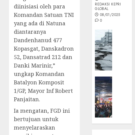
REDAKSI KEPRI
diinisiasi oleh para
GLOBAL
Komandan Satuan TNI
08/01/2025
0
yang ada di Natuna
diantaranya
Opini
Dandenhanud 477
MISI
MAS
Kopasgat, Danskadron
:
52, Dansatrad 212 dan
Mitigas
Danki Marinir,”
Antisip
ungkap Komandan
Megath
KEPRI
Batalyon Komposit
NATUNA
05/12/202
1/GP, Mayor Inf Robert
NEWS
0
Panjaitan.
Opini
Masyar
Ia mengatan, FGD ini
Sepem
bertujuan untuk
Padati
menyelaraskan
Kampa
Pasan