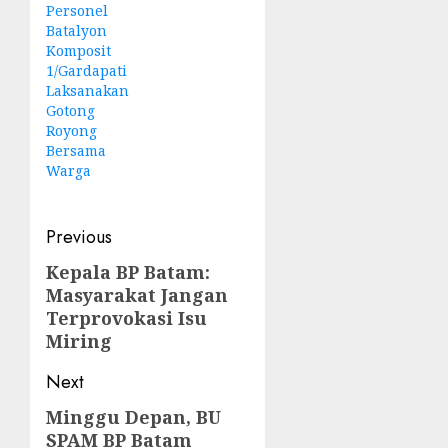
Personel
Batalyon
Komposit
1/Gardapati
Laksanakan
Gotong
Royong
Bersama
Warga
Post
Previous
navigation
Kepala BP Batam:
Previous
Masyarakat Jangan
post:
Terprovokasi Isu
Miring
Next
Minggu Depan, BU
Next
SPAM BP Batam
post: