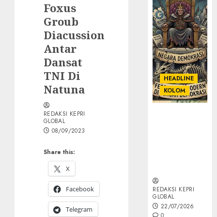
Foxus
Groub
Diacussion
Antar
Dansat
TNI Di
HEADLINE
Natuna
KOLOM
REDAKSI KEPRI
KOLOM |
GLOBAL
Semantik
08/09/2023
Kekuasaan
dalam Kosa
Share this:
Kata yang
Berlutut
X
Facebook
REDAKSI KEPRI
GLOBAL
22/07/2026
Telegram
0