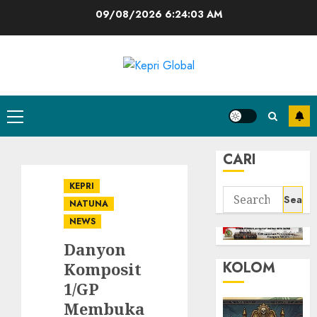
Skip
09/08/2026
6:24:04 AM
to
content
Primary
Menu
CARI
KEPRI
Search
NATUNA
for:
NEWS
Danyon
KOLOM
Komposit
1/GP
Membuka