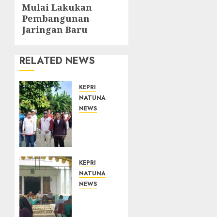
Mulai Lakukan
Pembangunan
Jaringan Baru
RELATED NEWS
KEPRI
NATUNA
NEWS
Semarak
HUT
ke-19
Desa
Selading,
KEPRI
Marzuki
NATUNA
Ajak
NEWS
Warga
Reses
Rawat
di
Kebersamaan