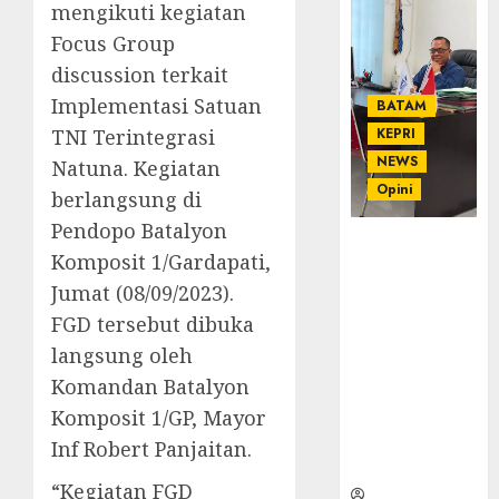
mengikuti kegiatan
Focus Group
discussion terkait
Implementasi Satuan
BATAM
TNI Terintegrasi
KEPRI
NEWS
Natuna. Kegiatan
Opini
berlangsung di
Pendopo Batalyon
Ahmad Fakih
Komposit 1/Gardapati,
Rambe, SH:
Jumat (08/09/2023).
Advokat
Senior
FGD tersebut dibuka
dengan
langsung oleh
Pengalaman
Komandan Batalyon
dan
Komposit 1/GP, Mayor
Integritas di
Dunia
Inf Robert Panjaitan.
Hukum
“Kegiatan FGD