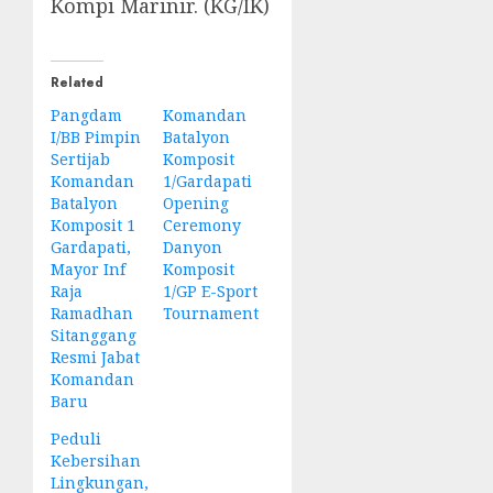
Kompi Marinir. (KG/IK)
Related
Pangdam
Komandan
I/BB Pimpin
Batalyon
Sertijab
Komposit
Komandan
1/Gardapati
Batalyon
Opening
Komposit 1
Ceremony
Gardapati,
Danyon
Mayor Inf
Komposit
Raja
1/GP E-Sport
Ramadhan
Tournament
Sitanggang
Resmi Jabat
Komandan
Baru
Peduli
Kebersihan
Lingkungan,