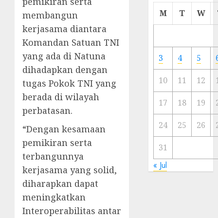
pemikiran serta
Cermi
M
T
W
membangun
Meski
kerjasama diantara
Ada
Komandan Satuan TNI
Artis
Ibu
yang ada di Natuna
3
4
5
Kota
dihadapkan dengan
10
11
12
tugas Pokok TNI yang
23/11/20
berada di wilayah
0
17
18
19
perbatasan.
24
25
26
“Dengan kesamaan
pemikiran serta
31
terbangunnya
« Jul
kerjasama yang solid,
diharapkan dapat
meningkatkan
Interoperabilitas antar