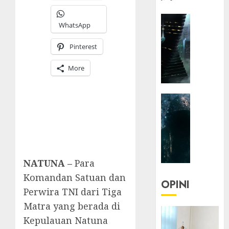
HEADLIN
WhatsApp
KOLOM
NASIONA
Pinterest
TEKNOLO
KOLO
More
|
Parado
HEADLIN
Utopia
KOLOM
TEKNOLO
05/06/20
KOLO
0
|
Senjak
NATUNA –
Para
Human
Komandan Satuan dan
OPINI
Perwira TNI dari Tiga
23/03/20
Matra yang berada di
0
Kepulauan Natuna