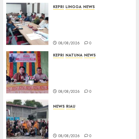
KEPRI
LINGGA
NEWS
Polemik Lahan PT CSA, Kades
Limbung Tegas: Tak Akan
Teken Surat Tanah Tanpa
Bukti Sah
08/08/2026
0
KEPRI
NATUNA
NEWS
Reses DPRD Kepri di Natuna
Buka Ruang Aspirasi, Warga
Optimistis Usulan
Pembangunan Diperjuangkan
08/08/2026
0
NEWS
RIAU
PT Arara Abadi-AAP Sinarmas
Distrik Merawang Berikan
Bantuan Operasi Gratis
08/08/2026
0