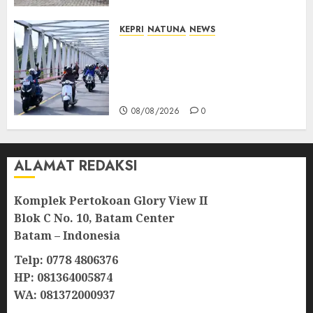
KEPRI
NATUNA
NEWS
Bendera Merah Putih
Berkibar di Jalanan Natuna,
TNI AU Gelorakan Semangat
Kemerdekaan
08/08/2026
0
ALAMAT REDAKSI
Komplek Pertokoan Glory View II
Blok C No. 10, Batam Center
Batam – Indonesia
Telp: 0778 4806376
HP: 081364005874
WA: 081372000937