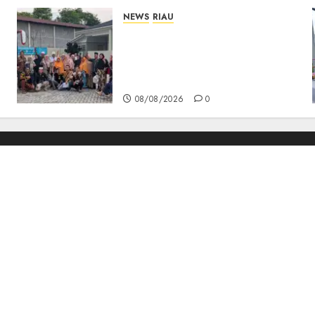
NEWS
RIAU
PT Arara Abadi-AAP
Sinarmas Distrik Merawang
Berikan Bantuan Operasi
Gratis
08/08/2026
0