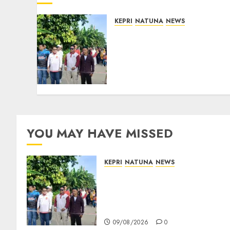
KEPRI
NATUNA
NEWS
Semarak HUT ke-19 Desa
Selading, Marzuki Ajak
Warga Rawat
Kebersamaan dan
Kepedulian
09/08/2026
0
YOU MAY HAVE MISSED
KEPRI
NATUNA
NEWS
Semarak HUT ke-19 Desa
Selading, Marzuki Ajak
Warga Rawat Kebersamaan
dan Kepedulian
09/08/2026
0