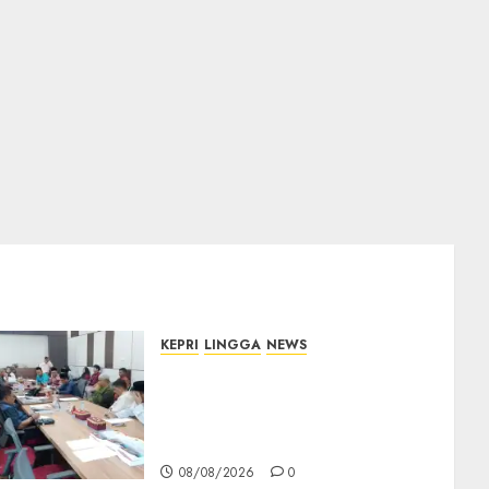
KEPRI
LINGGA
NEWS
Polemik Lahan PT CSA,
Kades Limbung Tegas: Tak
Akan Teken Surat Tanah
Tanpa Bukti Sah
08/08/2026
0