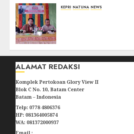
KEPRI
NATUNA
NEWS
Reses DPRD Kepri di Natuna
Buka Ruang Aspirasi, Warga
Optimistis Usulan
Pembangunan
Diperjuangkan
08/08/2026
0
ALAMAT REDAKSI
Komplek Pertokoan Glory View II
Blok C No. 10, Batam Center
Batam – Indonesia
Telp: 0778 4806376
HP: 081364005874
WA: 081372000937
Email :