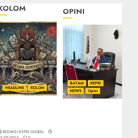
KOLOM
OPINI
BATAM
KEPRI
HEADLINE
KOLOM
NEWS
Opini
KOLOM | Semantik
Ahmad Fakih Rambe,
Kekuasaan dalam
SH: Advokat Senior
Kosa Kata yang
dengan Pengalaman
Berlutut
dan Integritas di
REDAKSI KEPRI GLOBAL
Dunia Hukum
2/07/2026
0