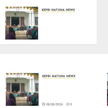
KEPRI
NATUNA
NEWS
Reses di Natuna, DPRD
Kepri Terima Aspirasi
Jalan Cempaka Putih
hingga Akses Air Lengit–
Selemam
08/08/2026
0
KEPRI
NATUNA
NEWS
Reses di Natuna, DPRD Kepri
Terima Aspirasi Jalan
Cempaka Putih hingga Akses
Air Lengit–Selemam
08/08/2026
0