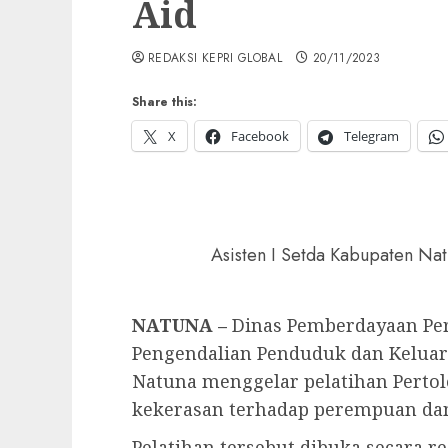
Aid
REDAKSI KEPRI GLOBAL
20/11/2023
Share this:
X
Facebook
Telegram
Asisten I Setda Kabupaten Na
NATUNA –
Dinas Pemberdayaan Pe
Pengendalian Penduduk dan Keluar
Natuna menggelar pelatihan Pertol
kekerasan terhadap perempuan dan a
Pelatihan tersebut dibuka secara r