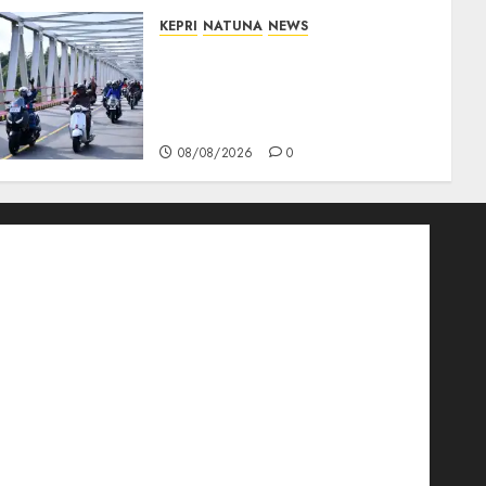
KEPRI
NATUNA
NEWS
Bendera Merah Putih
Berkibar di Jalanan Natuna,
TNI AU Gelorakan Semangat
Kemerdekaan
08/08/2026
0