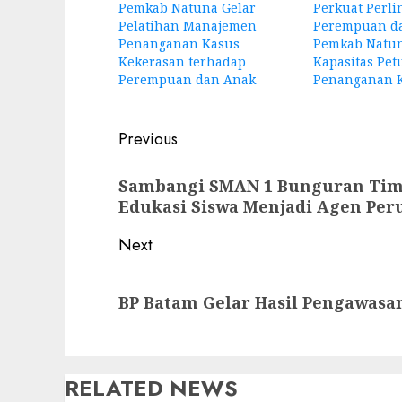
Pemkab Natuna Gelar
Perkuat Perl
Pelatihan Manajemen
Perempuan da
Penanganan Kasus
Pemkab Natun
Kekerasan terhadap
Kapasitas Pet
Perempuan dan Anak
Penanganan 
Post
Previous
navigation
Previous
Sambangi SMAN 1 Bunguran Timur
post:
Edukasi Siswa Menjadi Agen Per
Next
Next
BP Batam Gelar Hasil Pengawasan
post:
RELATED NEWS