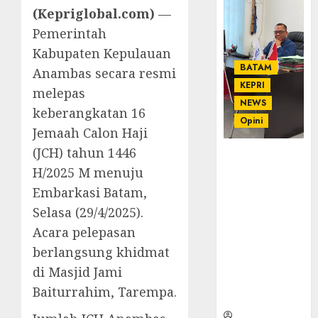
(Kepriglobal.com)
—
Pemerintah
Kabupaten Kepulauan
BATAM
Anambas secara resmi
KEPRI
melepas
NEWS
keberangkatan 16
Opini
Jemaah Calon Haji
(JCH) tahun 1446
Ahmad Fakih
H/2025 M menuju
Rambe, SH:
Advokat
Embarkasi Batam,
Senior
Selasa (29/4/2025).
dengan
Acara pelepasan
Pengalaman
dan
berlangsung khidmat
Integritas di
di Masjid Jami
Dunia
Baiturrahim, Tarempa.
Hukum