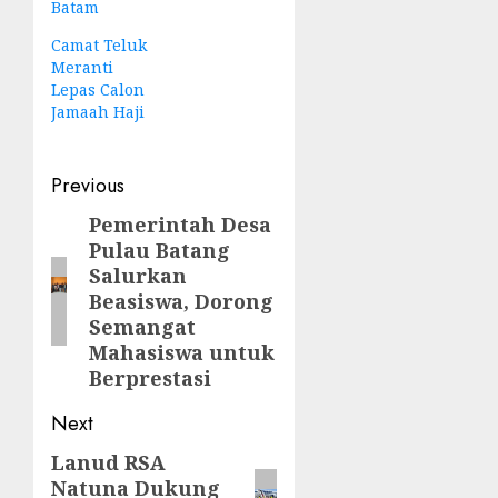
Batam
Camat Teluk
Meranti
Lepas Calon
Jamaah Haji
Post
Previous
navigation
Pemerintah Desa
Previous
Pulau Batang
post:
Salurkan
Beasiswa, Dorong
Semangat
Mahasiswa untuk
Berprestasi
Next
Lanud RSA
Next
Natuna Dukung
post: