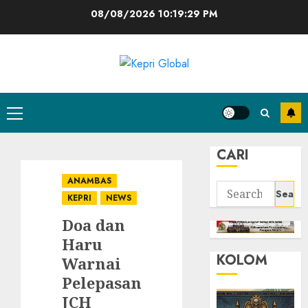
Skip
08/08/2026
10:19:30 PM
to
content
Primary
Menu
CARI
ANAMBAS
Search
KEPRI
NEWS
for:
Doa dan
Haru
KOLOM
Warnai
Pelepasan
JCH