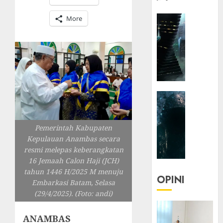
HEADLIN
More
KOLOM
NASIONA
TEKNOLO
KOLO
|
Parado
HEADLIN
Utopia
KOLOM
TEKNOLO
05/06/20
Pemerintah Kabupaten
KOLO
0
Kepulauan Anambas secara
|
resmi melepas keberangkatan
Senjak
16 Jemaah Calon Haji (JCH)
Human
tahun 1446 H/2025 M menuju
OPINI
Embarkasi Batam, Selasa
23/03/20
(29/4/2025). (Foto: andi)
0
ANAMBAS