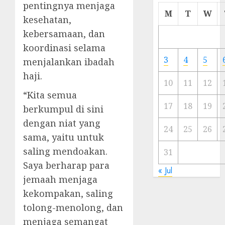
pentingnya menjaga
Cermi
M
T
W
kesehatan,
Meski
Ada
kebersamaan, dan
Artis
koordinasi selama
Ibu
3
4
5
menjalankan ibadah
Kota
haji.
10
11
12
23/11/20
“Kita semua
0
17
18
19
berkumpul di sini
dengan niat yang
24
25
26
sama, yaitu untuk
saling mendoakan.
31
Saya berharap para
« Jul
jemaah menjaga
kekompakan, saling
tolong-menolong, dan
menjaga semangat