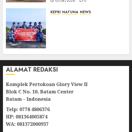
07/08/2026
0
KEPRI
NATUNA
NEWS
Merah Putih Raksasa Berkibar
di Perbatasan, TNI AU dan
Lintas Instansi Perkuat
Semangat Kebangsaan di
Natuna
07/08/2026
0
ALAMAT REDAKSI
Komplek Pertokoan Glory View II
Blok C No. 10, Batam Center
Batam – Indonesia
Telp: 0778 4806376
HP: 081364005874
WA: 081372000937