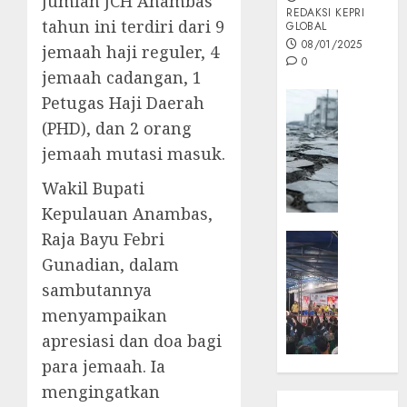
Jumlah JCH Anambas
REDAKSI KEPRI
tahun ini terdiri dari 9
GLOBAL
08/01/2025
jemaah haji reguler, 4
0
jemaah cadangan, 1
Opini
Petugas Haji Daerah
MISI
(PHD), dan 2 orang
MAS
jemaah mutasi masuk.
:
Mitigas
Wakil Bupati
Antisip
Kepulauan Anambas,
Megath
Raja Bayu Febri
KEPRI
NATUNA
Gunadian, dalam
05/12/202
NEWS
sambutannya
0
Opini
menyampaikan
Masyar
apresiasi dan doa bagi
Sepem
para jemaah. Ia
Padati
Kampa
mengingatkan
Pasan