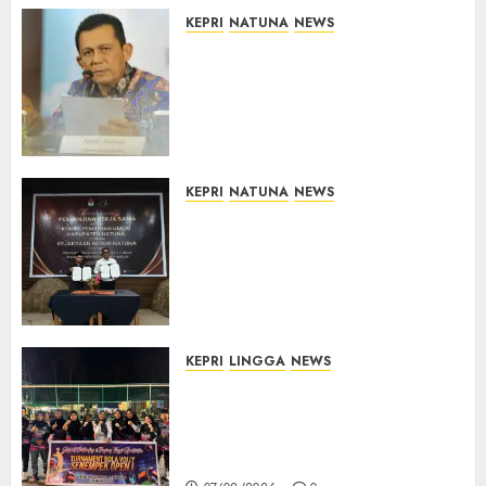
07/08/2026
0
KEPRI
NATUNA
NEWS
Revitalisasi 107 Sekolah di
Kepri Telan Rp97 Miliar,
Pemerintah Prioritaskan
Wilayah 3T untuk Perkuat
Mutu Pendidikan
07/08/2026
0
KEPRI
NATUNA
NEWS
Kejari Natuna dan KPU Teken
Kerja Sama Lima Tahun,
Perkuat Pendampingan
Hukum Penyelenggaraan
Pemilu
07/08/2026
0
KEPRI
LINGGA
NEWS
Ketua DPRD Lingga Maya Sari
Buka Turnamen Voli
Senempek Open I, Dorong
Lahirnya Atlet Berprestasi