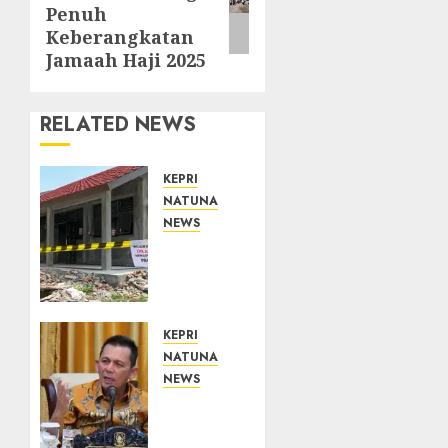
Penuh
Keberangkatan
Jamaah Haji 2025
RELATED NEWS
KEPRI
NATUNA
NEWS
Revitalisasi
107
Sekolah
Dimulai,
Pemprov
KEPRI
Kepri
NATUNA
Prioritaskan
NEWS
Wilayah
Tim
3T dan
Konsultan
Sekolah
Kawal