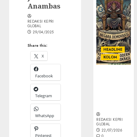
Anambas
REDAKSI KEPRI
GLOBAL
29/04/2025
Share this:
HEADLINE
X
KOLOM
KOLOM |
Facebook
Semantik
Kekuasaan
dalam Kosa
Telegram
Kata yang
Berlutut
WhatsApp
REDAKSI KEPRI
GLOBAL
22/07/2026
Pinterest
0