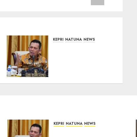
KEPRI
NATUNA
NEWS
Tim Konsultan Kawal
Revitalisasi 107 Sekolah di
Kepri, Pastikan
Pembangunan Berkualitas
dan Tepat Sasaran
07/08/2026
0
KEPRI
NATUNA
NEWS
Tim Konsultan Kawal