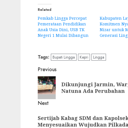
Related
Pemkab Lingga Percepat
Kabupaten La
Pemerataan Pendidikan
Komitmen Nya
Anak Usia Dini, USB TK
Nizar untuk 
Negeri 1 Mulai Dibangun
Generasi Ling
Tags:
Bupati Lingga
Kepri
Lingga
Post
Previous
navigation
Previous
Dikunjungi Jarmin, Warg
post:
Natuna Ada Perubahan
Next
Next
Sertijab Kabag SDM dan Kapolse
post:
Menyesuaikan Wujudkan Pilkada