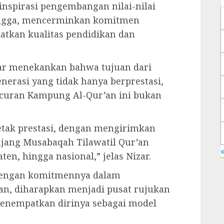
ginspirasi pengembangan nilai-nilai
Lingga, mencerminkan komitmen
tkan kualitas pendidikan dan
ar menekankan bahwa tujuan dari
nerasi yang tidak hanya berprestasi,
uncuran Kampung Al-Qur’an ini bukan
etak prestasi, dengan mengirimkan
ajang Musabaqah Tilawatil Qur’an
«
en, hingga nasional,” jelas Nizar.
 dengan komitmennya dalam
n, diharapkan menjadi pusat rujukan
menempatkan dirinya sebagai model