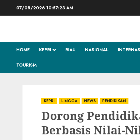
Skip
07/08/2026
10:57:24 AM
to
content
HOME
KEPRI
RIAU
NASIONAL
INTERNA
TOURISM
KEPRI
LINGGA
NEWS
PENDIDIKAN
Dorong Pendidi
Berbasis Nilai-Ni