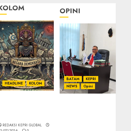
KOLOM
OPINI
BATAM
KEPRI
HEADLINE
KOLOM
NEWS
Opini
KOLOM | Semantik
Ahmad Fakih Rambe,
Kekuasaan dalam
SH: Advokat Senior
Kosa Kata yang
dengan Pengalaman
Berlutut
dan Integritas di
REDAKSI KEPRI GLOBAL
Dunia Hukum
2/07/2026
0