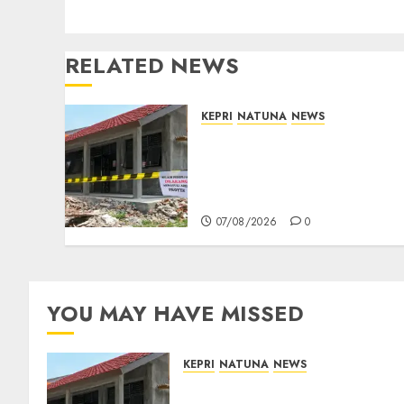
RELATED NEWS
KEPRI
NATUNA
NEWS
Revitalisasi 107 Sekolah
Dimulai, Pemprov Kepri
Prioritaskan Wilayah 3T
dan Sekolah Rusak
07/08/2026
0
YOU MAY HAVE MISSED
KEPRI
NATUNA
NEWS
Revitalisasi 107 Sekolah