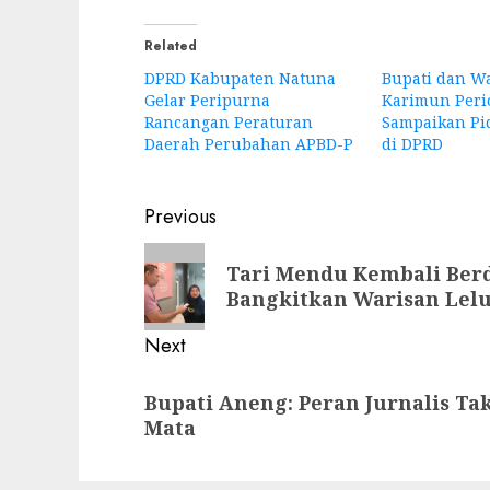
Related
DPRD Kabupaten Natuna
Bupati dan Wa
Gelar Peripurna
Karimun Peri
Rancangan Peraturan
Sampaikan Pi
Daerah Perubahan APBD-P
di DPRD
Post
Previous
navigation
Previous
Tari Mendu Kembali Berd
post:
Bangkitkan Warisan Lel
Next
Next
Bupati Aneng: Peran Jurnalis Ta
post:
Mata