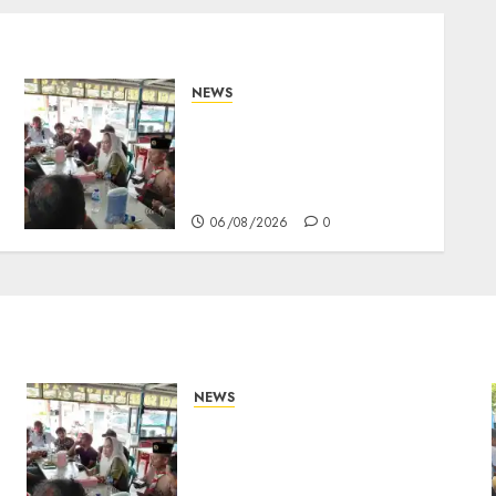
NEWS
Bangun Komunikasi
Tanpa Sekat, Bupati dan
Wakil Bupati Natuna
Ngopi Bersama Wartawan
06/08/2026
0
NEWS
Bangun Komunikasi Tanpa
Sekat, Bupati dan Wakil
Bupati Natuna Ngopi
s