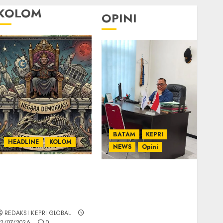
KOLOM
OPINI
BATAM
KEPRI
HEADLINE
KOLOM
NEWS
Opini
KOLOM | Semantik
Ahmad Fakih Rambe,
Kekuasaan dalam
SH: Advokat Senior
Kosa Kata yang
dengan Pengalaman
Berlutut
dan Integritas di
REDAKSI KEPRI GLOBAL
Dunia Hukum
2/07/2026
0