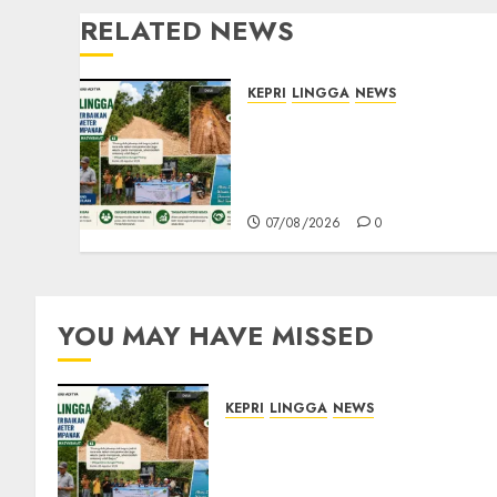
RELATED NEWS
KEPRI
LINGGA
NEWS
CSR PT CSA Berbuah
Manfaat, Jalan Rusak
Menuju Pantai Mempanak
Kini Mulus
07/08/2026
0
YOU MAY HAVE MISSED
KEPRI
LINGGA
NEWS
CSR PT CSA Berbuah
Manfaat, Jalan Rusak Menuju
Pantai Mempanak Kini Mulu