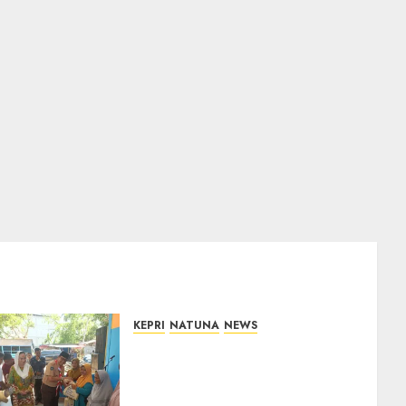
KEPRI
NATUNA
NEWS
Dari Ujung Negeri, Tower
Bersama Group Hadir Bawa
Kepedulian Sosial, Bupati