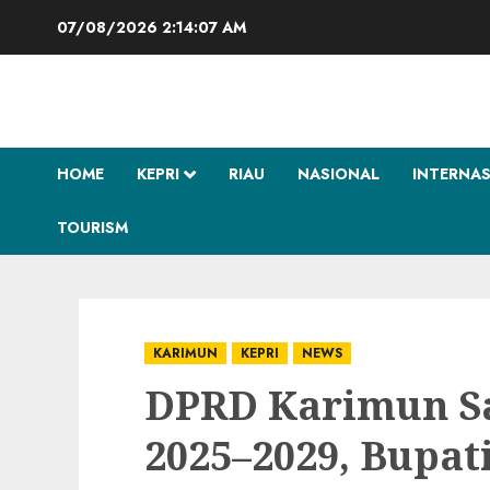
Skip
07/08/2026
2:14:08 AM
to
content
HOME
KEPRI
RIAU
NASIONAL
INTERNA
TOURISM
KARIMUN
KEPRI
NEWS
DPRD Karimun S
2025–2029, Bupat