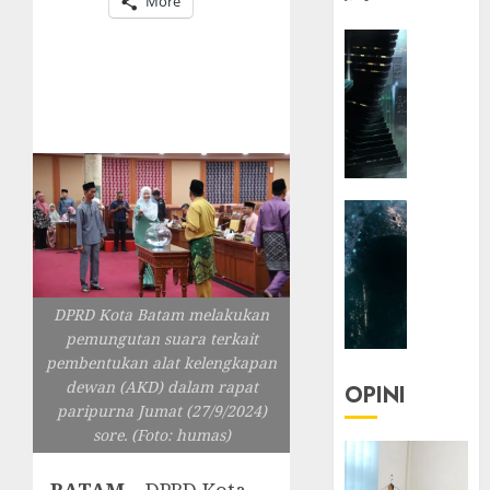
More
HEADLIN
KOLOM
NASIONA
TEKNOLO
KOLO
|
Parado
HEADLIN
Utopia
KOLOM
TEKNOLO
05/06/20
KOLO
0
|
DPRD Kota Batam melakukan
Senjak
pemungutan suara terkait
Human
pembentukan alat kelengkapan
dewan (AKD) dalam rapat
OPINI
paripurna Jumat (27/9/2024)
23/03/20
sore. (Foto: humas)
0
BATAM –
DPRD Kota