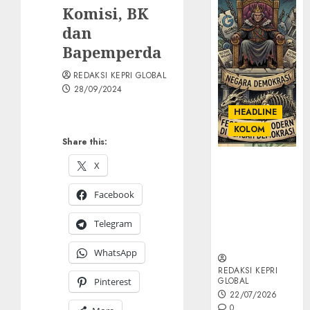
Komisi, BK
dan
Bapemperda
REDAKSI KEPRI GLOBAL
28/09/2024
HEADLINE
KOLOM
Share this:
KOLOM |
X
Semantik
Kekuasaan
Facebook
dalam Kosa
Telegram
Kata yang
Berlutut
WhatsApp
REDAKSI KEPRI
GLOBAL
Pinterest
22/07/2026
0