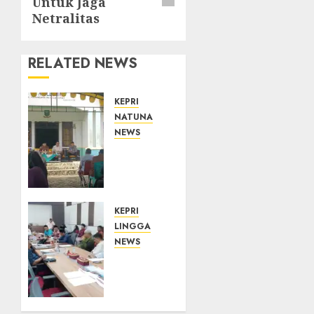
Untuk Jaga
Netralitas
RELATED NEWS
KEPRI
NATUNA
NEWS
Reses
di
Natuna,
DPRD
Kepri
KEPRI
Terima
LINGGA
Aspirasi
NEWS
Jalan
Polemik
Cempaka
Lahan
Putih
PT
hingga
CSA,