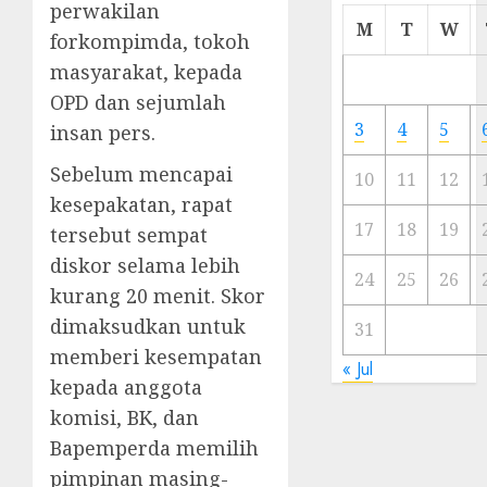
perwakilan
Cermi
M
T
W
forkompimda, tokoh
Meski
Ada
masyarakat, kepada
Artis
OPD dan sejumlah
Ibu
3
4
5
insan pers.
Kota
Sebelum mencapai
10
11
12
23/11/20
kesepakatan, rapat
0
17
18
19
tersebut sempat
diskor selama lebih
24
25
26
kurang 20 menit. Skor
dimaksudkan untuk
31
memberi kesempatan
« Jul
kepada anggota
komisi, BK, dan
Bapemperda memilih
pimpinan masing-