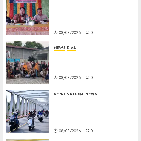
Reses DPRD Kepri di Natuna
Buka Ruang Aspirasi, Warga
Optimistis Usulan
Pembangunan Diperjuangkan
08/08/2026
0
NEWS
RIAU
PT Arara Abadi-AAP Sinarmas
Distrik Merawang Berikan
Bantuan Operasi Gratis
08/08/2026
0
KEPRI
NATUNA
NEWS
Bendera Merah Putih
Berkibar di Jalanan Natuna,
TNI AU Gelorakan Semangat
Kemerdekaan
08/08/2026
0