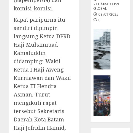
REDAKSI KEPRI
komisi-komisi.
GLOBAL
08/01/2025
Rapat paripurna itu
0
sendiri dipimpin
Opini
langsung Ketua DPRD
MISI
Haji Muhammad
MAS
Kamaluddin
:
Mitigas
didampingi Wakil
Antisip
Ketua I Haji Aweng
Megath
Kurniawan dan Wakil
KEPRI
NATUNA
Ketua III Hendra
05/12/202
NEWS
Asman. Turut
0
Opini
mengikuti rapat
Masyar
tersebut Sekretaris
Sepem
Daerah Kota Batam
Padati
Kampa
Haji Jefridin Hamid,
Pasan