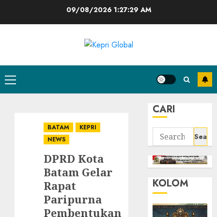
Skip
09/08/2026
1:27:30 AM
to
content
Primary
Menu
CARI
BATAM
KEPRI
Search
NEWS
for:
DPRD Kota
Batam Gelar
KOLOM
Rapat
Paripurna
Pembentukan