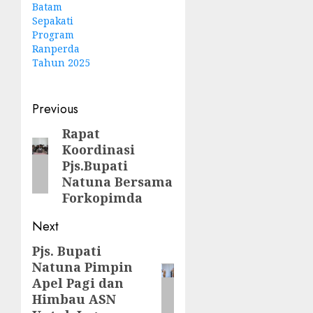
Batam
Sepakati
Program
Ranperda
Tahun 2025
Post
Previous
navigation
Rapat
Previous
Koordinasi
post:
Pjs.Bupati
Natuna Bersama
Forkopimda
Next
Pjs. Bupati
Next
Natuna Pimpin
post:
Apel Pagi dan
Himbau ASN