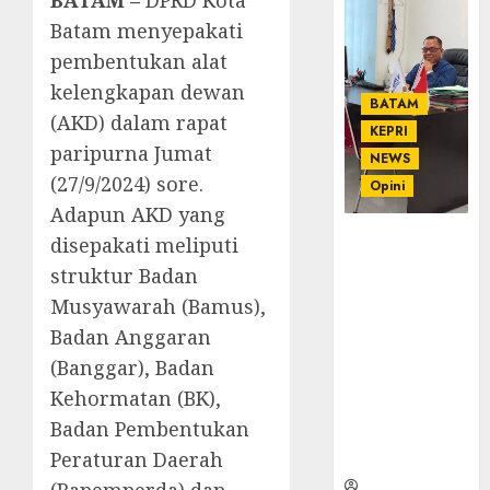
Batam menyepakati
pembentukan alat
kelengkapan dewan
BATAM
(AKD) dalam rapat
KEPRI
paripurna Jumat
NEWS
(27/9/2024) sore.
Opini
Adapun AKD yang
Ahmad Fakih
disepakati meliputi
Rambe, SH:
struktur Badan
Advokat
Musyawarah (Bamus),
Senior
Badan Anggaran
dengan
Pengalaman
(Banggar), Badan
dan
Kehormatan (BK),
Integritas di
Badan Pembentukan
Dunia
Peraturan Daerah
Hukum
(Bapemperda) dan