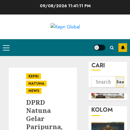
Skip
09/08/2026
11:41:11 PM
to
content
Primary
Menu
CARI
KEPRI
Search
NATUNA
for:
NEWS
DPRD
KOLOM
Natuna
Gelar
Paripurna,