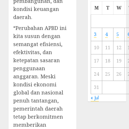
pembangunan, dan
Cermi
M
T
W
kondisi keuangan
Meski
daerah.
Ada
Artis
“Perubahan APBD ini
Ibu
3
4
5
kita susun dengan
Kota
semangat efisiensi,
10
11
12
23/11/20
efektivitas, dan
ketepatan sasaran
0
17
18
19
penggunaan
24
25
26
anggaran. Meski
kondisi ekonomi
31
global dan nasional
« Jul
penuh tantangan,
pemerintah daerah
tetap berkomitmen
memberikan