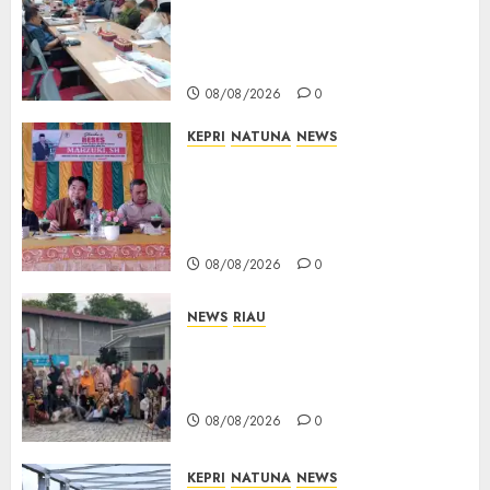
Limbung Tegas: Tak Akan
Teken Surat Tanah Tanpa
Bukti Sah
08/08/2026
0
KEPRI
NATUNA
NEWS
Reses DPRD Kepri di Natuna
Buka Ruang Aspirasi, Warga
Optimistis Usulan
Pembangunan Diperjuangkan
08/08/2026
0
NEWS
RIAU
PT Arara Abadi-AAP Sinarmas
Distrik Merawang Berikan
Bantuan Operasi Gratis
08/08/2026
0
KEPRI
NATUNA
NEWS