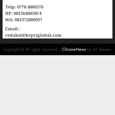
Telp: 0778 4806376
HP: 081364005874
WA: 081372000937
Email :
redaksi@kepriglobal.com
Copyright © All rights reserved.
|
ChromeNews
by AF themes.