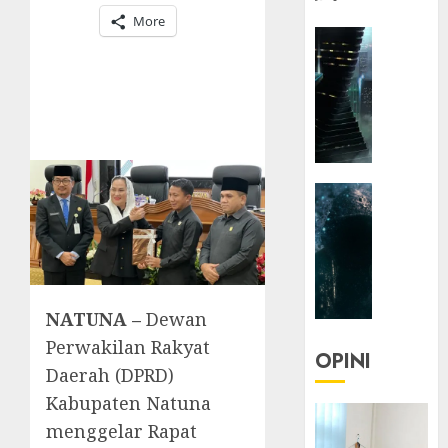
More
HEADLIN
KOLOM
NASIONA
TEKNOLO
KOLO
|
Parado
HEADLIN
Utopia
KOLOM
TEKNOLO
05/06/20
KOLO
0
|
Senjak
NATUNA –
Dewan
Human
Perwakilan Rakyat
OPINI
Daerah (DPRD)
23/03/20
Kabupaten Natuna
0
menggelar Rapat