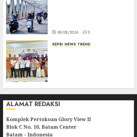
Bendera Merah Putih
Berkibar di Jalanan Natuna,
TNI AU Gelorakan Semangat
Kemerdekaan
08/08/2026
0
KEPRI
NEWS
TREND
Ombudsman Kepri Tampung
Puluhan Keluhan Warga
Bintan, Mulai dari Bantuan
Sosial, BBM Solar, Hingga
Lampu Jalan
08/08/2026
0
ALAMAT REDAKSI
Komplek Pertokoan Glory View II
Blok C No. 10, Batam Center
Batam – Indonesia