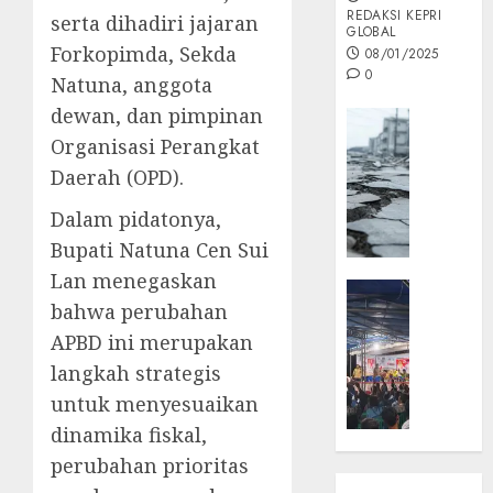
REDAKSI KEPRI
serta dihadiri jajaran
GLOBAL
Forkopimda, Sekda
08/01/2025
0
Natuna, anggota
dewan, dan pimpinan
Opini
Organisasi Perangkat
MISI
MAS
Daerah (OPD).
:
Dalam pidatonya,
Mitigas
Antisip
Bupati Natuna Cen Sui
Megath
Lan menegaskan
KEPRI
bahwa perubahan
NATUNA
05/12/202
NEWS
APBD ini merupakan
0
Opini
langkah strategis
Masyar
untuk menyesuaikan
Sepem
dinamika fiskal,
Padati
perubahan prioritas
Kampa
Pasan