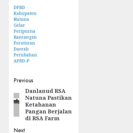
DPRD
Kabupaten
Natuna
Gelar
Peripurna
Rancangan
Peraturan
Daerah
Perubahan
APBD-P
Post
Previous
navigation
Danlanud RSA
Previous
Natuna Pastikan
post:
Ketahanan
Pangan Berjalan
di RSA Farm
Next