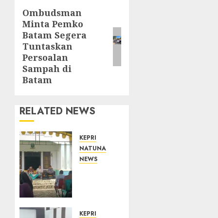
Ombudsman
Next
Minta Pemko
post:
Batam Segera
Tuntaskan
Persoalan
Sampah di
Batam
RELATED NEWS
KEPRI
NATUNA
NEWS
Reses
di
Natuna,
DPRD
Kepri
KEPRI