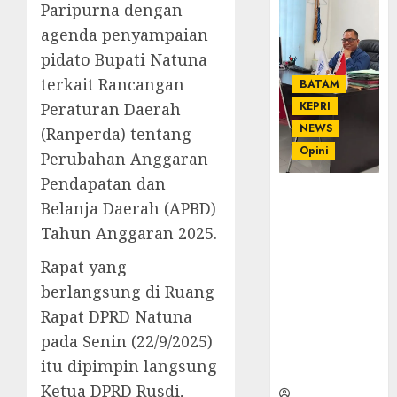
Paripurna dengan
agenda penyampaian
pidato Bupati Natuna
terkait Rancangan
BATAM
Peraturan Daerah
KEPRI
NEWS
(Ranperda) tentang
Opini
Perubahan Anggaran
Pendapatan dan
Ahmad Fakih
Belanja Daerah (APBD)
Rambe, SH:
Tahun Anggaran 2025.
Advokat
Senior
Rapat yang
dengan
berlangsung di Ruang
Pengalaman
dan
Rapat DPRD Natuna
Integritas di
pada Senin (22/9/2025)
Dunia
itu dipimpin langsung
Hukum
Ketua DPRD Rusdi,