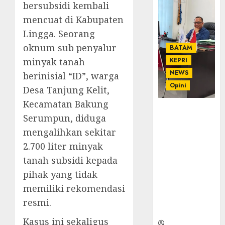
bersubsidi kembali
mencuat di Kabupaten
Lingga. Seorang
oknum sub penyalur
BATAM
minyak tanah
KEPRI
NEWS
berinisial “ID”, warga
Opini
Desa Tanjung Kelit,
Kecamatan Bakung
Ahmad Fakih
Serumpun, diduga
Rambe, SH:
mengalihkan sekitar
Advokat
Senior
2.700 liter minyak
dengan
tanah subsidi kepada
Pengalaman
pihak yang tidak
dan
memiliki rekomendasi
Integritas di
Dunia
resmi.
Hukum
Kasus ini sekaligus