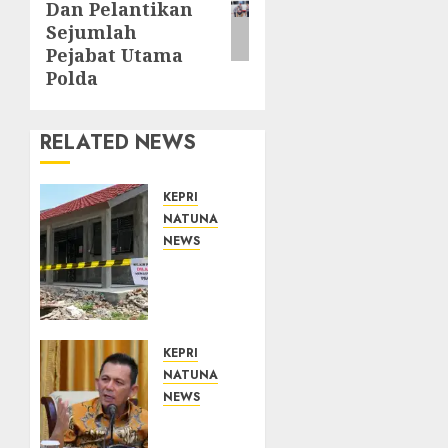
Dan Pelantikan
Sejumlah
Pejabat Utama
Polda
RELATED NEWS
KEPRI
NATUNA
NEWS
Revitalisasi
107
Sekolah
Dimulai,
Pemprov
KEPRI
Kepri
NATUNA
Prioritaskan
NEWS
Wilayah
Tim
3T dan
Konsultan