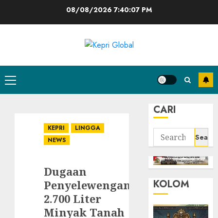
Skip
08/08/2026
7:40:08 PM
to
content
Primary
Menu
CARI
KEPRI
LINGGA
Search
NEWS
for:
Dugaan
KOLOM
Penyelewengan
2.700 Liter
Minyak Tanah