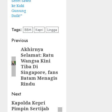
Seret Sawit
ke Kaki
Gunung
Daik!”
Tags:
BBM
Kepri
Lingga
Post
Previous
navigation
Akhirnya
Previous
Selamat: Ratu
post:
Wangsa Kini
Tiba Di
Singapore, fans
Batam Menagis
Rindu
Next
Kapolda Kepri
Next
Pimpin Sertijab
post: