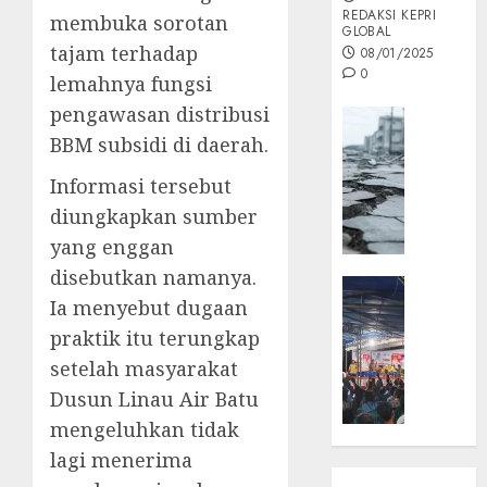
REDAKSI KEPRI
membuka sorotan
GLOBAL
tajam terhadap
08/01/2025
0
lemahnya fungsi
pengawasan distribusi
Opini
BBM subsidi di daerah.
MISI
MAS
Informasi tersebut
:
diungkapkan sumber
Mitigas
Antisip
yang enggan
Megath
disebutkan namanya.
KEPRI
Ia menyebut dugaan
NATUNA
05/12/202
NEWS
praktik itu terungkap
0
Opini
setelah masyarakat
Masyar
Dusun Linau Air Batu
Sepem
mengeluhkan tidak
Padati
lagi menerima
Kampa
Pasan