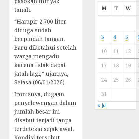
pasokan minyak
Cermi
M
T
W
tanah.
Meski
Ada
“Hampir 2.700 liter
Artis
diduga sudah
Ibu
3
4
5
berpindah tangan.
Kota
Baru diketahui setelah
10
11
12
23/11/20
warga mengadu
karena tidak dapat
0
17
18
19
jatah lagi,” ujarnya,
24
25
26
Selasa (06/01/2026).
Ironisnya, dugaan
31
penyelewengan dalam
« Jul
jumlah besar ini
disebut terjadi tanpa
terdeteksi sejak awal.
Kondisi tersebut