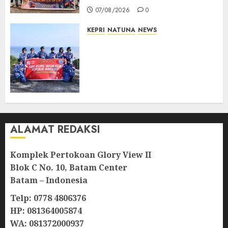
07/08/2026
0
KEPRI
NATUNA
NEWS
Merah Putih Raksasa Berkibar
di Perbatasan, TNI AU dan
Lintas Instansi Perkuat
Semangat Kebangsaan di
Natuna
07/08/2026
0
ALAMAT REDAKSI
Komplek Pertokoan Glory View II
Blok C No. 10, Batam Center
Batam – Indonesia
Telp: 0778 4806376
HP: 081364005874
WA: 081372000937