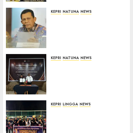
07/08/2026
0
KEPRI
NATUNA
NEWS
Revitalisasi 107 Sekolah di
Kepri Telan Rp97 Miliar,
Pemerintah Prioritaskan
Wilayah 3T untuk Perkuat
Mutu Pendidikan
07/08/2026
0
KEPRI
NATUNA
NEWS
Kejari Natuna dan KPU Teken
Kerja Sama Lima Tahun,
Perkuat Pendampingan
Hukum Penyelenggaraan
Pemilu
07/08/2026
0
KEPRI
LINGGA
NEWS
Ketua DPRD Lingga Maya Sari
Buka Turnamen Voli
Senempek Open I, Dorong
Lahirnya Atlet Berprestasi