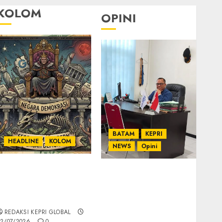
KOLOM
OPINI
BATAM
KEPRI
HEADLINE
KOLOM
NEWS
Opini
KOLOM | Semantik
Ahmad Fakih Rambe,
Kekuasaan dalam
SH: Advokat Senior
Kosa Kata yang
dengan Pengalaman
Berlutut
dan Integritas di
REDAKSI KEPRI GLOBAL
Dunia Hukum
2/07/2026
0