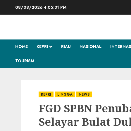
Skip
08/08/2026
4:05:32 PM
to
content
HOME
KEPRI
RIAU
NASIONAL
INTERNA
TOURISM
KEPRI
LINGGA
NEWS
FGD SPBN Penuba
Selayar Bulat Du