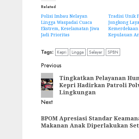
Related
Polisi Imbau Nelayan
Tradisi Unik F
Lingga Waspadai Cuaca
Jongkong Lay
Ekstrem, Keselamatan Jiwa
Kemerdekaan 
Jadi Prioritas
Kepulauan A
Tags:
Kepri
Lingga
Selayar
SPBN
Post
Previous
navigation
Previous
Tingkatkan Pelayanan Hum
Kepri Hadirkan Patroli P
post:
Lingkungan
Next
Next
BPOM Apresiasi Standar Keamana
post:
Makanan Anak Diperlakukan Seta