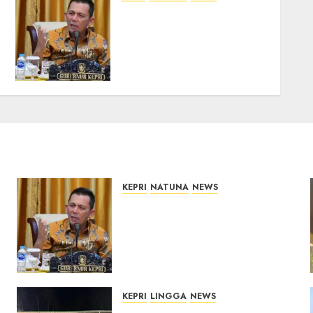
Tim Konsultan Kawal
Revitalisasi 107 Sekolah di
Kepri, Pastikan
Pembangunan Berkualitas
dan Tepat Sasaran
07/08/2026
0
KEPRI
NATUNA
NEWS
Tim Konsultan Kawal
Revitalisasi 107 Sekolah di
Kepri, Pastikan
Pembangunan Berkualitas
dan Tepat Sasaran
07/08/2026
0
KEPRI
LINGGA
NEWS