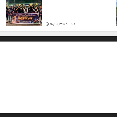
n
Ketua DPRD Lingga Maya
Sari Buka Turnamen Voli
Senempek Open I, Dorong
Lahirnya Atlet Berprestasi
07/08/2026
0