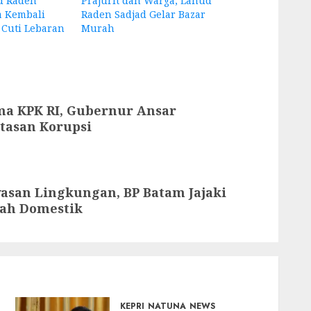
d Raden
Prajurit dan Warga, Lanud
a Kembali
Raden Sadjad Gelar Bazar
 Cuti Lebaran
Murah
ma KPK RI, Gubernur Ansar
asan Korupsi
san Lingkungan, BP Batam Jajaki
bah Domestik
KEPRI
NATUNA
NEWS