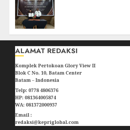
Kejari Natuna dan KPU Teke
Kerja Sama Lima Tahun,
Perkuat Pendampingan
Hukum Penyelenggaraan
Pemilu
07/08/2026
0
ALAMAT REDAKSI
Komplek Pertokoan Glory View II
Blok C No. 10, Batam Center
Batam – Indonesia
Telp: 0778 4806376
HP: 081364005874
WA: 081372000937
Email :
redaksi@kepriglobal.com