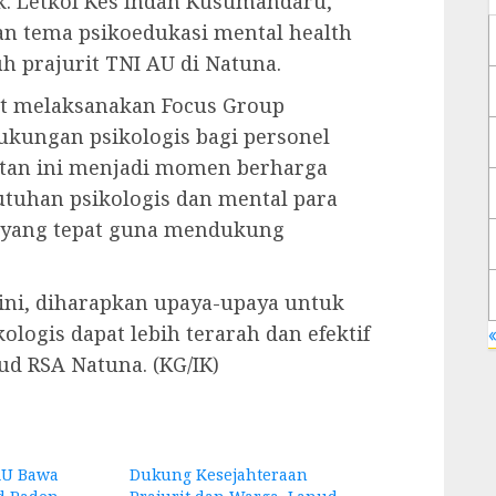
k. Letkol Kes Indah Kusumandaru,
ikan tema psikoedukasi mental health
h prajurit TNI AU di Natuna.
rut melaksanakan Focus Group
ukungan psikologis bagi personel
atan ini menjadi momen berharga
uhan psikologis dan mental para
i yang tepat guna mendukung
ini, diharapkan upaya-upaya untuk
logis dapat lebih terarah dan efektif
«
ud RSA Natuna. (KG/IK)
AU Bawa
Dukung Kesejahteraan