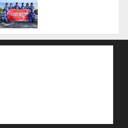
Merah Putih Raksasa
Berkibar di Perbatasan, TNI
AU dan Lintas Instansi
Perkuat Semangat
Kebangsaan di Natuna
07/08/2026
0