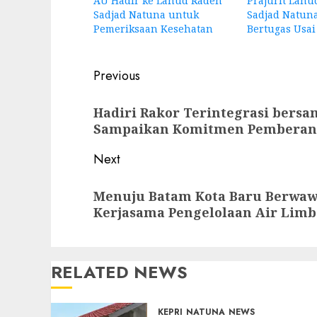
AU Hadir ke Lanud Raden
Prajurit Lanu
Sadjad Natuna untuk
Sadjad Natun
Pemeriksaan Kesehatan
Bertugas Usai
Post
Previous
navigation
Previous
Hadiri Rakor Terintegrasi bersa
post:
Sampaikan Komitmen Pemberant
Next
Next
Menuju Batam Kota Baru Berwawa
post:
Kerjasama Pengelolaan Air Lim
RELATED NEWS
KEPRI
NATUNA
NEWS