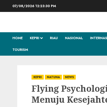
Skip
07/08/2026
12:23:31 PM
to
content
HOME
KEPRI
RIAU
NASIONAL
INTERNA
TOURISM
KEPRI
NATUNA
NEWS
Flying Psycholo
Menuju Kesejaht