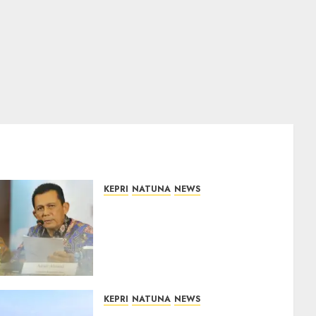
KEPRI
NATUNA
NEWS
Revitalisasi 107 Sekolah di
Kepri Telan Rp97 Miliar,
Pemerintah Prioritaskan
Wilayah 3T untuk Perkuat
Mutu Pendidikan
07/08/2026
0
KEPRI
NATUNA
NEWS