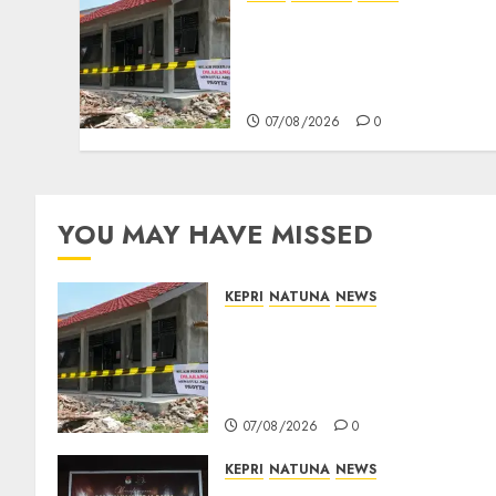
Revitalisasi 107 Sekolah
Dimulai, Pemprov Kepri
Prioritaskan Wilayah 3T
dan Sekolah Rusak
07/08/2026
0
YOU MAY HAVE MISSED
KEPRI
NATUNA
NEWS
Revitalisasi 107 Sekolah
Dimulai, Pemprov Kepri
Prioritaskan Wilayah 3T dan
Sekolah Rusak
07/08/2026
0
KEPRI
NATUNA
NEWS