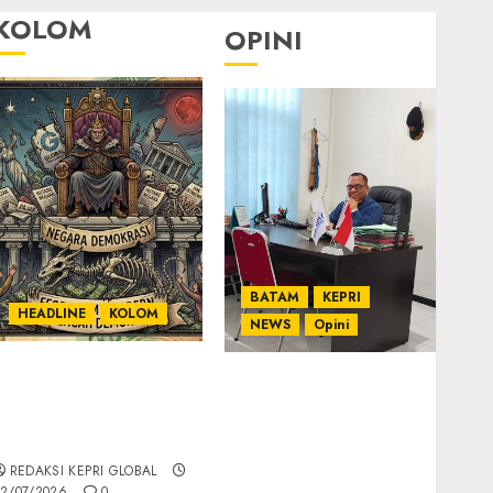
KOLOM
OPINI
BATAM
KEPRI
HEADLINE
KOLOM
NEWS
Opini
KOLOM | Semantik
Ahmad Fakih Rambe,
Kekuasaan dalam
SH: Advokat Senior
Kosa Kata yang
dengan Pengalaman
Berlutut
dan Integritas di
REDAKSI KEPRI GLOBAL
Dunia Hukum
2/07/2026
0