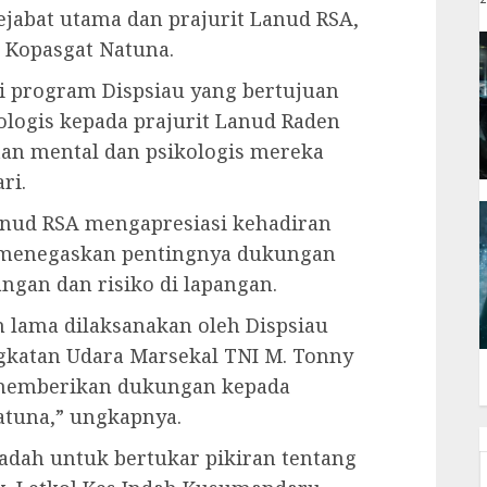
jabat utama dan prajurit Lanud RSA,
 Kopasgat Natuna.
i program Dispsiau yang bertujuan
ogis kepada prajurit Lanud Raden
an mental dan psikologis mereka
ri.
ud RSA mengapresiasi kehadiran
l menegaskan pentingnya dukungan
ngan dan risiko di lapangan.
h lama dilaksanakan oleh Dispsiau
ngkatan Udara Marsekal TNI M. Tonny
n memberikan dukungan kepada
atuna,” ungkapnya.
 wadah untuk bertukar pikiran tentang