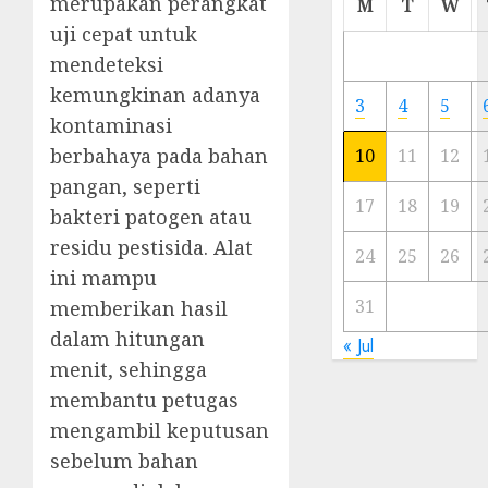
merupakan perangkat
M
T
W
Meski
uji cepat untuk
Ada
mendeteksi
Artis
kemungkinan adanya
Ibu
3
4
5
Kota
kontaminasi
berbahaya pada bahan
10
11
12
23/11/20
pangan, seperti
0
17
18
19
bakteri patogen atau
residu pestisida. Alat
24
25
26
ini mampu
31
memberikan hasil
dalam hitungan
« Jul
menit, sehingga
membantu petugas
mengambil keputusan
sebelum bahan