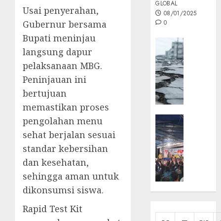
GLOBAL
Usai penyerahan,
08/01/2025
Gubernur bersama
0
Bupati meninjau
Opini
langsung dapur
MISI
pelaksanaan MBG.
MAS
:
Peninjauan ini
Mitigas
bertujuan
Antisip
memastikan proses
Megath
KEPRI
pengolahan menu
NATUNA
05/12/202
sehat berjalan sesuai
NEWS
standar kebersihan
0
Opini
dan kesehatan,
Masyar
sehingga aman untuk
Sepem
Padati
dikonsumsi siswa.
Kampa
Rapid Test Kit
Pasan
Cermi