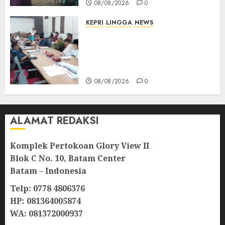
08/08/2026
0
KEPRI
LINGGA
NEWS
Polemik Lahan PT CSA, Kades
Limbung Tegas: Tak Akan
Teken Surat Tanah Tanpa
Bukti Sah
08/08/2026
0
ALAMAT REDAKSI
Komplek Pertokoan Glory View II
Blok C No. 10, Batam Center
Batam – Indonesia
Telp: 0778 4806376
HP: 081364005874
WA: 081372000937