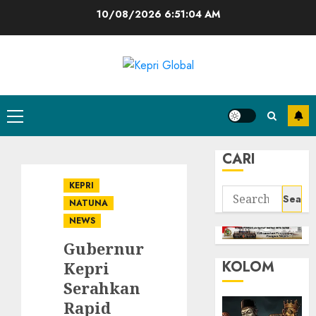
Skip
10/08/2026
6:51:05 AM
to
content
Primary
Menu
CARI
KEPRI
Search
NATUNA
for:
NEWS
Gubernur
KOLOM
Kepri
Serahkan
Rapid