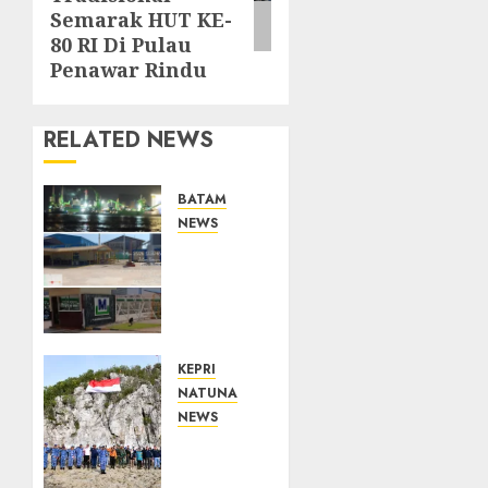
Semarak HUT KE-
80 RI Di Pulau
Penawar Rindu
RELATED NEWS
BATAM
NEWS
Nelayan
Tradisional
Batu
Merah
Keluhkan
Pembuangan
KEPRI
Lumpur
NATUNA
ke Laut
NEWS
Hasil
Kibarkan
Dredging
Merah