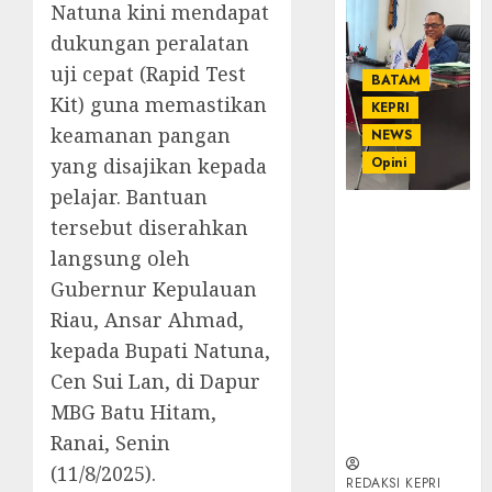
Natuna kini mendapat
dukungan peralatan
uji cepat (Rapid Test
BATAM
Kit) guna memastikan
KEPRI
keamanan pangan
NEWS
yang disajikan kepada
Opini
pelajar. Bantuan
Ahmad Fakih
tersebut diserahkan
Rambe, SH:
langsung oleh
Advokat
Gubernur Kepulauan
Senior
dengan
Riau, Ansar Ahmad,
Pengalaman
kepada Bupati Natuna,
dan
Cen Sui Lan, di Dapur
Integritas di
MBG Batu Hitam,
Dunia
Hukum
Ranai, Senin
(11/8/2025).
REDAKSI KEPRI