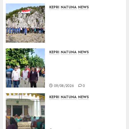
10/08/2026
0
KEPRI
NATUNA
NEWS
Kibarkan Merah Putih di
Pulau Sahi, TNI AU dan
Masyarakat Natuna Kobarkan
Semangat Kemerdekaan di
Wilayah Perbatasan
10/08/2026
0
KEPRI
NATUNA
NEWS
Semarak HUT ke-19 Desa
Selading, Marzuki Ajak
Warga Rawat Kebersamaan
dan Kepedulian
09/08/2026
0
KEPRI
NATUNA
NEWS
Reses di Natuna, DPRD Kepri
Terima Aspirasi Jalan
Cempaka Putih hingga Akses
Air Lengit–Selemam