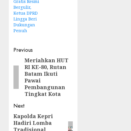
Gratis Resmi
Bergulir,
Ketua DPRD
Lingga Beri
Dukungan
Penuh
Post
Previous
navigation
Meriahkan HUT
Previous
RI KE-80, Rutan
post:
Batam Ikuti
Pawai
Pembangunan
Tingkat Kota
Next
Kapolda Kepri
Next
Hadiri Lomba
post:
Tradisional