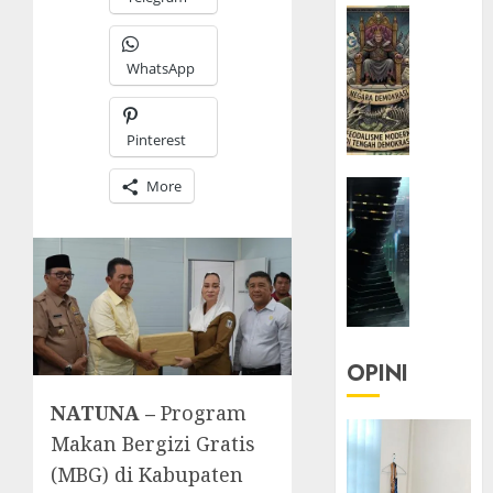
HEADLIN
KOLOM
WhatsApp
KOLO
|
Semant
Pinterest
Kekuas
dalam
More
HEADLIN
Kosa
KOLOM
Kata
NASIONA
yang
TEKNOLO
Berlut
KOLO
|
22/07/20
Parado
0
Utopia
OPINI
NATUNA –
Program
05/06/20
Makan Bergizi Gratis
0
(MBG) di Kabupaten