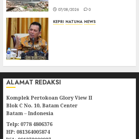
Sekolah Rusak
07/08/2026
0
KEPRI
NATUNA
NEWS
Tim Konsultan Kawal
Revitalisasi 107 Sekolah di
Kepri, Pastikan Pembangunan
Berkualitas dan Tepat
Sasaran
07/08/2026
0
ALAMAT REDAKSI
Komplek Pertokoan Glory View II
Blok C No. 10, Batam Center
Batam – Indonesia
Telp: 0778 4806376
HP: 081364005874