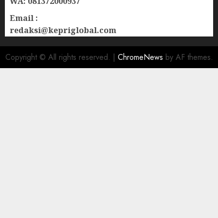
WA: 081372000937
Email :
redaksi@kepriglobal.com
Copyright © All rights reserved.
|
ChromeNews
by AF themes.