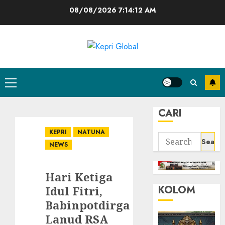
Skip
08/08/2026
7:14:12 AM
to
content
Primary
Menu
CARI
KEPRI
NATUNA
Search
NEWS
for:
Hari Ketiga
KOLOM
Idul Fitri,
Babinpotdirga
Lanud RSA