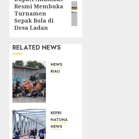
Resmi Membuka
post:
Turnamen
Sepak Bola di
Desa Ladan
RELATED NEWS
NEWS
RIAU
PT
Arara
Abadi-
AAP
Sinarmas
Distrik
KEPRI
Merawang
NATUNA
Berikan
NEWS
Bantuan
Bendera