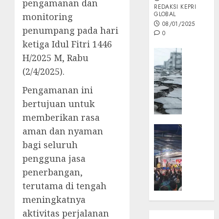
pengamanan dan
REDAKSI KEPRI
GLOBAL
monitoring
08/01/2025
penumpang pada hari
0
ketiga Idul Fitri 1446
Opini
H/2025 M, Rabu
MISI
(2/4/2025).
MAS
:
Pengamanan ini
Mitigas
bertujuan untuk
Antisip
memberikan rasa
Megath
KEPRI
aman dan nyaman
NATUNA
05/12/202
bagi seluruh
NEWS
pengguna jasa
0
Opini
penerbangan,
Masyar
terutama di tengah
Sepem
Padati
meningkatnya
Kampa
aktivitas perjalanan
Pasan