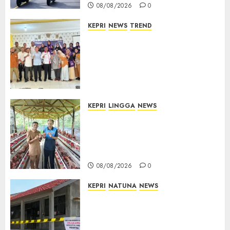
08/08/2026
0
KEPRI
NEWS
TREND
Ombudsman Kepri Tampung
Puluhan Keluhan Warga
Bintan, Mulai dari Bantuan
Sosial, BBM Solar, Hingga
Lampu Jalan
08/08/2026
0
KEPRI
LINGGA
NEWS
Produksi Belum Mampu
Penuhi Pasar, BUMDes Desa
Keton Berharap Dukungan
Penambahan Ayam Petelur
08/08/2026
0
KEPRI
NATUNA
NEWS
Revitalisasi 107 Sekolah
Dimulai, Pemprov Kepri
Prioritaskan Wilayah 3T dan