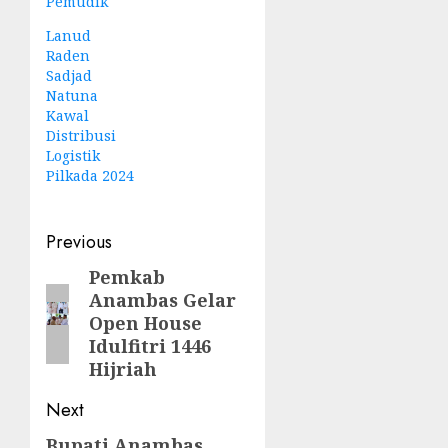
Pemudik
Lanud
Raden
Sadjad
Natuna
Kawal
Distribusi
Logistik
Pilkada 2024
Post
Previous
navigation
Pemkab
Previous
Anambas Gelar
post:
Open House
Idulfitri 1446
Hijriah
Next
Bupati Anambas
Next