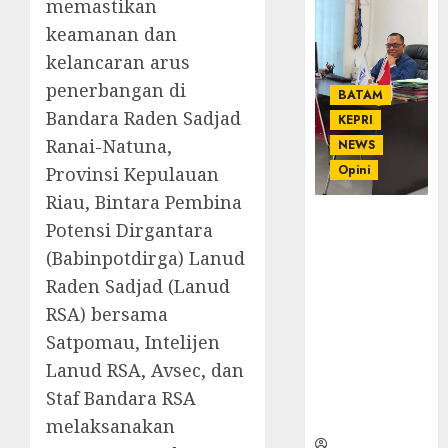
memastikan
keamanan dan
kelancaran arus
penerbangan di
BATAM
Bandara Raden Sadjad
KEPRI
Ranai-Natuna,
NEWS
Opini
Provinsi Kepulauan
Riau, Bintara Pembina
Ahmad Fakih
Potensi Dirgantara
Rambe, SH:
(Babinpotdirga) Lanud
Advokat
Raden Sadjad (Lanud
Senior
dengan
RSA) bersama
Pengalaman
Satpomau, Intelijen
dan
Lanud RSA, Avsec, dan
Integritas di
Staf Bandara RSA
Dunia
Hukum
melaksanakan