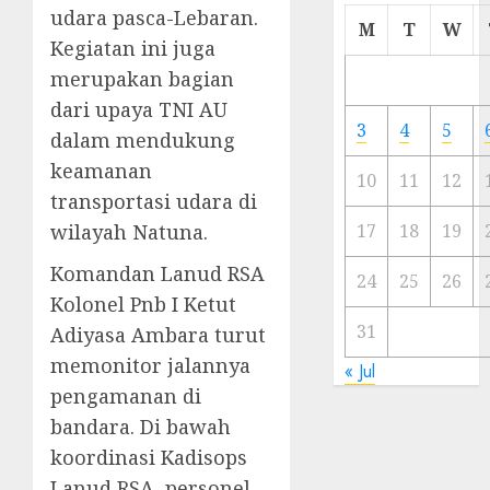
udara pasca-Lebaran.
Cermi
M
T
W
Meski
Kegiatan ini juga
Ada
merupakan bagian
Artis
dari upaya TNI AU
Ibu
3
4
5
dalam mendukung
Kota
keamanan
10
11
12
23/11/20
transportasi udara di
0
wilayah Natuna.
17
18
19
Komandan Lanud RSA
24
25
26
Kolonel Pnb I Ketut
31
Adiyasa Ambara turut
memonitor jalannya
« Jul
pengamanan di
bandara. Di bawah
koordinasi Kadisops
Lanud RSA, personel