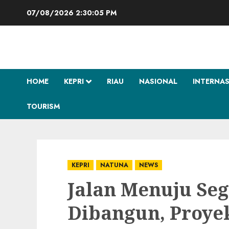
Skip
07/08/2026
2:30:06 PM
to
content
HOME
KEPRI
RIAU
NASIONAL
INTERNA
TOURISM
KEPRI
NATUNA
NEWS
Jalan Menuju Se
Dibangun, Proyek