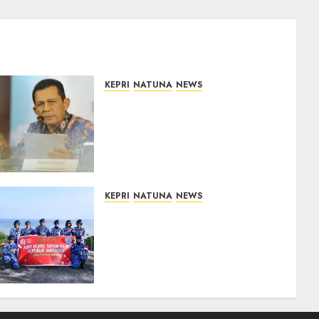
KEPRI
NATUNA
NEWS
Revitalisasi 107 Sekolah di
Kepri Telan Rp97 Miliar,
Pemerintah Prioritaskan
Wilayah 3T untuk Perkuat
Mutu Pendidikan
07/08/2026
0
KEPRI
NATUNA
NEWS
Merah Putih Raksasa
Berkibar di Perbatasan, TNI
AU dan Lintas Instansi
Perkuat Semangat
Kebangsaan di Natuna
07/08/2026
0