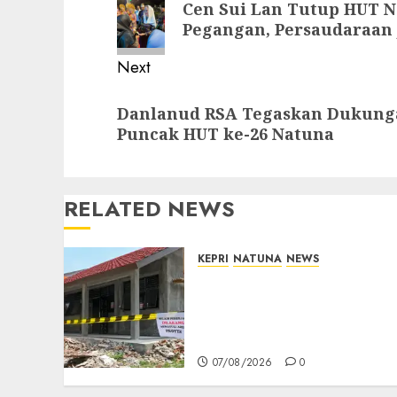
Cen Sui Lan Tutup HUT N
post:
Pegangan, Persaudaraan 
Next
Next
Danlanud RSA Tegaskan Dukung
post:
Puncak HUT ke-26 Natuna
RELATED NEWS
KEPRI
NATUNA
NEWS
Revitalisasi 107 Sekolah
Dimulai, Pemprov Kepri
Prioritaskan Wilayah 3T
dan Sekolah Rusak
07/08/2026
0