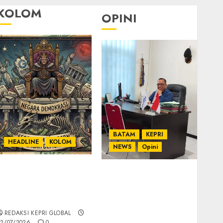
KOLOM
OPINI
BATAM
KEPRI
HEADLINE
KOLOM
NEWS
Opini
KOLOM | Semantik
Ahmad Fakih Rambe,
Kekuasaan dalam
SH: Advokat Senior
Kosa Kata yang
dengan Pengalaman
Berlutut
dan Integritas di
REDAKSI KEPRI GLOBAL
Dunia Hukum
2/07/2026
0