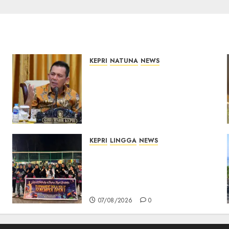
KEPRI
NATUNA
NEWS
Tim Konsultan Kawal
Revitalisasi 107 Sekolah di
Kepri, Pastikan
Pembangunan Berkualitas
dan Tepat Sasaran
07/08/2026
0
KEPRI
LINGGA
NEWS
n
Ketua DPRD Lingga Maya
Sari Buka Turnamen Voli
Senempek Open I, Dorong
Lahirnya Atlet Berprestasi
07/08/2026
0