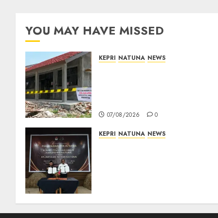
YOU MAY HAVE MISSED
KEPRI
NATUNA
NEWS
Revitalisasi 107 Sekolah
Dimulai, Pemprov Kepri
Prioritaskan Wilayah 3T dan
Sekolah Rusak
07/08/2026
0
KEPRI
NATUNA
NEWS
Kejari Natuna dan KPU Teke
Kerja Sama Lima Tahun,
Perkuat Pendampingan
Hukum Penyelenggaraan
Pemilu
07/08/2026
0