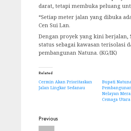
darat, tetapi membuka peluang un
“Setiap meter jalan yang dibuka ada
Cen Sui Lan.
Dengan proyek yang kini berjalan
status sebagai kawasan terisolasi
pembangunan Natuna. (KG/IK)
Related
Cermin Akan Prioritaskan
Bupati Natun
Jalan Lingkar Sedanau
Pembanguna
Nelayan Mera
Cemaga Utara
Post
Previous
navigation
Previous