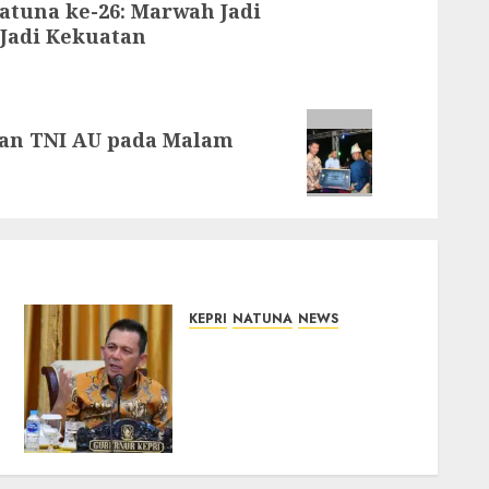
atuna ke-26: Marwah Jadi
Jadi Kekuatan
an TNI AU pada Malam
KEPRI
NATUNA
NEWS
Tim Konsultan Kawal
Revitalisasi 107 Sekolah di
Kepri, Pastikan
Pembangunan Berkualitas
dan Tepat Sasaran
07/08/2026
0