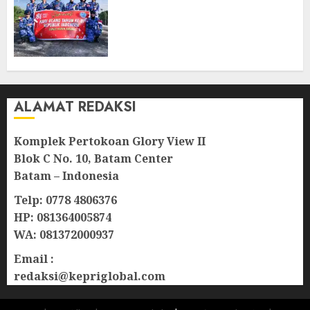
di Perbatasan, TNI AU dan
Lintas Instansi Perkuat
Semangat Kebangsaan di
Natuna
07/08/2026
0
ALAMAT REDAKSI
Komplek Pertokoan Glory View II
Blok C No. 10, Batam Center
Batam – Indonesia
Telp: 0778 4806376
HP: 081364005874
WA: 081372000937
Email :
redaksi@kepriglobal.com