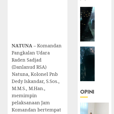
HEADLIN
KOLOM
NASIONA
TEKNOLO
KOLO
|
Parado
NATUNA –
Komandan
HEADLIN
Utopia
Pangkalan Udara
KOLOM
Raden Sadjad
TEKNOLO
05/06/20
(Danlanud RSA)
KOLO
0
|
Natuna, Kolonel Pnb
Senjak
Dedy Iskandar, S.Sos.,
Human
M.M.S., M.Han.,
OPINI
memimpin
23/03/20
pelaksanaan Jam
0
Komandan bertempat