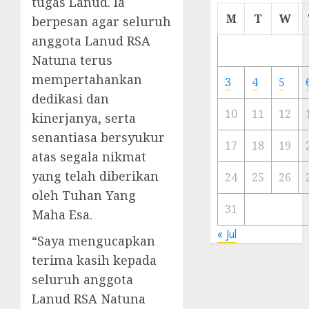
tugas Lanud. Ia
Cermi
M
T
W
berpesan agar seluruh
Meski
anggota Lanud RSA
Ada
Natuna terus
Artis
Ibu
mempertahankan
3
4
5
Kota
dedikasi dan
10
11
12
kinerjanya, serta
23/11/20
senantiasa bersyukur
0
17
18
19
atas segala nikmat
yang telah diberikan
24
25
26
oleh Tuhan Yang
31
Maha Esa.
« Jul
“Saya mengucapkan
terima kasih kepada
seluruh anggota
Lanud RSA Natuna