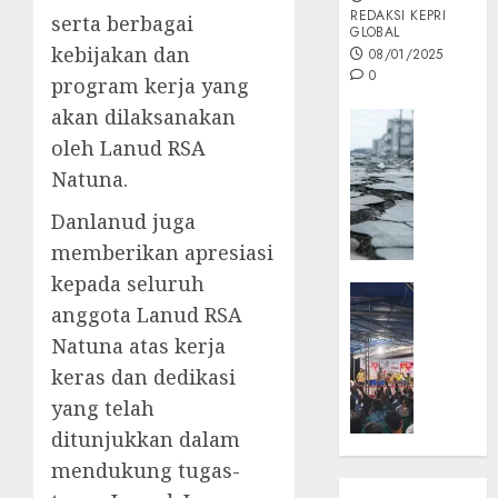
REDAKSI KEPRI
serta berbagai
GLOBAL
kebijakan dan
08/01/2025
0
program kerja yang
akan dilaksanakan
Opini
oleh Lanud RSA
MISI
MAS
Natuna.
:
Danlanud juga
Mitigas
Antisip
memberikan apresiasi
Megath
kepada seluruh
KEPRI
anggota Lanud RSA
NATUNA
05/12/202
NEWS
Natuna atas kerja
0
Opini
keras dan dedikasi
Masyar
yang telah
Sepem
ditunjukkan dalam
Padati
mendukung tugas-
Kampa
Pasan