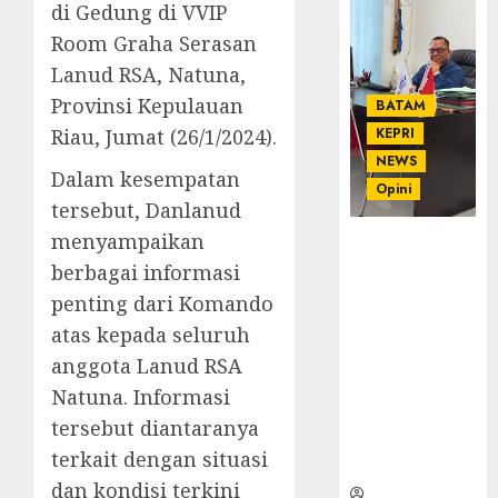
di Gedung di VVIP
Room Graha Serasan
Lanud RSA, Natuna,
Provinsi Kepulauan
BATAM
Riau, Jumat (26/1/2024).
KEPRI
NEWS
Dalam kesempatan
Opini
tersebut, Danlanud
menyampaikan
Ahmad Fakih
Rambe, SH:
berbagai informasi
Advokat
penting dari Komando
Senior
atas kepada seluruh
dengan
anggota Lanud RSA
Pengalaman
dan
Natuna. Informasi
Integritas di
tersebut diantaranya
Dunia
terkait dengan situasi
Hukum
dan kondisi terkini