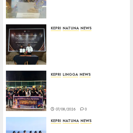
Pemerintah Prioritaskan
Wilayah 3T untuk Perkuat
Mutu Pendidikan
07/08/2026
0
KEPRI
NATUNA
NEWS
Kejari Natuna dan KPU Teken
Kerja Sama Lima Tahun,
Perkuat Pendampingan
Hukum Penyelenggaraan
Pemilu
07/08/2026
0
KEPRI
LINGGA
NEWS
Ketua DPRD Lingga Maya Sari
Buka Turnamen Voli
Senempek Open I, Dorong
Lahirnya Atlet Berprestasi
07/08/2026
0
KEPRI
NATUNA
NEWS
Merah Putih Raksasa Berkibar