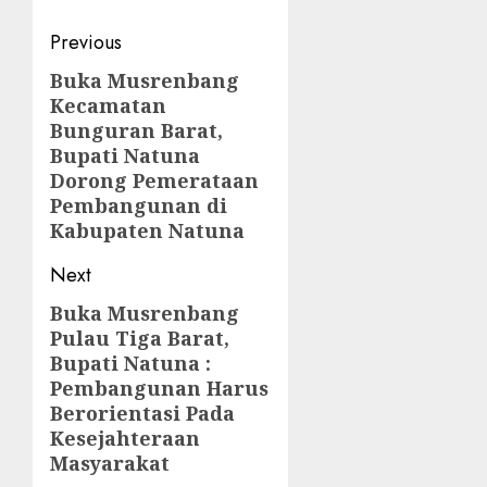
Post
Previous
navigation
Buka Musrenbang
Previous
Kecamatan
post:
Bunguran Barat,
Bupati Natuna
Dorong Pemerataan
Pembangunan di
Kabupaten Natuna
Next
Buka Musrenbang
Next
Pulau Tiga Barat,
post:
Bupati Natuna :
Pembangunan Harus
Berorientasi Pada
Kesejahteraan
Masyarakat