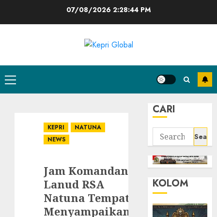
Skip
07/08/2026
2:28:45 PM
to
content
Primary
Menu
CARI
KEPRI
NATUNA
Search
NEWS
for:
Jam Komandan
KOLOM
Lanud RSA
Natuna Tempat
Menyampaikan