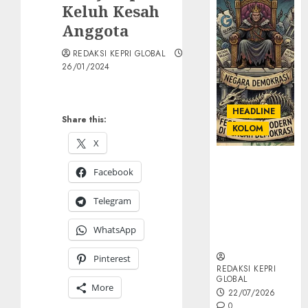
Keluh Kesah
Anggota
REDAKSI KEPRI GLOBAL
26/01/2024
HEADLINE
Share this:
KOLOM
X
KOLOM |
Facebook
Semantik
Kekuasaan
Telegram
dalam Kosa
Kata yang
WhatsApp
Berlutut
Pinterest
REDAKSI KEPRI
GLOBAL
More
22/07/2026
0