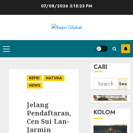
Skip
07/08/2026
3:15:23 PM
to
content
Primary
Menu
CARI
KEPRI
NATUNA
Search
NEWS
for:
Jelang
KOLOM
Pendaftaran,
Cen Sui Lan-
Jarmin