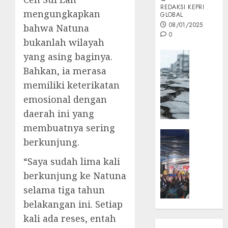
REDAKSI KEPRI
mengungkapkan
GLOBAL
08/01/2025
bahwa Natuna
0
bukanlah wilayah
Opini
yang asing baginya.
MISI
Bahkan, ia merasa
MAS
memiliki keterikatan
:
emosional dengan
Mitigas
daerah ini yang
Antisip
Megath
membuatnya sering
KEPRI
berkunjung.
NATUNA
05/12/202
NEWS
“Saya sudah lima kali
0
Opini
berkunjung ke Natuna
Masyar
selama tiga tahun
Sepem
belakangan ini. Setiap
Padati
Kampa
kali ada reses, entah
Pasan