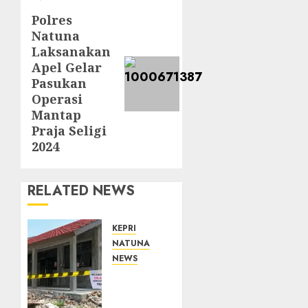
Polres
Next
Natuna
post:
Laksanakan
Apel Gelar
Pasukan
Operasi
Mantap
Praja Seligi
2024
RELATED NEWS
KEPRI
NATUNA
NEWS
Revitalisasi
107
Sekolah