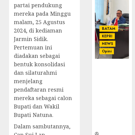
partai pendukung
mereka pada Minggu
malam, 25 Agustus
BATAM
2024, di kediaman
KEPRI
Jarmin Sidik.
NEWS
Pertemuan ini
Opini
diadakan sebagai
bentuk konsolidasi
Ahmad Fakih
dan silaturahmi
Rambe, SH:
Advokat
menjelang
Senior
pendaftaran resmi
dengan
mereka sebagai calon
Pengalaman
Bupati dan Wakil
dan
Integritas di
Bupati Natuna.
Dunia
Dalam sambutannya,
Hukum
Cen Sui Lan