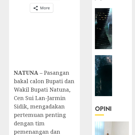
More
HEADLIN
KOLOM
NASIONA
TEKNOLO
KOLO
|
Parado
HEADLIN
Utopia
KOLOM
TEKNOLO
NATUNA –
Pasangan
05/06/20
KOLO
bakal calon Bupati dan
0
|
Wakil Bupati Natuna,
Senjak
Cen Sui Lan-Jarmin
Human
Sidik, mengadakan
OPINI
23/03/20
pertemuan penting
dengan tim
0
pemenangan dan