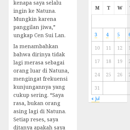
kenapa saya selalu
Cermi
M
T
W
ingin ke Natuna.
Meski
Mungkin karena
Ada
Artis
panggilan jiwa,”
Ibu
3
4
5
ungkap Cen Sui Lan.
Kota
Ia menambahkan
10
11
12
23/11/20
bahwa dirinya tidak
0
17
18
19
lagi merasa sebagai
orang luar di Natuna,
24
25
26
mengingat frekuensi
kunjungannya yang
31
cukup sering. “Saya
« Jul
rasa, bukan orang
asing lagi di Natuna.
Setiap reses, saya
ditanya apakah saya