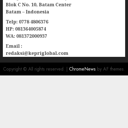
Blok C No. 10, Batam Center
Batam – Indonesia
Telp: 0778 4806376
HP: 081364005874
WA: 081372000937
Email :
redaksi@kepriglobal.com
Copyright © All rights reserved.
|
ChromeNews
by AF themes.