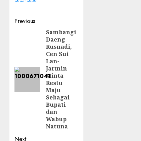
2025-2030
Post
Previous
navigation
Sambangi
Previous
Daeng
post:
Rusnadi,
Cen Sui
Lan-
Jarmin
Minta
Restu
Maju
Sebagai
Bupati
dan
Wabup
Natuna
Next