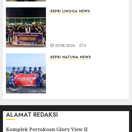
07/08/2026
0
KEPRI
LINGGA
NEWS
Ketua DPRD Lingga Maya Sari
Buka Turnamen Voli
Senempek Open I, Dorong
Lahirnya Atlet Berprestasi
07/08/2026
0
KEPRI
NATUNA
NEWS
Merah Putih Raksasa Berkibar
di Perbatasan, TNI AU dan
Lintas Instansi Perkuat
Semangat Kebangsaan di
Natuna
07/08/2026
0
ALAMAT REDAKSI
Komplek Pertokoan Glory View II