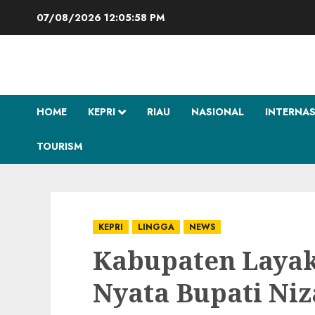
Skip
07/08/2026
12:05:59 PM
to
content
HOME
KEPRI
RIAU
NASIONAL
INTERNA
TOURISM
KEPRI
LINGGA
NEWS
Kabupaten Laya
Nyata Bupati Ni