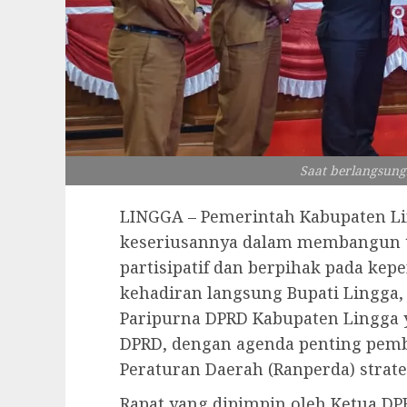
Saat berlangsungn
LINGGA – Pemerintah Kabupaten L
keseriusannya dalam membangun t
partisipatif dan berpihak pada kepe
kehadiran langsung Bupati Lingga
Paripurna DPRD Kabupaten Lingga 
DPRD, dengan agenda penting pem
Peraturan Daerah (Ranperda) strate
Rapat yang dipimpin oleh Ketua DP