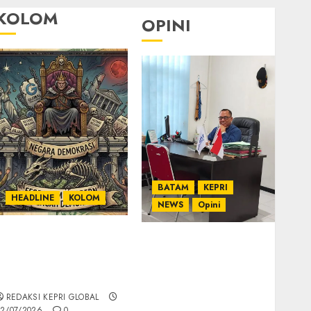
KOLOM
OPINI
BATAM
KEPRI
HEADLINE
KOLOM
NEWS
Opini
KOLOM | Semantik
Ahmad Fakih Rambe,
Kekuasaan dalam
SH: Advokat Senior
Kosa Kata yang
dengan Pengalaman
Berlutut
dan Integritas di
REDAKSI KEPRI GLOBAL
Dunia Hukum
2/07/2026
0