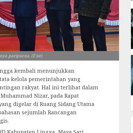
ya paripurna. (F:ist)
ingga kembali menunjukkan
ata kelola pemerintahan yang
ntingan rakyat. Hal ini terlihat dalam
, Muhammad Nizar, pada Rapat
yang digelar di Ruang Sidang Utama
bahasan sejumlah Rancangan
gis.
RD Kabupaten Lingga, Maya Sari,