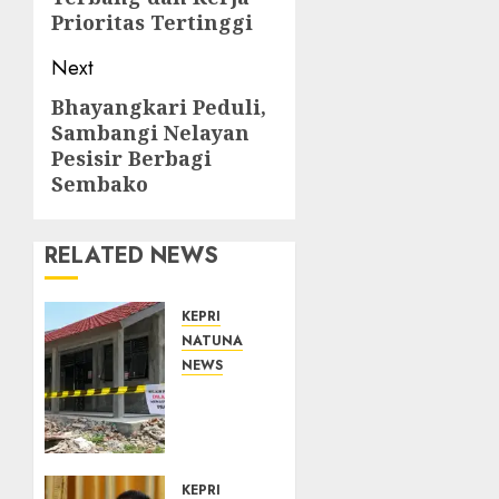
Prioritas Tertinggi
Next
Bhayangkari Peduli,
Next
Sambangi Nelayan
post:
Pesisir Berbagi
Sembako
RELATED NEWS
KEPRI
NATUNA
NEWS
Revitalisasi
107
Sekolah
Dimulai,
Pemprov
KEPRI