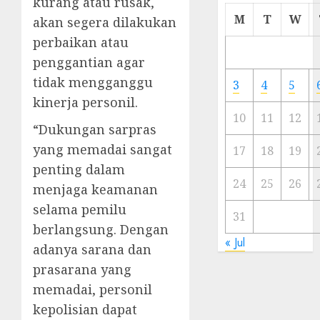
kurang atau rusak,
Cermi
M
T
W
akan segera dilakukan
Meski
perbaikan atau
Ada
penggantian agar
Artis
Ibu
tidak mengganggu
3
4
5
Kota
kinerja personil.
10
11
12
23/11/20
“Dukungan sarpras
yang memadai sangat
0
17
18
19
penting dalam
24
25
26
menjaga keamanan
selama pemilu
31
berlangsung. Dengan
« Jul
adanya sarana dan
prasarana yang
memadai, personil
kepolisian dapat