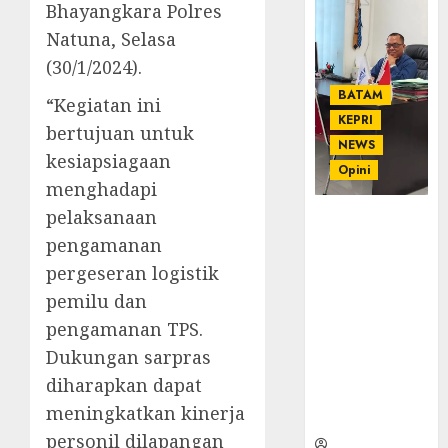
Bhayangkara Polres
Natuna, Selasa
(30/1/2024).
BATAM
“Kegiatan ini
KEPRI
bertujuan untuk
NEWS
kesiapsiagaan
Opini
menghadapi
pelaksanaan
Ahmad Fakih
Rambe, SH:
pengamanan
Advokat
pergeseran logistik
Senior
pemilu dan
dengan
pengamanan TPS.
Pengalaman
dan
Dukungan sarpras
Integritas di
diharapkan dapat
Dunia
meningkatkan kinerja
Hukum
personil dilapangan