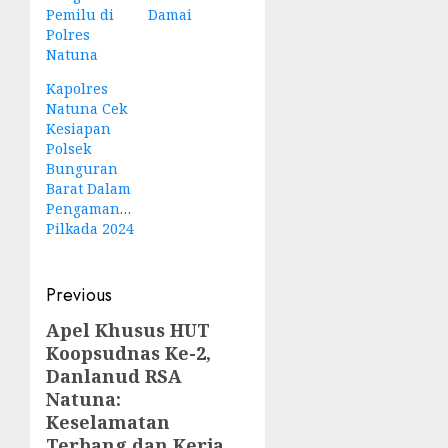
Pemilu di
Damai
Polres
Natuna
Kapolres
Natuna Cek
Kesiapan
Polsek
Bunguran
Barat Dalam
Pengamanan
Pilkada 2024
Post
Previous
navigation
Apel Khusus HUT
Previous
Koopsudnas Ke-2,
post:
Danlanud RSA
Natuna:
Keselamatan
Terbang dan Kerja