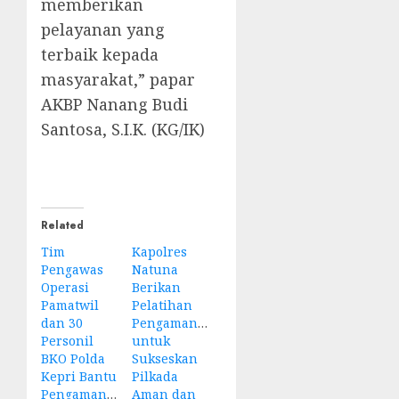
memberikan
pelayanan yang
terbaik kepada
masyarakat,” papar
AKBP Nanang Budi
Santosa, S.I.K. (KG/IK)
Related
Tim
Kapolres
Pengawas
Natuna
Operasi
Berikan
Pamatwil
Pelatihan
dan 30
Pengamanan
Personil
untuk
BKO Polda
Sukseskan
Kepri Bantu
Pilkada
Pengamanan
Aman dan