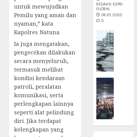
REDAKSI KEPRI
untuk mewujudkan
GLOBAL
Pemilu yang aman dan
08/01/2025
0
nyaman,” kata
Kapolres Natuna.
Opini
MISI
Ia juga mengatakan,
MAS
pengecekan dilakukan
:
secara menyeluruh,
Mitigas
Antisip
termasuk melihat
Megath
kondisi kendaraan
KEPRI
patroli, peralatan
NATUNA
05/12/202
NEWS
komunikasi, serta
0
Opini
perlengkapan lainnya
Masyar
seperti alat pelindung
Sepem
diri. Jika terdapat
Padati
kelengkapan yang
Kampa
Pasan