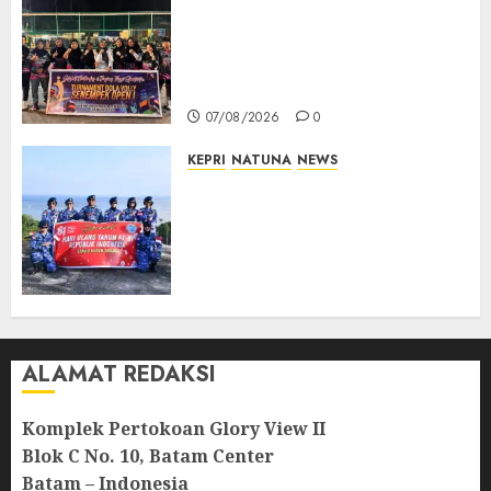
Ketua DPRD Lingga Maya Sari
Buka Turnamen Voli
Senempek Open I, Dorong
Lahirnya Atlet Berprestasi
07/08/2026
0
KEPRI
NATUNA
NEWS
Merah Putih Raksasa Berkibar
di Perbatasan, TNI AU dan
Lintas Instansi Perkuat
Semangat Kebangsaan di
Natuna
07/08/2026
0
ALAMAT REDAKSI
Komplek Pertokoan Glory View II
Blok C No. 10, Batam Center
Batam – Indonesia