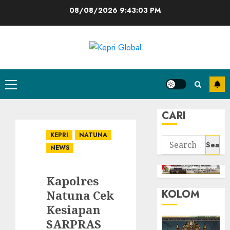
Skip
08/08/2026
9:43:04 PM
to
content
Primary
Menu
CARI
KEPRI
NATUNA
Search
NEWS
for:
Kapolres
KOLOM
Natuna Cek
Kesiapan
SARPRAS