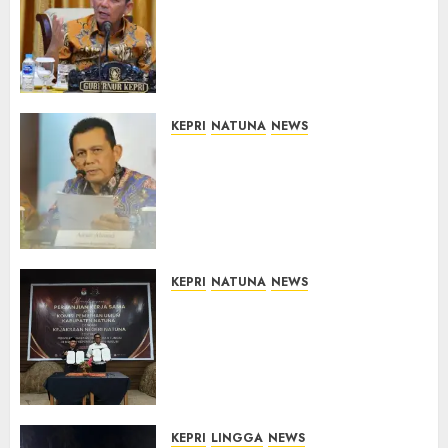
Revitalisasi 107 Sekolah di
Kepri, Pastikan Pembangunan
Berkualitas dan Tepat
Sasaran
07/08/2026
0
KEPRI
NATUNA
NEWS
Revitalisasi 107 Sekolah di
Kepri Telan Rp97 Miliar,
Pemerintah Prioritaskan
Wilayah 3T untuk Perkuat
Mutu Pendidikan
07/08/2026
0
KEPRI
NATUNA
NEWS
Kejari Natuna dan KPU Teken
Kerja Sama Lima Tahun,
Perkuat Pendampingan
Hukum Penyelenggaraan
Pemilu
07/08/2026
0
KEPRI
LINGGA
NEWS