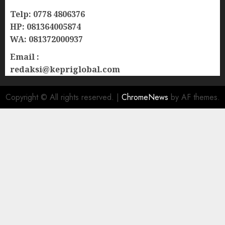
Telp: 0778 4806376
HP: 081364005874
WA: 081372000937
Email :
redaksi@kepriglobal.com
Copyright © All rights reserved.
|
ChromeNews
by AF themes.