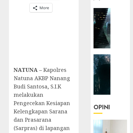
More
HEADLIN
KOLOM
NASIONA
TEKNOLO
KOLO
|
Parado
HEADLIN
Utopia
KOLOM
NATUNA –
Kapolres
TEKNOLO
05/06/20
Natuna AKBP Nanang
KOLO
0
|
Budi Santosa, S.I.K
Senjak
melakukan
Human
Pengecekan Kesiapan
OPINI
Kelengkapan Sarana
23/03/20
dan Prasarana
0
(Sarpras) di lapangan