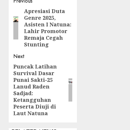
Post
Previous
navigation
Apresiasi Duta
Previous
Genre 2025,
post:
Asisten I Natuna:
Lahir Promotor
Remaja Cegah
Stunting
Next
Puncak Latihan
Next
Survival Dasar
post:
Punai Sakti-25
Lanud Raden
Sadjad:
Ketangguhan
Peserta Diuji di
Laut Natuna