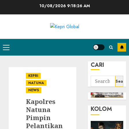
Skip
10/08/2026
9:18:26 AM
to
content
Primary
Menu
CARI
KEPRI
Search
NATUNA
for:
NEWS
Kapolres
KOLOM
Natuna
Pimpin
Pelantikan