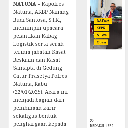
NATUNA –
Kapolres
Natuna, AKBP Nanang
Budi Santosa, S.I.K.,
BATAM
memimpin upacara
KEPRI
pelantikan Kabag
NEWS
Opini
Logistik serta serah
terima jabatan Kasat
Ahmad Fakih
Reskrim dan Kasat
Rambe, SH:
Samapta di Gedung
Advokat
Catur Prasetya Polres
Senior
dengan
Natuna, Rabu
Pengalaman
(22/01/2025). Acara ini
dan
menjadi bagian dari
Integritas di
Dunia
pembinaan karir
Hukum
sekaligus bentuk
penghargaan kepada
REDAKSI KEPRI