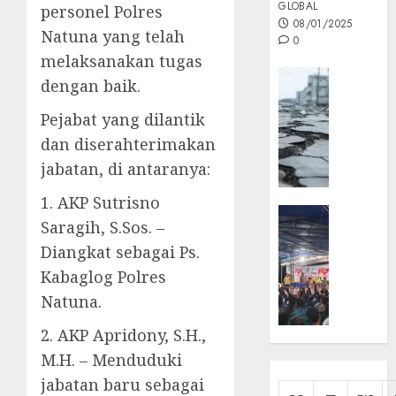
GLOBAL
personel Polres
08/01/2025
Natuna yang telah
0
melaksanakan tugas
Opini
dengan baik.
MISI
Pejabat yang dilantik
MAS
:
dan diserahterimakan
Mitigas
jabatan, di antaranya:
Antisip
Megath
1. AKP Sutrisno
KEPRI
Saragih, S.Sos. –
NATUNA
05/12/202
Diangkat sebagai Ps.
NEWS
0
Opini
Kabaglog Polres
Masyar
Natuna.
Sepem
2. AKP Apridony, S.H.,
Padati
Kampa
M.H. – Menduduki
Pasan
jabatan baru sebagai
Cermi