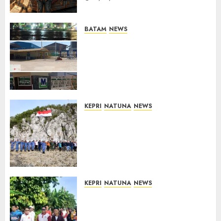
BATAM
NEWS
Nelayan Tradisional Batu
Merah Keluhkan Pembuangan
Lumpur ke Laut Hasil
Dredging di Perairan
McDermott
10/08/2026
0
KEPRI
NATUNA
NEWS
Kibarkan Merah Putih di
Pulau Sahi, TNI AU dan
Masyarakat Natuna Kobarkan
Semangat Kemerdekaan di
Wilayah Perbatasan
10/08/2026
0
KEPRI
NATUNA
NEWS
Semarak HUT ke-19 Desa
Selading, Marzuki Ajak
Warga Rawat Kebersamaan