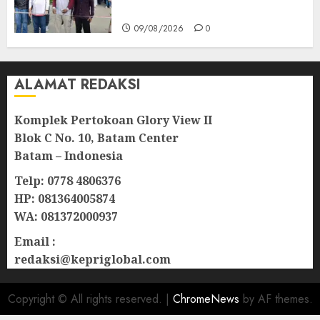
dan Kepedulian
09/08/2026
0
ALAMAT REDAKSI
Komplek Pertokoan Glory View II
Blok C No. 10, Batam Center
Batam – Indonesia
Telp: 0778 4806376
HP: 081364005874
WA: 081372000937
Email :
redaksi@kepriglobal.com
Copyright © All rights reserved.
|
ChromeNews
by AF themes.