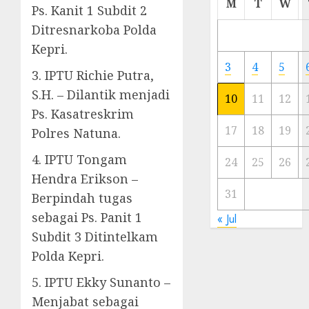
M
T
W
Ps. Kanit 1 Subdit 2
Meski
Ditresnarkoba Polda
Ada
Artis
Kepri.
Ibu
3
4
5
3. IPTU Richie Putra,
Kota
S.H. – Dilantik menjadi
10
11
12
23/11/20
Ps. Kasatreskrim
0
17
18
19
Polres Natuna.
4. IPTU Tongam
24
25
26
Hendra Erikson –
31
Berpindah tugas
sebagai Ps. Panit 1
« Jul
Subdit 3 Ditintelkam
Polda Kepri.
5. IPTU Ekky Sunanto –
Menjabat sebagai