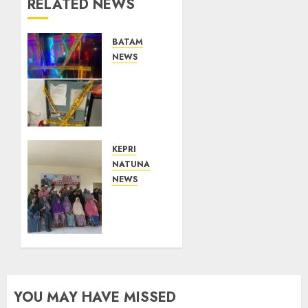
RELATED NEWS
BATAM
NEWS
Bareskrim
Polri
Gerebek
HH
Club
Planet
KEPRI
Batam,
NATUNA
53
NEWS
Orang
Reses
Diamankan
di
dan
Ranai
Brankas
Darat,
Diduga
Marzuki
Isi
Serap
Ekstasi
Aspirasi
YOU MAY HAVE MISSED
Disita
Warga