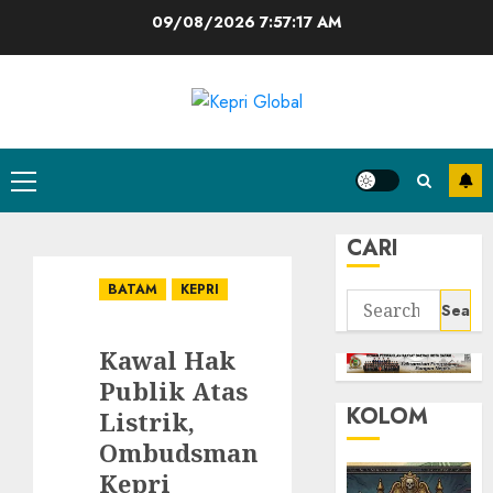
Skip
09/08/2026
7:57:18 AM
to
content
Primary
Menu
CARI
BATAM
KEPRI
Search
for:
Kawal Hak
Publik Atas
KOLOM
Listrik,
Ombudsman
Kepri