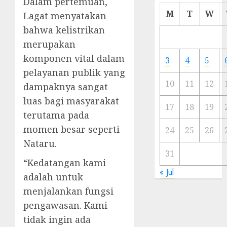
Dalam pertemuan,
Cermi
M
T
W
Lagat menyatakan
Meski
bahwa kelistrikan
Ada
merupakan
Artis
Ibu
komponen vital dalam
3
4
5
Kota
pelayanan publik yang
10
11
12
dampaknya sangat
23/11/20
luas bagi masyarakat
0
17
18
19
terutama pada
momen besar seperti
24
25
26
Nataru.
31
“Kedatangan kami
« Jul
adalah untuk
menjalankan fungsi
pengawasan. Kami
tidak ingin ada