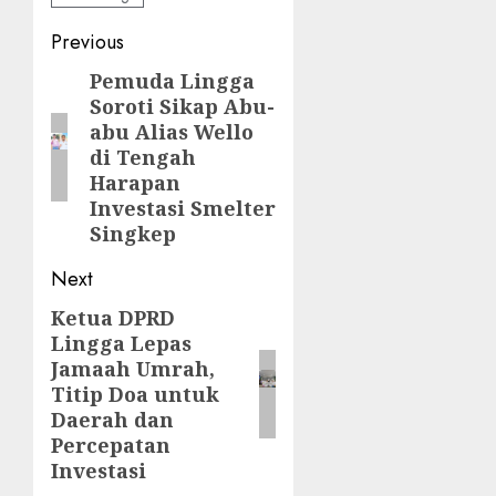
Post
Previous
navigation
Pemuda Lingga
Previous
Soroti Sikap Abu-
post:
abu Alias Wello
di Tengah
Harapan
Investasi Smelter
Singkep
Next
Ketua DPRD
Next
Lingga Lepas
post:
Jamaah Umrah,
Titip Doa untuk
Daerah dan
Percepatan
Investasi