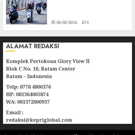
Berkibar di Jalanan Natuna,
TNI AU Gelorakan Semangat
Kemerdekaan
08/08/2026
0
ALAMAT REDAKSI
Komplek Pertokoan Glory View II
Blok C No. 10, Batam Center
Batam – Indonesia
Telp: 0778 4806376
HP: 081364005874
WA: 081372000937
Email :
redaksi@kepriglobal.com