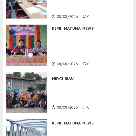
Teken Surat Tanah Tanpa
Bukti Sah
08/08/2026
0
KEPRI
NATUNA
NEWS
Reses DPRD Kepri di Natuna
Buka Ruang Aspirasi, Warga
Optimistis Usulan
Pembangunan Diperjuangkan
08/08/2026
0
NEWS
RIAU
PT Arara Abadi-AAP Sinarmas
Distrik Merawang Berikan
Bantuan Operasi Gratis
08/08/2026
0
KEPRI
NATUNA
NEWS
Bendera Merah Putih