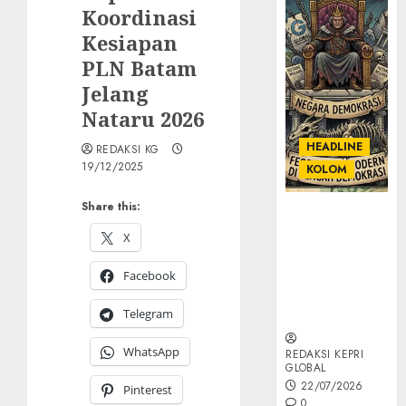
Koordinasi
Kesiapan
PLN Batam
Jelang
Nataru 2026
HEADLINE
REDAKSI KG
19/12/2025
KOLOM
Share this:
KOLOM |
Semantik
X
Kekuasaan
dalam Kosa
Facebook
Kata yang
Telegram
Berlutut
WhatsApp
REDAKSI KEPRI
GLOBAL
22/07/2026
Pinterest
0