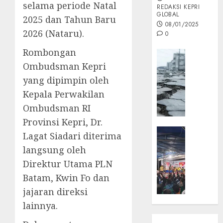
selama periode Natal
REDAKSI KEPRI
GLOBAL
2025 dan Tahun Baru
08/01/2025
2026 (Nataru).
0
Rombongan
Opini
Ombudsman Kepri
MISI
MAS
yang dipimpin oleh
:
Kepala Perwakilan
Mitigas
Ombudsman RI
Antisip
Provinsi Kepri, Dr.
Megath
KEPRI
Lagat Siadari diterima
NATUNA
05/12/202
langsung oleh
NEWS
0
Direktur Utama PLN
Opini
Batam, Kwin Fo dan
Masyar
Sepem
jajaran direksi
Padati
lainnya.
Kampa
Pasan