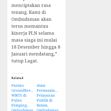
menciptakan rasa
tenang. Kami di
Ombudsman akan
terus memantau
kinerja PLN selama
masa siaga ini mulai
18 Desember hingga 8
Januari mendatang,”
tutup Lagat.
Related
Pantau
Atasi
Groundbreaking
Permasalahan
WNTS di
Pelayanan
Pulau
Publik di
Pemping,
Batam,
Ombudsman
Ombudsman