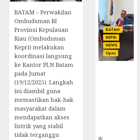
BATAM – Perwakilan
Ombudsman RI
Provinsi Kepulauan
BATAM
Riau (Ombudsman
KEPRI
NEWS
Kepri) melakukan
Opini
koordinasi langsung
ke Kantor PLN Batam
Ahmad Fakih
pada Jumat
Rambe, SH:
(19/12/2025). Langkah
Advokat
Senior
ini diambil guna
dengan
memastikan hak-hak
Pengalaman
masyarakat dalam
dan
mendapatkan akses
Integritas di
Dunia
listrik yang stabil
Hukum
tidak terganggu