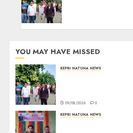
Selading, Marzuki Ajak
Warga Rawat
Kebersamaan dan
Kepedulian
09/08/2026
0
YOU MAY HAVE MISSED
KEPRI
NATUNA
NEWS
Semarak HUT ke-19 Desa
Selading, Marzuki Ajak
Warga Rawat Kebersamaan
dan Kepedulian
09/08/2026
0
KEPRI
NATUNA
NEWS
Reses DPRD Kepri di Natuna
Buka Ruang Aspirasi, Warga