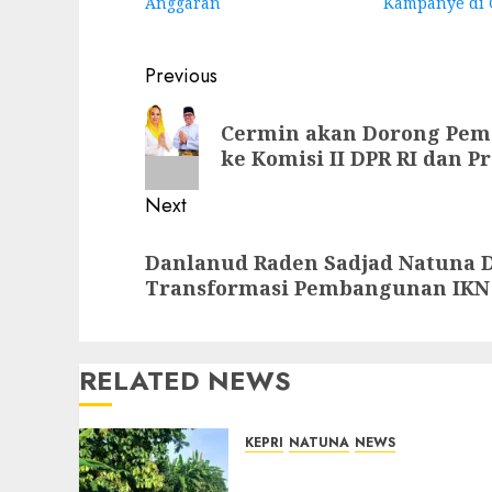
Anggaran
Kampanye di 
Post
Previous
navigation
Previous
Cermin akan Dorong Pem
post:
ke Komisi II DPR RI dan P
Next
Next
Danlanud Raden Sadjad Natuna
post:
Transformasi Pembangunan IKN 
RELATED NEWS
KEPRI
NATUNA
NEWS
Semarak HUT ke-19 Desa