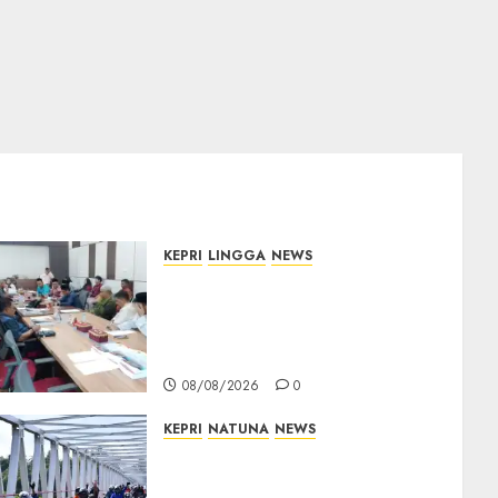
KEPRI
LINGGA
NEWS
Polemik Lahan PT CSA,
Kades Limbung Tegas: Tak
Akan Teken Surat Tanah
Tanpa Bukti Sah
08/08/2026
0
KEPRI
NATUNA
NEWS
Bendera Merah Putih
Berkibar di Jalanan Natuna,