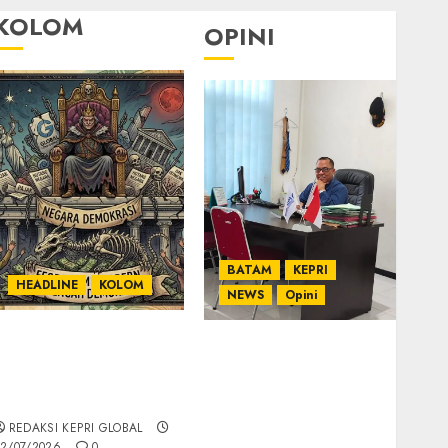
KOLOM
OPINI
BATAM
KEPRI
HEADLINE
KOLOM
NEWS
Opini
KOLOM | Semantik
Ahmad Fakih Rambe,
Kekuasaan dalam
SH: Advokat Senior
Kosa Kata yang
dengan Pengalaman
Berlutut
dan Integritas di
REDAKSI KEPRI GLOBAL
Dunia Hukum
2/07/2026
0