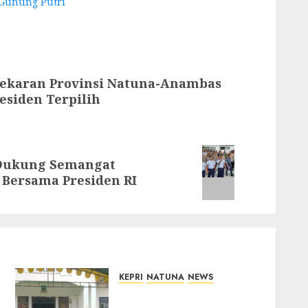
Gunung Putri
ekaran Provinsi Natuna-Anambas
residen Terpilih
 Dukung Semangat
Bersama Presiden RI
KEPRI
NATUNA
NEWS
Reses di Natuna, DPRD