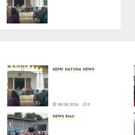
Kepri Terima Aspirasi
Jalan Cempaka Putih
hingga Akses Air Lengit–
Selemam
08/08/2026
0
KEPRI
NATUNA
NEWS
Reses di Natuna, DPRD Kepri
Terima Aspirasi Jalan
Cempaka Putih hingga Akses
Air Lengit–Selemam
08/08/2026
0
NEWS
RIAU
PT Arara Abadi-AAP
Sinarmas Distrik Merawang