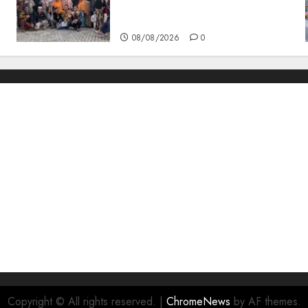
Berikan Bantuan Operasi
Gratis
08/08/2026
0
Copyright © All rights reserved.
|
ChromeNews
by AF themes.