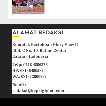
Optimistis Usulan
Pembangunan
Diperjuangkan
08/08/2026
0
ALAMAT REDAKSI
Komplek Pertokoan Glory View II
Blok C No. 10, Batam Center
Batam – Indonesia
Telp: 0778 4806376
HP: 081364005874
WA: 081372000937
Email :
redaksi@kepriglobal.com