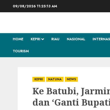
Skip
09/08/2026
11:25:13 AM
to
content
HOME
KEPRI
RIAU
NASIONAL
INTERNA
TOURISM
KEPRI
NATUNA
NEWS
Ke Batubi, Jarmin
dan ‘Ganti Bupat